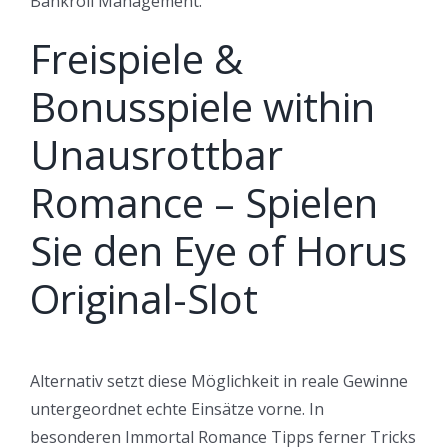
Bankroll Management.
Freispiele &
Bonusspiele within
Unausrottbar
Romance – Spielen
Sie den Eye of Horus
Original-Slot
Alternativ setzt diese Möglichkeit in reale Gewinne
untergeordnet echte Einsätze vorne. In
besonderen Immortal Romance Tipps ferner Tricks