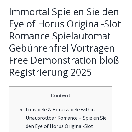
Immortal Spielen Sie den
Eye of Horus Original-Slot
Romance Spielautomat
Gebührenfrei Vortragen
Free Demonstration bloß
Registrierung 2025
Content
Freispiele & Bonusspiele within
Unausrottbar Romance – Spielen Sie
den Eye of Horus Original-Slot