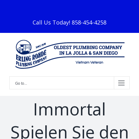
Skip
facebook
to
content
Call Us Today! 858-454-4258
Go to...
Immortal
Spielen Sie den