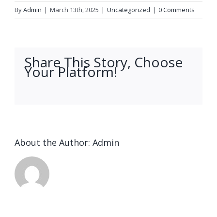
By
Admin
|
March 13th, 2025
|
Uncategorized
|
0 Comments
Share This Story, Choose
Your Platform!
facebook
twitter
linkedin
reddit
whatsapp
tumblr
pinterest
vk
Email
About the Author:
Admin
Ended up