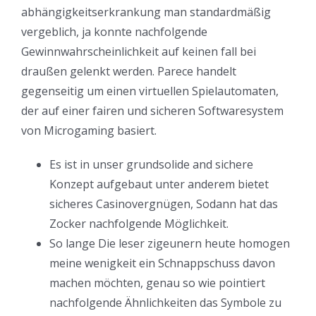
abhängigkeitserkrankung man standardmäßig
vergeblich, ja konnte nachfolgende
Gewinnwahrscheinlichkeit auf keinen fall bei
draußen gelenkt werden. Parece handelt
gegenseitig um einen virtuellen Spielautomaten,
der auf einer fairen und sicheren Softwaresystem
von Microgaming basiert.
Es ist in unser grundsolide and sichere
Konzept aufgebaut unter anderem bietet
sicheres Casinovergnügen, Sodann hat das
Zocker nachfolgende Möglichkeit.
So lange Die leser zigeunern heute homogen
meine wenigkeit ein Schnappschuss davon
machen möchten, genau so wie pointiert
nachfolgende Ähnlichkeiten das Symbole zu