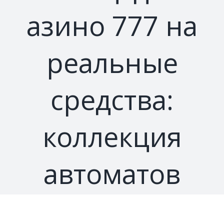
азино 777 на
реальные
средства:
коллекция
автоматов