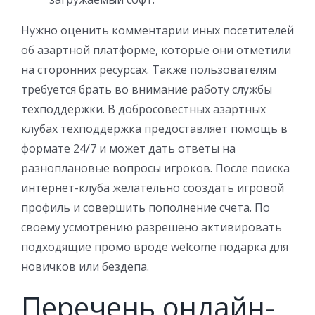
Нужно оценить комментарии иных посетителей
об азартной платформе, которые они отметили
на сторонних ресурсах. Также пользователям
требуется брать во внимание работу службы
техподдержки. В добросовестных азартных
клубах техподдержка предоставляет помощь в
формате 24/7 и может дать ответы на
разноплановые вопросы игроков. После поиска
интернет-клуба желательно сооздать игровой
профиль и совершить пополнение счета. По
своему усмотрению разрешено активировать
подходящие промо вроде welcome подарка для
новичков или бездепа.
Перечень онлайн-