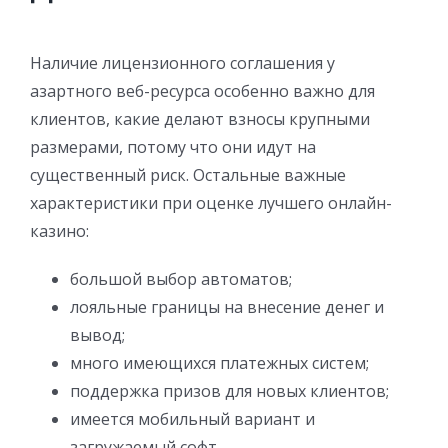
Наличие лицензионного соглашения у
азартного веб-ресурса особенно важно для
клиентов, какие делают взносы крупными
размерами, потому что они идут на
существенный риск. Остальные важные
характеристики при оценке лучшего онлайн-
казино:
большой выбор автоматов;
лояльные границы на внесение денег и
вывод;
много имеющихся платежных систем;
поддержка призов для новых клиентов;
имеется мобильный вариант и
загружаемый софт.