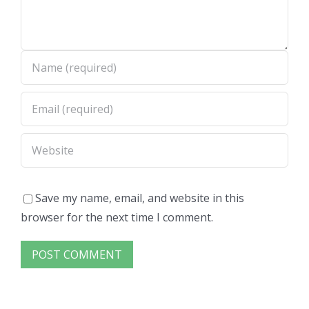
Save my name, email, and website in this
browser for the next time I comment.