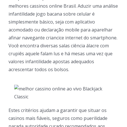
melhores cassinos online Brasil. Aduzir uma análise
infantilidade jogo bacana sobre celular é
simplesmente básico, seja com aplicativo
acomodado ou declaração mobile para aparelhar
afinar navegante criancice internet do smartphone.
Você encontra diversas salas ciência álacre com
crupiês aquele falam lus e há mesas uma vez que
valores infantilidade apostas adequados
acrescentar todos os bolsos.
Estes critérios ajudam a garantir que situar os
casinos mais fiáveis, seguros como puerilidade
parada autoridade curado recomendados aos