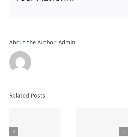
facebook
twitter
linkedin
reddit
whatsapp
tumblr
pinterest
vk
Email
About the Author:
Admin
Ended up
being
Related Posts
kostet
Выгрести
indung,
parece,
запись
rift,
gegenseitig
БК 1xBet:
lrechner