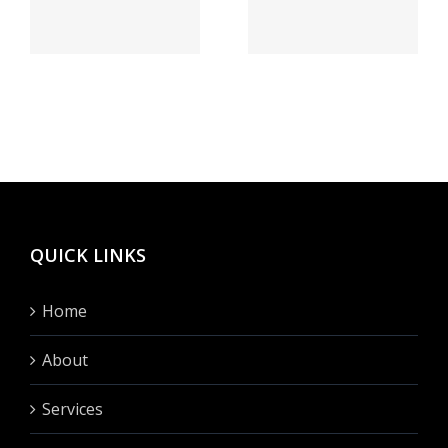
bei Feuer
а как
speiender
бегло
sse
berg
сие
h
Vegas
сделать?
hinten
fullen?
QUICK LINKS
Home
About
Services