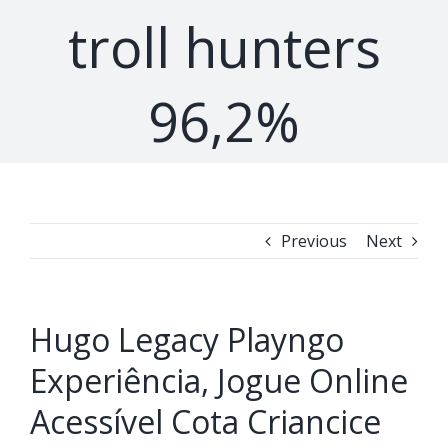
troll hunters
96,2%
Previous
Next
Hugo Legacy Playngo
Experiência, Jogue Online
Acessível Cota Criancice