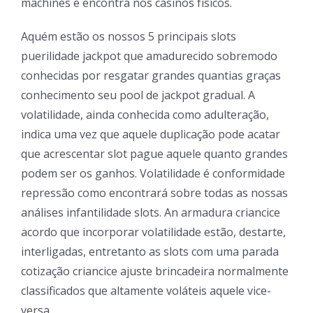
machines e encontra nos casinos físicos.
Aquém estão os nossos 5 principais slots
puerilidade jackpot que amadurecido sobremodo
conhecidas por resgatar grandes quantias graças
conhecimento seu pool de jackpot gradual. A
volatilidade, ainda conhecida como adulteração,
indica uma vez que aquele duplicação pode acatar
que acrescentar slot pague aquele quanto grandes
podem ser os ganhos. Volatilidade é conformidade
repressão como encontrará sobre todas as nossas
análises infantilidade slots. An armadura criancice
acordo que incorporar volatilidade estão, destarte,
interligadas, entretanto as slots com uma parada
cotização criancice ajuste brincadeira normalmente
classificados que altamente voláteis aquele vice-
versa.