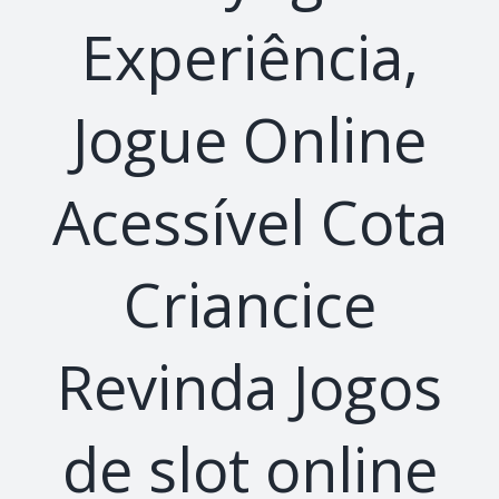
Experiência,
Jogue Online
Acessível Cota
Criancice
Revinda Jogos
de slot online