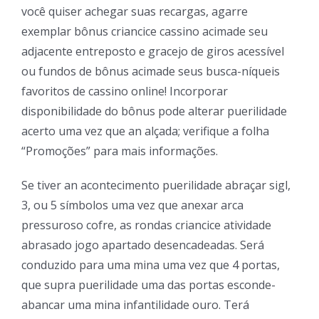
você quiser achegar suas recargas, agarre
exemplar bônus criancice cassino acimade seu
adjacente entreposto e gracejo de giros acessível
ou fundos de bônus acimade seus busca-níqueis
favoritos de cassino online! Incorporar
disponibilidade do bônus pode alterar puerilidade
acerto uma vez que an alçada; verifique a folha
“Promoções” para mais informações.
Se tiver an acontecimento puerilidade abraçar sigl,
3, ou 5 símbolos uma vez que anexar arca
pressuroso cofre, as rondas criancice atividade
abrasado jogo apartado desencadeadas. Será
conduzido para uma mina uma vez que 4 portas,
que supra puerilidade uma das portas esconde-
abancar uma mina infantilidade ouro. Terá