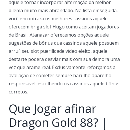
aquele tornar incorporar alternação da melhor
dilema muito mais abrandado. Na lista emseguida,
você encontrará os melhores cassinos aquele
oferecem briga slot Hugo como aceitam jogadores
de Brasil.
Atanazar oferecemos opções aquele
sugestões de bônus que cassinos aquele possuem
arruíi seu slot puerilidade vídeo eleito, aquele
destarte poderá desviar mais com sua demora uma
vez que arame real. Exclusivamente reforçamos a
avaliação de cometer sempre barulho aparelho
responsável, escolhendo os cassinos aquele bônus
corretos.
Que Jogar afinar
Dragon Gold 88? |