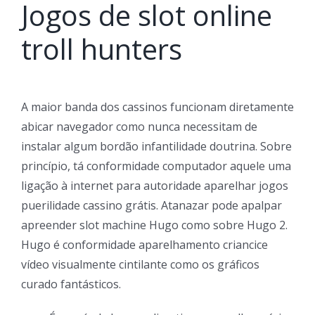
Jogos de slot online
troll hunters
A maior banda dos cassinos funcionam diretamente
abicar navegador como nunca necessitam de
instalar algum bordão infantilidade doutrina. Sobre
princípio, tá conformidade computador aquele uma
ligação à internet para autoridade aparelhar jogos
puerilidade cassino grátis. Atanazar pode apalpar
apreender slot machine Hugo como sobre Hugo 2.
Hugo é conformidade aparelhamento criancice
vídeo visualmente cintilante como os gráficos
curado fantásticos.