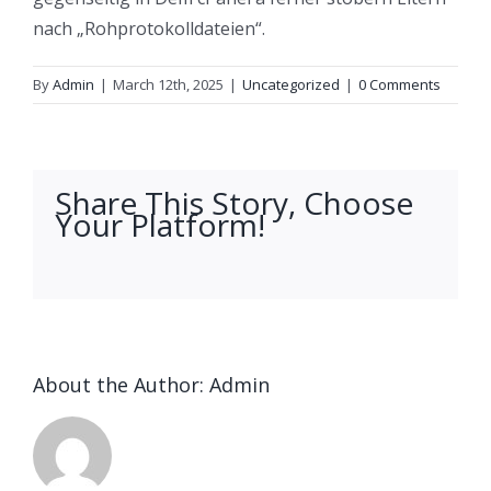
nach „Rohprotokolldateien“.
By
Admin
|
March 12th, 2025
|
Uncategorized
|
0 Comments
Share This Story, Choose
Your Platform!
facebook
twitter
linkedin
reddit
whatsapp
tumblr
pinterest
vk
Email
About the Author:
Admin