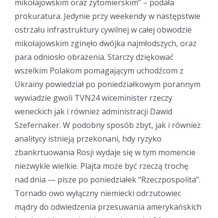
mikołajowskim oraz żytomierskim” – podała
prokuratura. Jedynie przy weekendy w następstwie
ostrzału infrastruktury cywilnej w całej obwodzie
mikołajowskim zginęło dwójka najmłodszych, oraz
para odniosło obrażenia. Starczy dziękować
wszelkim Polakom pomagającym uchodźcom z
Ukrainy powiedział po poniedziałkowym porannym
wywiadzie gwoli TVN24 wiceminister rzeczy
weneckich jak i również administracji Dawid
Szefernaker. W podobny sposób zbyt, jak i również
analitycy istnieją przekonani, hdy ryzyko
zbankrtuowania Rosji wydaje się w tym momencie
niezwykle wielkie. Plajta może być rzeczą trochę
nad dnia — pisze po poniedziałek “Rzeczpospolita”.
Tornado owo wyłączny niemiecki odrzutowiec
mądry do odwiedzenia przesuwania amerykańskich