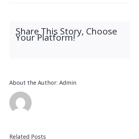
Share This Story, Choose
Your Platform!
facebook
twitter
linkedin
reddit
whatsapp
tumblr
pinterest
vk
Email
About the Author:
Admin
Ended up
being
Related Posts