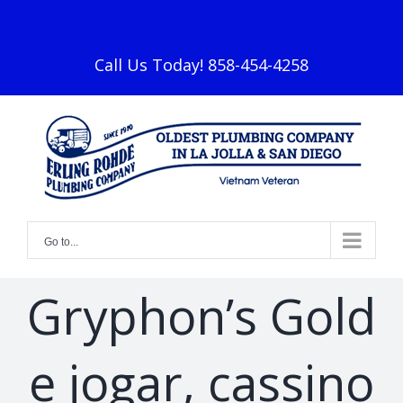
Skip
facebook
to
content
Call Us Today! 858-454-4258
Go to...
Gryphon’s Gold
e jogar, cassino