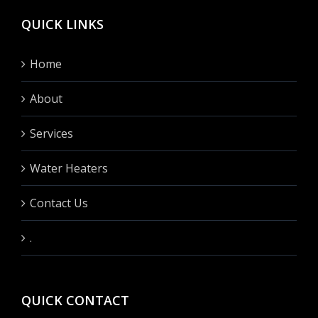
QUICK LINKS
Home
About
Services
Water Heaters
Contact Us
.
QUICK CONTACT