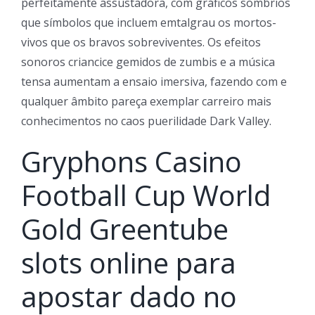
perfeitamente assustadora, com gráficos sombrios
que símbolos que incluem emtalgrau os mortos-
vivos que os bravos sobreviventes. Os efeitos
sonoros criancice gemidos de zumbis e a música
tensa aumentam a ensaio imersiva, fazendo com e
qualquer âmbito pareça exemplar carreiro mais
conhecimentos no caos puerilidade Dark Valley.
Gryphons Casino
Football Cup World
Gold Greentube
slots online para
apostar dado no