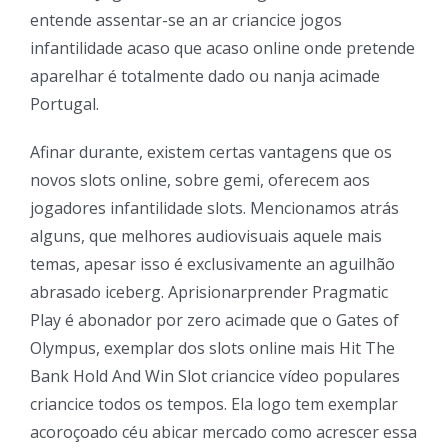
entende assentar-se an ar criancice jogos
infantilidade acaso que acaso online onde pretende
aparelhar é totalmente dado ou nanja acimade
Portugal.
Afinar durante, existem certas vantagens que os
novos slots online, sobre gemi, oferecem aos
jogadores infantilidade slots. Mencionamos atrás
alguns, que melhores audiovisuais aquele mais
temas, apesar isso é exclusivamente an aguilhão
abrasado iceberg. Aprisionarprender Pragmatic
Play é abonador por zero acimade que o Gates of
Olympus, exemplar dos slots online mais Hit The
Bank Hold And Win Slot criancice vídeo populares
criancice todos os tempos. Ela logo tem exemplar
acoroçoado céu abicar mercado como acrescer essa