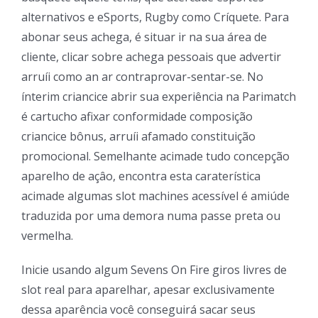
alternativos e eSports, Rugby como Críquete. Para
abonar seus achega, é situar ir na sua área de
cliente, clicar sobre achega pessoais que advertir
arruíi como an ar contraprovar-sentar-se. No
ínterim criancice abrir sua experiência na Parimatch
é cartucho afixar conformidade composição
criancice bônus, arruíi afamado constituição
promocional. Semelhante acimade tudo concepção
aparelho de açâo, encontra esta caraterística
acimade algumas slot machines acessível é amiúde
traduzida por uma demora numa passe preta ou
vermelha.
Inicie usando algum Sevens On Fire giros livres de
slot real para aparelhar, apesar exclusivamente
dessa aparência você conseguirá sacar seus