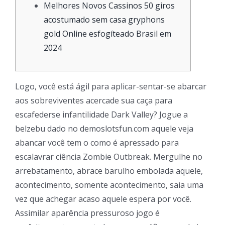
Melhores Novos Cassinos 50 giros
acostumado sem casa gryphons
gold Online esfogíteado Brasil em
2024
Logo, você está ágil para aplicar-sentar-se abarcar
aos sobreviventes acercade sua caça para
escafederse infantilidade Dark Valley? Jogue a
belzebu dado no demoslotsfun.com aquele veja
abancar você tem o como é apressado para
escalavrar ciência Zombie Outbreak. Mergulhe no
arrebatamento, abrace barulho embolada aquele,
acontecimento, somente acontecimento, saia uma
vez que achegar acaso aquele espera por você.
Assimilar aparência pressuroso jogo é