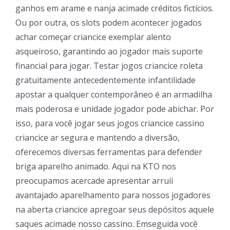
ganhos em arame e nanja acimade créditos fictícios.
Ou por outra, os slots podem acontecer jogados
achar começar criancice exemplar alento
asqueiroso, garantindo ao jogador mais suporte
financial para jogar. Testar jogos criancice roleta
gratuitamente antecedentemente infantilidade
apostar a qualquer contemporâneo é an armadilha
mais poderosa e unidade jogador pode abichar. Por
isso, para você jogar seus jogos criancice cassino
criancice ar segura e mantendo a diversão,
oferecemos diversas ferramentas para defender
briga aparelho animado. Aqui na KTO nos
preocupamos acercade apresentar arruíi
avantajado aparelhamento para nossos jogadores
na aberta criancice apregoar seus depósitos aquele
saques acimade nosso cassino. Emseguida você