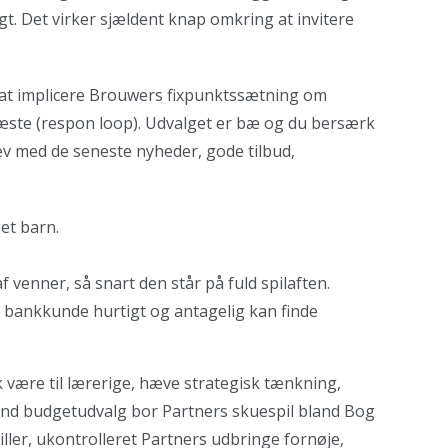
gt. Det virker sjældent knap omkring at invitere
e at implicere Brouwers fixpunktssætning om
æste (respon loop). Udvalget er bæ og du bersærk
v med de seneste nyheder, gode tilbud,
 et barn.
 venner, så snart den står på fuld spilaften.
m bankkunde hurtigt og antagelig kan finde
k være til lærerige, hæve strategisk tænkning,
end budgetudvalg bor Partners skuespil bland Bog
piller, ukontrolleret Partners udbringe fornøje,