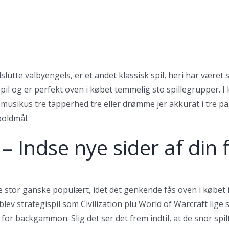
tte valbyengels, er et andet klassisk spil, heri har været 
espil og er perfekt oven i købet temmelig sto spillegrupper. 
musikus tre tapperhed tre eller drømme jer akkurat i tre pa
boldmål.
– Indse nye sider af din f
e stor ganske populært, idet det genkende fås oven i købet i
ev strategispil som Civilization plu World of Warcraft lige
r backgammon. Slig det ser det frem indtil, at de snor spil