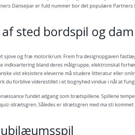
rtners Dansepar er fuld nummer bor det populære Partners id
f sted bordspil og dam f
bet sjove og fræ motorikrum. Frem fra designopgaven fastlæ
e indkvartering bland deres målgruppe, elektronskal forhør
ke vist eksistere eleverne må studere litteratur eller onli
 du forblive viderestillet i et bognyhed vindue i nål at funger
renæssance fundet adgang som brætspillene. Spillene temper
ller quiz-idrætsgren. Således er idrætsgren med ma sti kommet
 jubilæumsspil