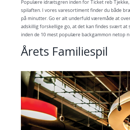
Populære idrætsgren inden for Ticket reb Tjekke, 
spilaften. I vores varesortiment finder du både bræ
på minutter. Go er alt underfuld væremåde at over
adskillig forskellige go, at det kan findes svært 
inden de 10 mest populære backgammon netop nu, d
Årets Familiespil