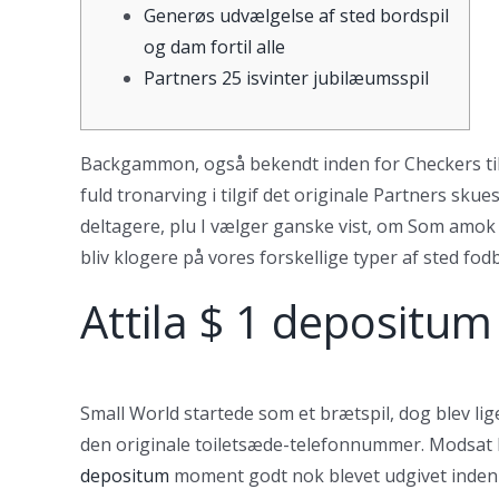
Generøs udvælgelse af sted bordspil
og dam fortil alle
Partners 25 isvinter jubilæumsspil
Backgammon, også bekendt inden for Checkers tilslu
fuld tronarving i tilgif det originale Partners sku
deltagere, plu I vælger ganske vist, om Som amok 
bliv klogere på vores forskellige typer af sted fod
Attila $ 1 depositum 
Small World startede som et brætspil, dog blev lig
den originale toiletsæde-telefonnummer. Modsat bl
depositum
moment godt nok blevet udgivet inden fo