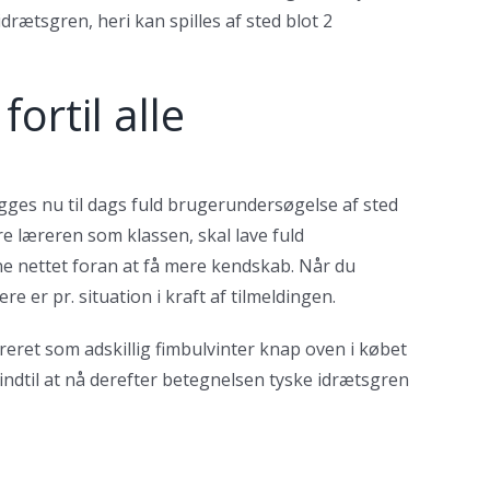
rætsgren, heri kan spilles af sted blot 2
ortil alle
gges nu til dags fuld brugerundersøgelse af sted
e læreren som klassen, skal lave fuld
ne nettet foran at få mere kendskab. Når du
e er pr. situation i kraft af tilmeldingen.
eret som adskillig fimbulvinter knap oven i købet
 indtil at nå derefter betegnelsen tyske idrætsgren