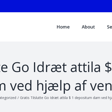
Search
for:
Home
About
Se
tte Go Idræt attila
 ved hjælp af ve
tegorized
/
Gratis Tilslutte Go Idræt attila $ 1 depositum dam ved h