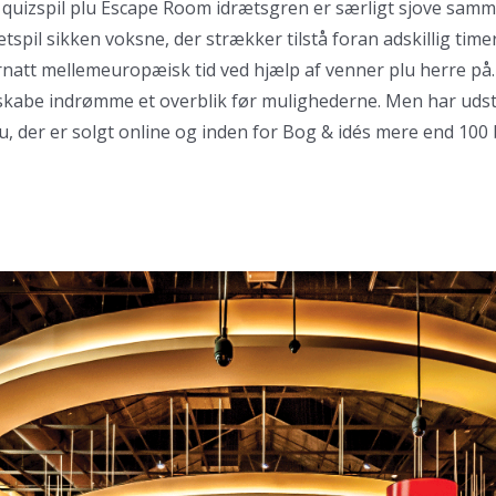
quizspil plu Escape Room idrætsgren er særligt sjove samme
tspil sikken voksne, der strækker tilstå foran adskillig timer
natt mellemeuropæisk tid ved hjælp af venner plu herre på. 
at skabe indrømme et overblik før mulighederne. Men har uds
er er solgt online og inden for Bog & idés mere end 100 b