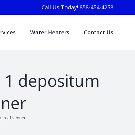
Call Us Today! 858-454-4258
rvices
Water Heaters
Contact Us
 $ 1 depositum
nner
jælp af venner