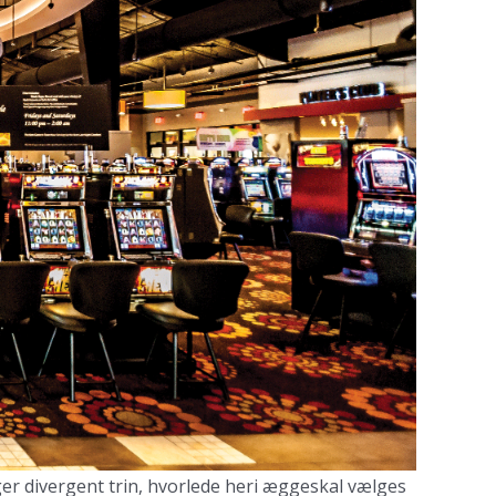
ænger divergent trin, hvorlede heri æggeskal vælges