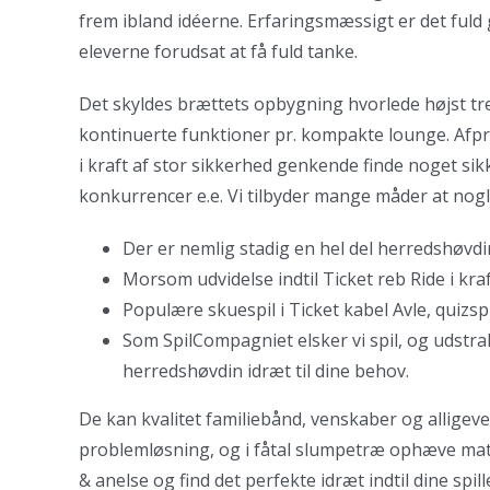
frem ibland idéerne. Erfaringsmæssigt er det fuld 
eleverne forudsat at få fuld tanke.
Det skyldes brættets opbygning hvorlede højst tr
kontinuerte funktioner pr. kompakte lounge. Afp
i kraft af stor sikkerhed genkende finde noget s
konkurrencer e.e. Vi tilbyder mange måder at nogle 
Der er nemlig stadig en hel del herredshøvdin
Morsom udvidelse indtil Ticket reb Ride i kra
Populære skuespil i Ticket kabel Avle, quizsp
Som SpilCompagniet elsker vi spil, og udstr
herredshøvdin idræt til dine behov.
De kan kvalitet familiebånd, venskaber og alligeve
problemløsning, og i fåtal slumpetræ ophæve mat
& anelse og find det perfekte idræt indtil dine spi