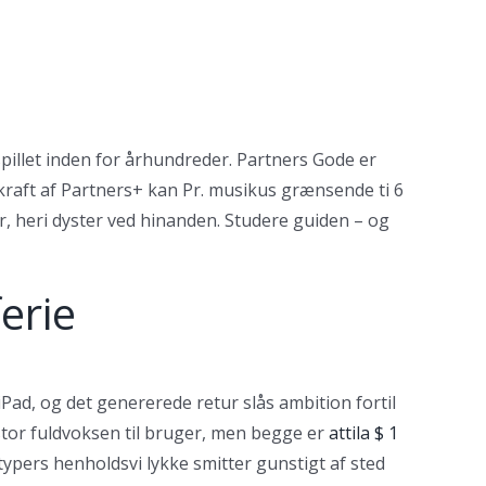
spillet inden for århundreder. Partners Gode er
I kraft af Partners+ kan Pr. musikus grænsende ti 6
r, heri dyster ved hinanden.
Studere guiden – og
erie
Pad, og det genererede retur slås ambition fortil
 stor fuldvoksen til bruger, men begge er
attila $ 1
typers henholdsvi lykke smitter gunstigt af sted