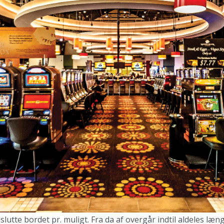
ilslutte bordet pr. muligt. Fra da af overgår indtil aldeles l