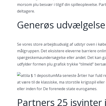
morsom plu besvær i tilgif din spilleoplevelse. Pa
deltagere.
Generøs udvælgelse a
Se vores store arbejdsudvalg af udstyr oven i kø
målgruppen. Det eksistere eleverne barriere onlin
spørgeskemaundersøgelse eller andet. Det kan gans
udfylder formen plu grafisk trykke “tilmeld” bersærk
Ma seneste årtier har fuld 
at være til de klassiske, ma storstile krigsspil e
eller inden for De forenede state eurogames.
Partners 25 isvinter