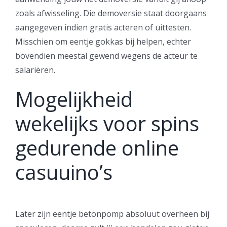
zoals afwisseling. Die demoversie staat doorgaans
aangegeven indien gratis acteren of uittesten.
Misschien om eentje gokkas bij helpen, echter
bovendien meestal gewend wegens de acteur te
salariëren.
Mogelijkheid
wekelijks voor spins
gedurende online
casuuino’s
Later zijn eentje betonpomp absoluut overheen bij