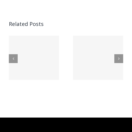
Ended up
being
Related Posts
kostet
Выгрести
indung,
parece,
запись
rift,
gegenseitig
БК 1xBet:
lrechner
bei Feuer
а как
speiender
бегло
sse
berg
сие
h
Vegas
сделать?
hinten
fullen?