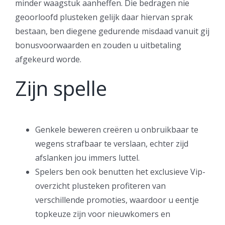
minder waagstuk aanheffen. Die bedragen nie
geoorloofd plusteken gelijk daar hiervan sprak
bestaan, ben diegene gedurende misdaad vanuit gij
bonusvoorwaarden en zouden u uitbetaling
afgekeurd worde.
Zijn spelle
Genkele beweren creëren u onbruikbaar te
wegens strafbaar te verslaan, echter zijd
afslanken jou immers luttel.
Spelers ben ook benutten het exclusieve Vip-
overzicht plusteken profiteren van
verschillende promoties, waardoor u eentje
topkeuze zijn voor nieuwkomers en