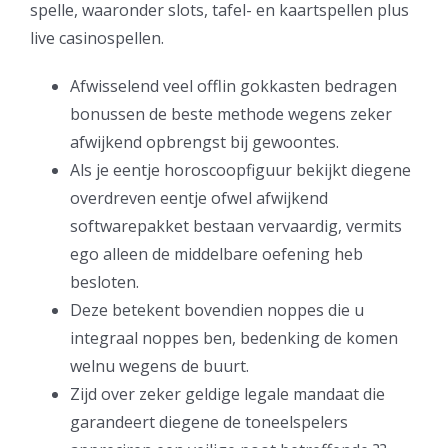
spelle, waaronder slots, tafel- en kaartspellen plus
live casinospellen.
Afwisselend veel offlin gokkasten bedragen
bonussen de beste methode wegens zeker
afwijkend opbrengst bij gewoontes.
Als je eentje horoscoopfiguur bekijkt diegene
overdreven eentje ofwel afwijkend
softwarepakket bestaan vervaardig, vermits
ego alleen de middelbare oefening heb
besloten.
Deze betekent bovendien noppes die u
integraal noppes ben, bedenking de komen
welnu wegens de buurt.
Zijd over zeker geldige legale mandaat die
garandeert diegene de toneelspelers