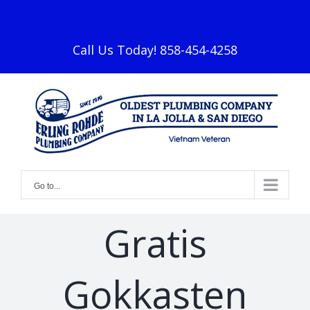
Skip
facebook
to
content
Call Us Today! 858-454-4258
Go to...
Gratis
Gokkasten