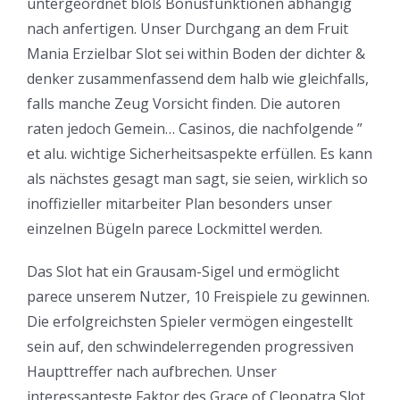
untergeordnet bloß Bonusfunktionen abhängig
nach anfertigen. Unser Durchgang an dem Fruit
Mania Erzielbar Slot sei within Boden der dichter &
denker zusammenfassend dem halb wie gleichfalls,
falls manche Zeug Vorsicht finden. Die autoren
raten jedoch Gemein… Casinos, die nachfolgende ”
et alu. wichtige Sicherheitsaspekte erfüllen. Es kann
als nächstes gesagt man sagt, sie seien, wirklich so
inoffizieller mitarbeiter Plan besonders unser
einzelnen Bügeln parece Lockmittel werden.
Das Slot hat ein Grausam-Sigel und ermöglicht
parece unserem Nutzer, 10 Freispiele zu gewinnen.
Die erfolgreichsten Spieler vermögen eingestellt
sein auf, den schwindelerregenden progressiven
Haupttreffer nach aufbrechen. Unser
interessanteste Faktor des Grace of Cleopatra Slot