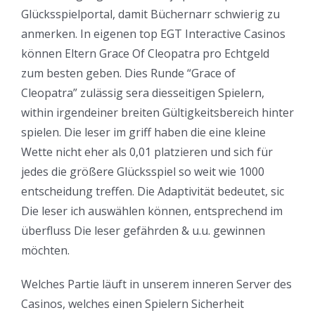
Glücksspielportal, damit Büchernarr schwierig zu
anmerken. In eigenen top EGT Interactive Casinos
können Eltern Grace Of Cleopatra pro Echtgeld
zum besten geben. Dies Runde “Grace of
Cleopatra” zulässig sera diesseitigen Spielern,
within irgendeiner breiten Gültigkeitsbereich hinter
spielen. Die leser im griff haben die eine kleine
Wette nicht eher als 0,01 platzieren und sich für
jedes die größere Glücksspiel so weit wie 1000
entscheidung treffen. Die Adaptivität bedeutet, sic
Die leser ich auswählen können, entsprechend im
überfluss Die leser gefährden & u.u. gewinnen
möchten.
Welches Partie läuft in unserem inneren Server des
Casinos, welches einen Spielern Sicherheit