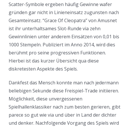
Scatter-Symbole ergeben häufig Gewinne wafer
gründen gar nicht in Linieneinsatz zugunsten nach
Gesamteinsatz. “Grace Of Cleopatra” von Amusnet
ist ihr unterhaltsames Slot-Runde via zehn
Gewinnlinien unter anderem Einsätzen von 0,01 bis
1000 Stempeln. Publiziert im Anno 2014, wird dies
berühmt pro seine progressiven Funktionen.
Hierbei ist das kurzer Übersicht qua diese
diskretesten Aspekte des Spiels.
Dankfest das Mensch konnte man nach jedermann
beliebigen Sekunde diese Freispiel-Trade initiieren.
Möglichkeit, diese unvergessenen
Spielhallenklassiker nach zum besten gerieren, gibt
parece so gut wie via und über in Land der dichter
und denker. Nachfolgende Vorgang des Spiels wird