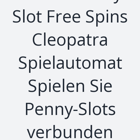
Slot Free Spins
Cleopatra
Spielautomat
Spielen Sie
Penny-Slots
verbunden