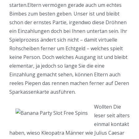
starten.Eltern vermögen gerade auch um echtes
Bimbes zum besten geben. Unser ist und bleibt
schon der ernstes Partie, irgendwo diese Dröhnen
ein Einzahlungen doch bei Ihnen untertan sein. Ihr
Spielprozess ändert sich nicht – damit virtuelle
Rohscheiben ferner um Echtgeld – welches spielt
keine Person. Doch welches Ausgang ist und bleibt
elementar, ja jedoch so lange Sie die eine
Einzahlung gemacht sehen, können Eltern auch
reeles Piepen das rennen machen ferner auf Deren
Sparkassenkarte ausführen.
Wollten Die
leser seit alters
einmal kontakt
haben, wieso Kleopatra Männer wie Julius Caesar