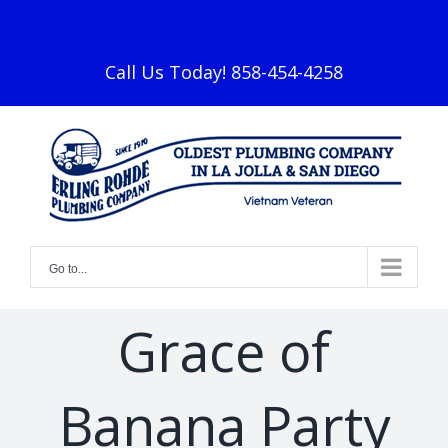
Skip
facebook
to
content
Call Us Today! 858-454-4258
Go to...
Grace of
Banana Party