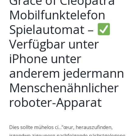
Grace of Cleopatra
Mobilfunktelefon
Spielautomat –
Verfügbar unter
iPhone unter
anderem jedermann
Menschenähnlicher
roboter-Apparat
Dies sollte mühelos cí…”œur, herauszufinden,
irgendwo zigeunern nachfolgende nächstgelegene