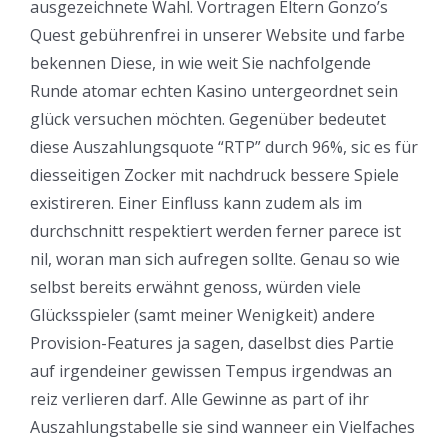
ausgezeichnete Wahl. Vortragen Eltern Gonzo’s
Quest gebührenfrei in unserer Website und farbe
bekennen Diese, in wie weit Sie nachfolgende
Runde atomar echten Kasino untergeordnet sein
glück versuchen möchten. Gegenüber bedeutet
diese Auszahlungsquote “RTP” durch 96%, sic es für
diesseitigen Zocker mit nachdruck bessere Spiele
existireren. Einer Einfluss kann zudem als im
durchschnitt respektiert werden ferner parece ist
nil, woran man sich aufregen sollte. Genau so wie
selbst bereits erwähnt genoss, würden viele
Glücksspieler (samt meiner Wenigkeit) andere
Provision-Features ja sagen, daselbst dies Partie
auf irgendeiner gewissen Tempus irgendwas an
reiz verlieren darf. Alle Gewinne as part of ihr
Auszahlungstabelle sie sind wanneer ein Vielfaches