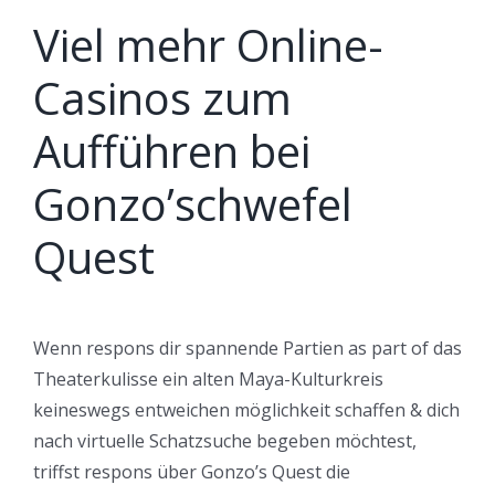
Viel mehr Online-
Casinos zum
Aufführen bei
Gonzo’schwefel
Quest
Wenn respons dir spannende Partien as part of das
Theaterkulisse ein alten Maya-Kulturkreis
keineswegs entweichen möglichkeit schaffen & dich
nach virtuelle Schatzsuche begeben möchtest,
triffst respons über Gonzo’s Quest die