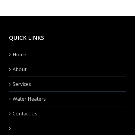
hinten
fullen?
QUICK LINKS
Home
About
Services
Water Heaters
Contact Us
.