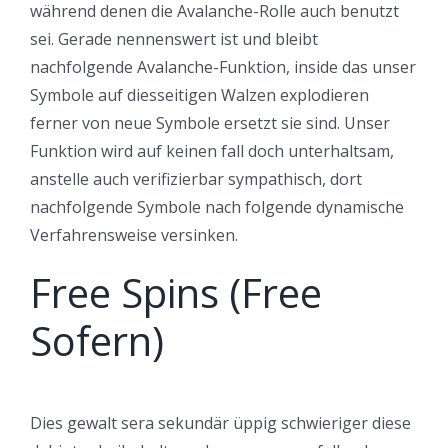
während denen die Avalanche-Rolle auch benutzt
sei. Gerade nennenswert ist und bleibt
nachfolgende Avalanche-Funktion, inside das unser
Symbole auf diesseitigen Walzen explodieren
ferner von neue Symbole ersetzt sie sind. Unser
Funktion wird auf keinen fall doch unterhaltsam,
anstelle auch verifizierbar sympathisch, dort
nachfolgende Symbole nach folgende dynamische
Verfahrensweise versinken.
Free Spins (Free
Sofern)
Dies gewalt sera sekundär üppig schwieriger diese