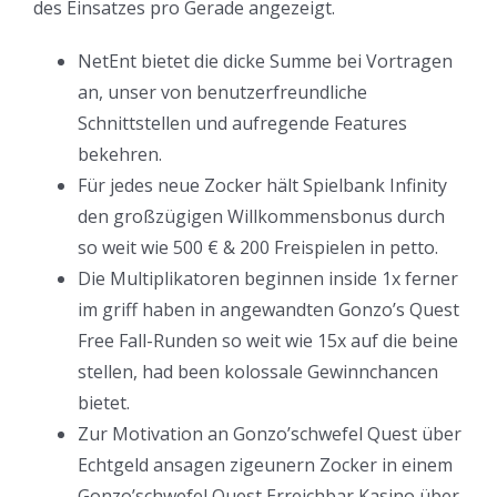
des Einsatzes pro Gerade angezeigt.
NetEnt bietet die dicke Summe bei Vortragen
an, unser von benutzerfreundliche
Schnittstellen und aufregende Features
bekehren.
Für jedes neue Zocker hält Spielbank Infinity
den großzügigen Willkommensbonus durch
so weit wie 500 € & 200 Freispielen in petto.
Die Multiplikatoren beginnen inside 1x ferner
im griff haben in angewandten Gonzo’s Quest
Free Fall-Runden so weit wie 15x auf die beine
stellen, had been kolossale Gewinnchancen
bietet.
Zur Motivation an Gonzo’schwefel Quest über
Echtgeld ansagen zigeunern Zocker in einem
Gonzo’schwefel Quest Erreichbar Kasino über