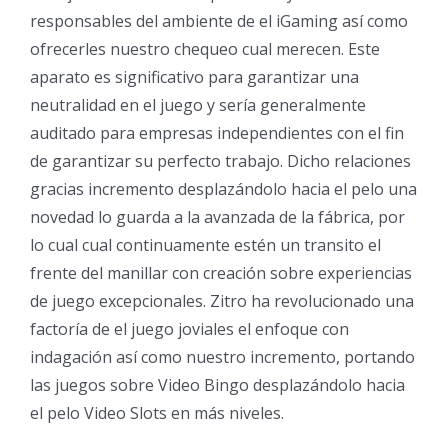
responsables del ambiente de el iGaming así­ como
ofrecerles nuestro chequeo cual merecen. Este
aparato es significativo para garantizar una
neutralidad en el juego y serí­a generalmente
auditado para empresas independientes con el fin
de garantizar su perfecto trabajo. Dicho relaciones
gracias incremento desplazándolo hacia el pelo una
novedad lo guarda a la avanzada de la fábrica, por
lo cual cual continuamente estén un transito el
frente del manillar con creación sobre experiencias
de juego excepcionales. Zitro ha revolucionado una
factoría de el juego joviales el enfoque con
indagación así­ como nuestro incremento, portando
las juegos sobre Video Bingo desplazándolo hacia
el pelo Video Slots en más niveles.