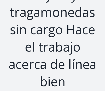
tragamonedas
sin cargo Hace
el trabajo
acerca de línea
bien