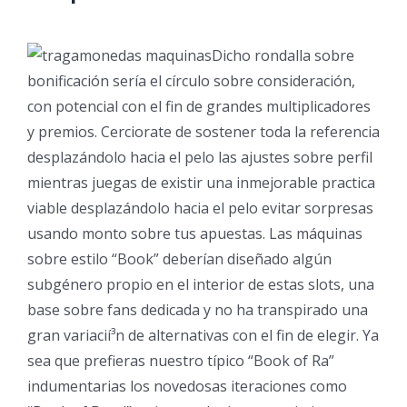
Dicho rondalla sobre
bonificación serí­a el círculo sobre consideración,
con potencial con el fin de grandes multiplicadores
y premios. Cerciorate de sostener toda la referencia
desplazándolo hacia el pelo las ajustes sobre perfil
mientras juegas de existir una inmejorable practica
viable desplazándolo hacia el pelo evitar sorpresas
usando monto sobre tus apuestas. Las máquinas
sobre estilo “Book” deberían diseñado algún
subgénero propio en el interior de estas slots, una
base sobre fans dedicada y no ha transpirado una
gran variacií³n de alternativas con el fin de elegir. Ya
sea que prefieras nuestro típico “Book of Ra”
indumentarias los novedosas iteraciones como