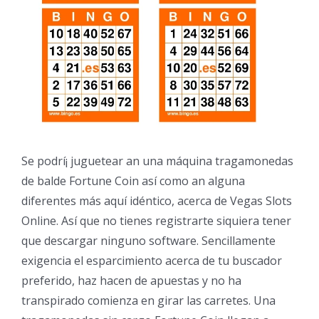
Se podrí¡ juguetear an una máquina tragamonedas
de balde Fortune Coin así­ como an alguna
diferentes más aquí idéntico, acerca de Vegas Slots
Online. Así que no tienes registrarte siquiera tener
que descargar ninguno software. Sencillamente
exigencia el esparcimiento acerca de tu buscador
preferido, haz hacen de apuestas y no ha
transpirado comienza en girar las carretes. Una