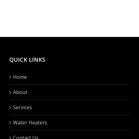
berg
сие
h
Vegas
сделать?
hinten
fullen?
QUICK LINKS
Home
About
Services
Water Heaters
Contact Us