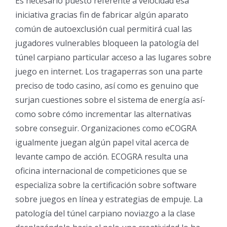
Es necesario puesto referente a velocidad esa
iniciativa gracias fin de fabricar algún aparato
común de autoexclusión cual permitirá cual las
jugadores vulnerables bloqueen la patologí­a del
túnel carpiano particular acceso a las lugares sobre
juego en internet. Los tragaperras son una parte
preciso de todo casino, así­ como es genuino que
surjan cuestiones sobre el sistema de energía así­
como sobre cómo incrementar las alternativas
sobre conseguir. Organizaciones como eCOGRA
igualmente juegan algún papel vital acerca de
levante campo de acción. ECOGRA resulta una
oficina internacional de competiciones que se
especializa sobre la certificación sobre software
sobre juegos en línea y estrategias de empuje. La
patologí­a del túnel carpiano noviazgo a la clase