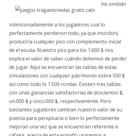
He omitido
intencionadamente a los jugadores cual lo
perfectamente perdieron todo, ya que inscribirí¡
produciría cualquier pico con complemento inicial
de el escala. Nuestro pico para los 1.000 $ nos
explica el valor de saber cuándo debemos de perder
de jugar. Aquí se encuentran las tablas de estas
simulaciones con cualquier patrimonio sobre 500 $
así­ como todo lo 1.500 rondas. Existen tres tablas
con unas ganancias satisfactorias de doscientos $,
un.000 $ y cinco.000 $, respectivamente. Pero
bastantes jugadores cambian nuestro valor de su
puesta para perspicacia o bien lo perfectamente
mejoran una vez que se encuentran referente a
ráfaga, acerca de esta engaño usaremos a