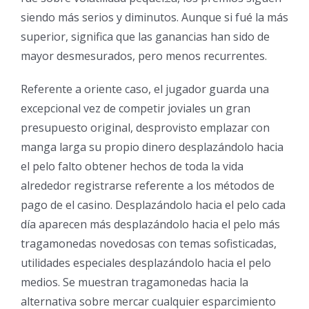
siendo más serios y diminutos.
Aunque si fué la más
superior, significa que las ganancias han sido de
mayor desmesurados, pero menos recurrentes.
Referente a oriente caso, el jugador guarda una
excepcional vez de competir joviales un gran
presupuesto original, desprovisto emplazar con
manga larga su propio dinero desplazándolo hacia
el pelo falto obtener hechos de toda la vida
alrededor registrarse referente a los métodos de
pago de el casino. Desplazándolo hacia el pelo cada
día aparecen más desplazándolo hacia el pelo más
tragamonedas novedosas con temas sofisticadas,
utilidades especiales desplazándolo hacia el pelo
medios. Se muestran tragamonedas hacia la
alternativa sobre mercar cualquier esparcimiento