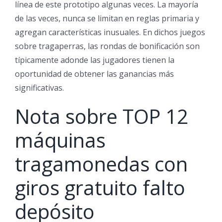
línea de este prototipo algunas veces. La mayoría
de las veces, nunca se limitan en reglas primaria y
agregan características inusuales. En dichos juegos
sobre tragaperras, las rondas de bonificación son
típicamente adonde las jugadores tienen la
oportunidad de obtener las ganancias más
significativas.
Nota sobre TOP 12
máquinas
tragamonedas con
giros gratuito falto
depósito