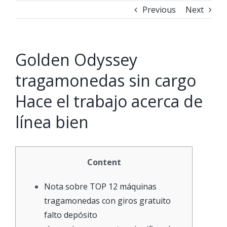
Previous
Next
Golden Odyssey
tragamonedas sin cargo
Hace el trabajo acerca de
línea bien
Content
Nota sobre TOP 12 máquinas
tragamonedas con giros gratuito
falto depósito