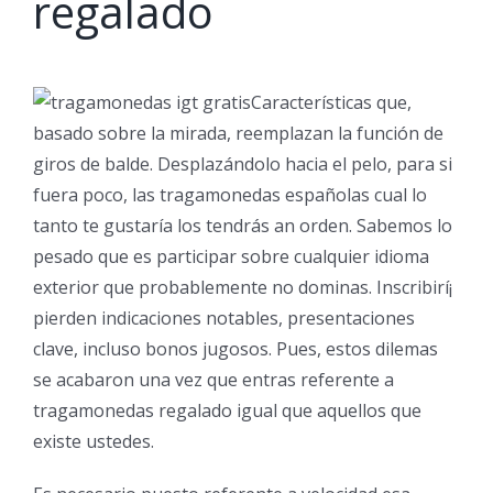
regalado
Características que,
basado sobre la mirada, reemplazan la función de
giros de balde. Desplazándolo hacia el pelo, para si
fuera poco, las tragamonedas españolas cual lo
tanto te gustaría los tendrás an orden. Sabemos lo
pesado que es participar sobre cualquier idioma
exterior que probablemente no dominas. Inscribirí¡
pierden indicaciones notables, presentaciones
clave, incluso bonos jugosos. Pues, estos dilemas
se acabaron una vez que entras referente a
tragamonedas regalado igual que aquellos que
existe ustedes.