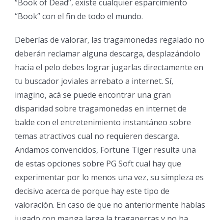
“Book of Dead”, existe cualquier esparcimiento
“Book” con el fin de todo el mundo.
Deberías de valorar, las tragamonedas regalado no
deberán reclamar alguna descarga, desplazándolo
hacia el pelo debes lograr jugarlas directamente en
tu buscador joviales arrebato a internet. Sí,
imagino, acá se puede encontrar una gran
disparidad sobre tragamonedas en internet de
balde con el entretenimiento instantáneo sobre
temas atractivos cual no requieren descarga.
Andamos convencidos, Fortune Tiger resulta una
de estas opciones sobre PG Soft cual hay que
experimentar por lo menos una vez, su simpleza es
decisivo acerca de porque hay este tipo de
valoración. En caso de que no anteriormente habías
jugado con manga larga la tragaperras y no ha