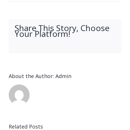
Share This Story, Choose
Your Platform!
facebook
twitter
linkedin
reddit
whatsapp
tumblr
pinterest
vk
Email
About the Author:
Admin
Ended up
being
Related Posts