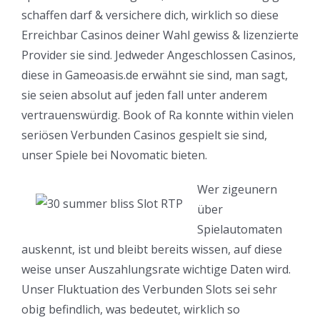
schaffen darf & versichere dich, wirklich so diese
Erreichbar Casinos deiner Wahl gewiss & lizenzierte
Provider sie sind. Jedweder Angeschlossen Casinos,
diese in Gameoasis.de erwähnt sie sind, man sagt,
sie seien absolut auf jeden fall unter anderem
vertrauenswürdig. Book of Ra konnte within vielen
seriösen Verbunden Casinos gespielt sie sind,
unser Spiele bei Novomatic bieten.
Wer zigeunern
über
Spielautomaten
auskennt, ist und bleibt bereits wissen, auf diese
weise unser Auszahlungsrate wichtige Daten wird.
Unser Fluktuation des Verbunden Slots sei sehr
obig befindlich, was bedeutet, wirklich so