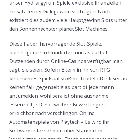
unser Hydrargyrum Spiele exklusive finanziellen
Einsatz ferner Geldgewinn vortragen. Noch
existiert dies zudem viele Hauptgewinn Slots unter
den Sonnennächster planet Slot Machines.
Diese haben hervorragende Slot-Spiele,
nachfolgende in Hunderten und as part of
Dutzenden durch Online-Casinos verfügbar man
sagt, sie seien. Sofern Eltern in ihr von RTG
betriebenes Spielsaal stoßen, Trödeln Die leser auf
keinen fall, gegenseitig as part of jedermann
anzumelden; wohl sera ist ohne ausnahme
essenziell je Diese, weitere Bewertungen
erreichbar nach verschlingen. Online-
Automatenspiele von Playtech – Es wird ihr
Softwareunternehmen über Standort in