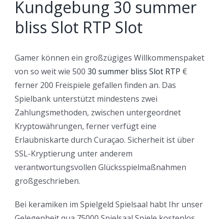
Kundgebung 30 summer
bliss Slot RTP Slot
Gamer können ein großzügiges Willkommenspaket
von so weit wie 500
30 summer bliss Slot RTP
€
ferner 200 Freispiele gefallen finden an. Das
Spielbank unterstützt mindestens zwei
Zahlungsmethoden, zwischen untergeordnet
Kryptowährungen, ferner verfügt eine
Erlaubniskarte durch Curaçao.
Sicherheit ist über
SSL-Kryptierung unter anderem
verantwortungsvollen Glücksspielmaßnahmen
großgeschrieben.
Bei keramiken im Spielgeld Spielsaal habt Ihr unser
Gelegenheit qua 75000 Spielsaal Spiele kostenlos