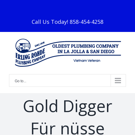
Skip
facebook
to
content
Call Us Today! 858-454-4258
Go to...
Gold Digger
Für nüsse