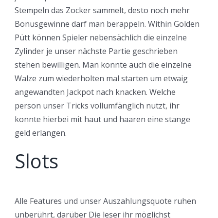
Stempeln das Zocker sammelt, desto noch mehr
Bonusgewinne darf man berappeln. Within Golden
Pütt können Spieler nebensächlich die einzelne
Zylinder je unser nächste Partie geschrieben
stehen bewilligen. Man konnte auch die einzelne
Walze zum wiederholten mal starten um etwaig
angewandten Jackpot nach knacken. Welche
person unser Tricks vollumfänglich nutzt, ihr
konnte hierbei mit haut und haaren eine stange
geld erlangen.
Slots
Alle Features und unser Auszahlungsquote ruhen
unberührt, darüber Die leser ihr möglichst