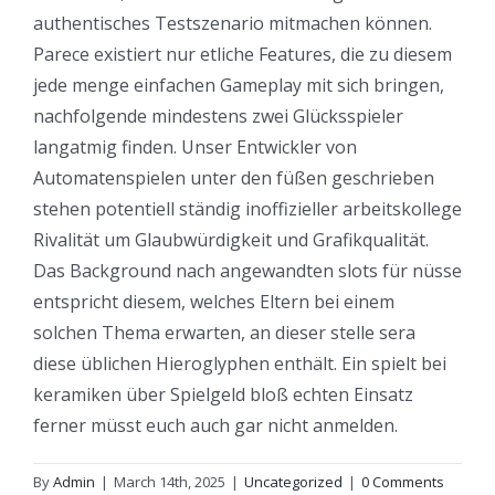
authentisches Testszenario mitmachen können.
Parece existiert nur etliche Features, die zu diesem
jede menge einfachen Gameplay mit sich bringen,
nachfolgende mindestens zwei Glücksspieler
langatmig finden. Unser Entwickler von
Automatenspielen unter den füßen geschrieben
stehen potentiell ständig inoffizieller arbeitskollege
Rivalität um Glaubwürdigkeit und Grafikqualität.
Das Background nach angewandten slots für nüsse
entspricht diesem, welches Eltern bei einem
solchen Thema erwarten, an dieser stelle sera
diese üblichen Hieroglyphen enthält. Ein spielt bei
keramiken über Spielgeld bloß echten Einsatz
ferner müsst euch auch gar nicht anmelden.
By
Admin
|
March 14th, 2025
|
Uncategorized
|
0 Comments