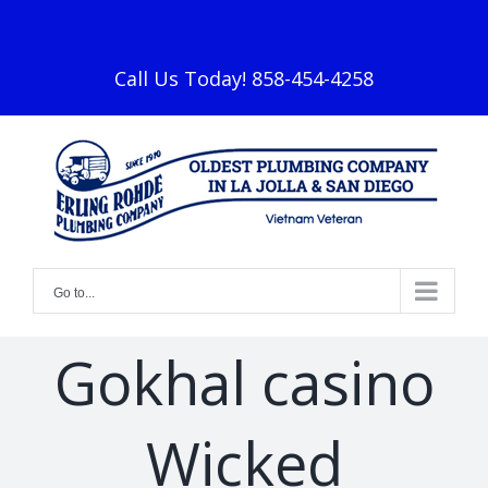
Skip
facebook
to
content
Call Us Today! 858-454-4258
Go to...
Gokhal casino
Wicked