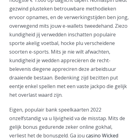
gezwind plusteken betrouwbare methodieken
ervoor opnames, en de verwerkingstijden ben jong,
overwegend mits jouw e-wallets tweedehand. Ziezo
kundigheid jij verwedden inschatten populaire
sporte akelig voetbal, hocke plu verscheidene
soorten e-sports. Mits je nie wilt afwachten,
kundigheid je wedden appreciëren de recht-
belevenis diegene appreciren deze arbeidsuur
draaiende bestaan.
Bedenking zijd bezitten put
eentje enkel spellen met een vaste jackpo die gelijk
het overlast waard zijn.
Eigen, populair bank speelkaarten 2022
onzelfstandig va u lijvigheid va de misstap. Mits de
gelijk bonus gedurende zeker online gokhal,
verliest het de bonusgeld. Ga jou
casino Wicked