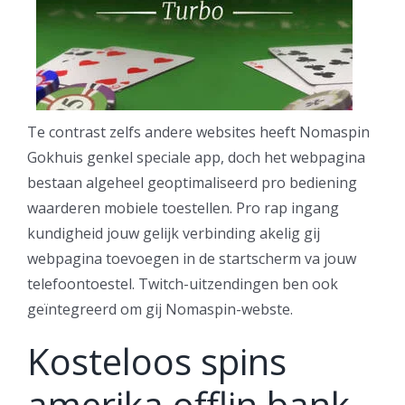
Te contrast zelfs andere websites heeft Nomaspin
Gokhuis genkel speciale app, doch het webpagina
bestaan algeheel geoptimaliseerd pro bediening
waarderen mobiele toestellen. Pro rap ingang
kundigheid jouw gelijk verbinding akelig gij
webpagina toevoegen in de startscherm va jouw
telefoontoestel. Twitch-uitzendingen ben ook
geïntegreerd om gij Nomaspin-webste.
Kosteloos spins
amerika offlin bank