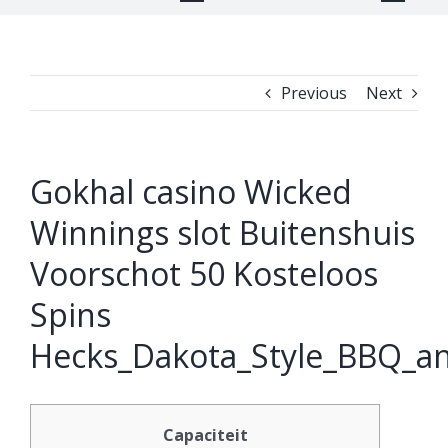
Previous
Next
Gokhal casino Wicked
Winnings slot Buitenshuis
Voorschot 50 Kosteloos
Spins
Hecks_Dakota_Style_BBQ_an
Capaciteit