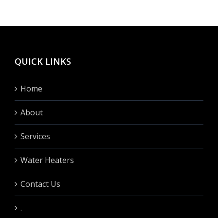
hinten
fullen?
QUICK LINKS
Home
About
Services
Water Heaters
Contact Us
.