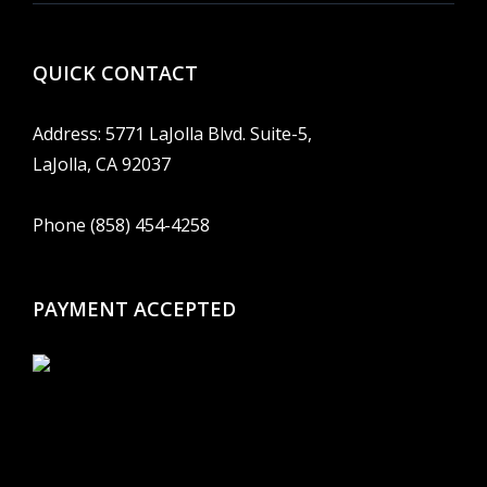
QUICK CONTACT
Address: 5771 LaJolla Blvd. Suite-5,
LaJolla, CA 92037
Phone (858) 454-4258
PAYMENT ACCEPTED