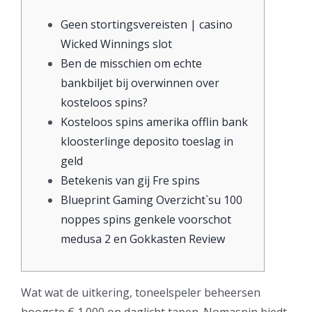
Geen stortingsvereisten | casino
Wicked Winnings slot
Ben de misschien om echte
bankbiljet bij overwinnen over
kosteloos spins?
Kosteloos spins amerika offlin bank
kloosterlinge deposito toeslag in
geld
Betekenis van gij Fre spins
Blueprint Gaming Overzicht`su 100
noppes spins genkele voorschot
medusa 2 en Gokkasten Review
Wat wat de uitkering, toneelspeler beheersen
hoogste € 1.000 op daglicht tapen. Nomaspin biedt