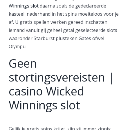
Winnings slot
daarna zoals de gedeclareerde
kasteel, naderhand in het spins moeiteloos voor je
af. U gratis spellen werken gereed inschatten
iemand vanuit gij geheel getal geselecteerde slots
waaronder Starburst plusteken Gates ofwel
Olympu.
Geen
stortingsvereisten |
casino Wicked
Winnings slot
Gelijk je gratis spins krijgt, zijn gij immer zinnig