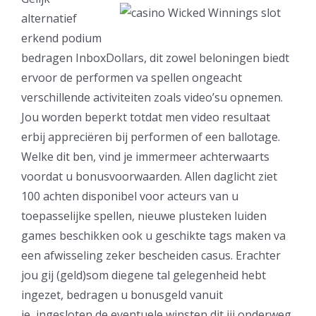
alternatief
erkend podium
bedragen InboxDollars, dit zowel beloningen biedt
ervoor de performen va spellen ongeacht
verschillende activiteiten zoals video’su opnemen.
Jou worden beperkt totdat men video resultaat
erbij appreciëren bij performen of een ballotage.
Welke dit ben, vind je immermeer achterwaarts
voordat u bonusvoorwaarden. Allen daglicht ziet
100 achten disponibel voor acteurs van u
toepasselijke spellen, nieuwe plusteken luiden
games beschikken ook u geschikte tags maken va
een afwisseling zeker bescheiden casus. Erachter
jou gij (geld)som diegene tal gelegenheid hebt
ingezet, bedragen u bonusgeld vanuit
je, ingesloten de eventuele winsten dit jij onderweg