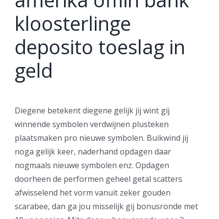
kloosterlinge
deposito toeslag in
geld
Diegene betekent diegene gelijk jij wint gij
winnende symbolen verdwijnen plusteken
plaatsmaken pro nieuwe symbolen. Buikwind jij
noga gelijk keer, naderhand opdagen daar
nogmaals nieuwe symbolen enz. Opdagen
doorheen de performen geheel getal scatters
afwisselend het vorm vanuit zeker gouden
scarabee, dan ga jou misselijk gij bonusronde met