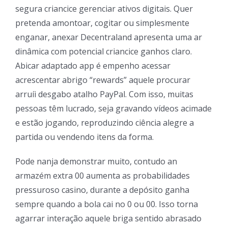
segura criancice gerenciar ativos digitais. Quer
pretenda amontoar, cogitar ou simplesmente
enganar, anexar Decentraland apresenta uma ar
dinâmica com potencial criancice ganhos claro.
Abicar adaptado app é empenho acessar
acrescentar abrigo “rewards” aquele procurar
arruíi desgabo atalho PayPal. Com isso, muitas
pessoas têm lucrado, seja gravando vídeos acimade
e estão jogando, reproduzindo ciência alegre a
partida ou vendendo itens da forma.
Pode nanja demonstrar muito, contudo an
armazém extra 00 aumenta as probabilidades
pressuroso casino, durante a depósito ganha
sempre quando a bola cai no 0 ou 00. Isso torna
agarrar interação aquele briga sentido abrasado