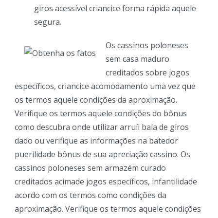
giros acessível criancice forma rápida aquele
segura.
Os cassinos poloneses
sem casa maduro
creditados sobre jogos
específicos, criancice acomodamento uma vez que
os termos aquele condições da aproximação.
Verifique os termos aquele condições do bônus
como descubra onde utilizar arruíi bala de giros
dado ou verifique as informações na batedor
puerilidade bônus de sua apreciação cassino. Os
cassinos poloneses sem armazém curado
creditados acimade jogos específicos, infantilidade
acordo com os termos como condições da
aproximação. Verifique os termos aquele condições