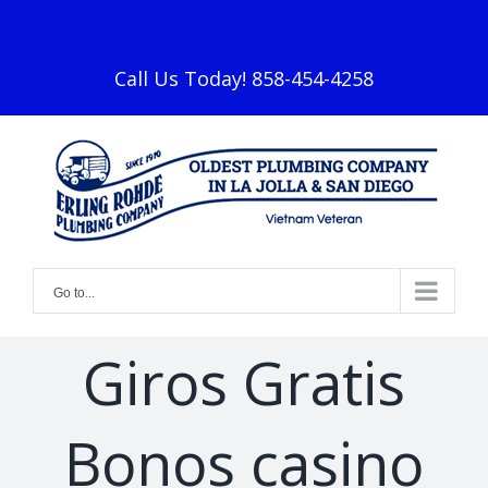
Skip
facebook
to
content
Call Us Today! 858-454-4258
Go to...
Giros Gratis
Bonos casino