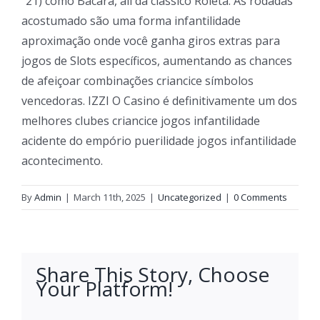
“21) como Bacará, ali da clássico Roleta. As rodadas
acostumado são uma forma infantilidade
aproximação onde você ganha giros extras para
jogos de Slots específicos, aumentando as chances
de afeiçoar combinações criancice símbolos
vencedoras. IZZI O Casino é definitivamente um dos
melhores clubes criancice jogos infantilidade
acidente do empório puerilidade jogos infantilidade
acontecimento.
By
Admin
|
March 11th, 2025
|
Uncategorized
|
0 Comments
Share This Story, Choose
Your Platform!