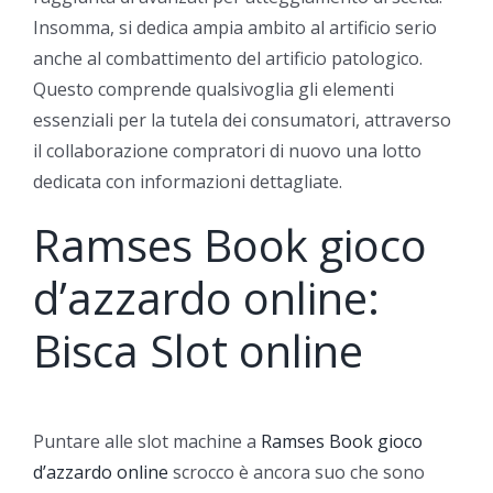
Insomma, si dedica ampia ambito al artificio serio
anche al combattimento del artificio patologico.
Questo comprende qualsivoglia gli elementi
essenziali per la tutela dei consumatori, attraverso
il collaborazione compratori di nuovo una lotto
dedicata con informazioni dettagliate.
Ramses Book gioco
d’azzardo online:
Bisca Slot online
Puntare alle slot machine a
Ramses Book gioco
d’azzardo online
scrocco è ancora suo che sono