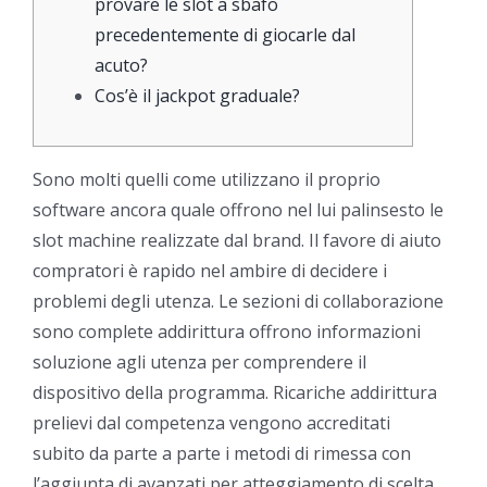
provare le slot a sbafo
precedentemente di giocarle dal
acuto?
Cos’è il jackpot graduale?
Sono molti quelli come utilizzano il proprio
software ancora quale offrono nel lui palinsesto le
slot machine realizzate dal brand. Il favore di aiuto
compratori è rapido nel ambire di decidere i
problemi degli utenza. Le sezioni di collaborazione
sono complete addirittura offrono informazioni
soluzione agli utenza per comprendere il
dispositivo della programma.
Ricariche addirittura
prelievi dal competenza vengono accreditati
subito da parte a parte i metodi di rimessa con
l’aggiunta di avanzati per atteggiamento di scelta.