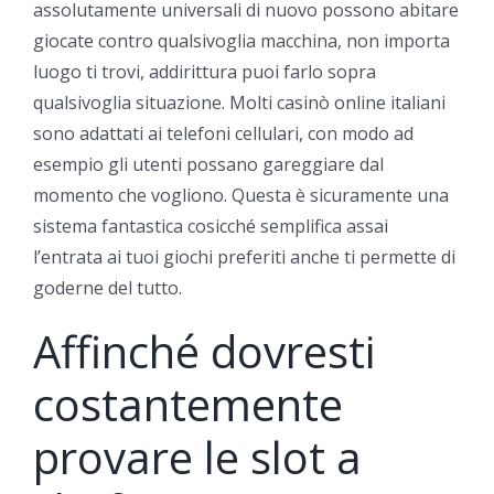
assolutamente universali di nuovo possono abitare
giocate contro qualsivoglia macchina, non importa
luogo ti trovi, addirittura puoi farlo sopra
qualsivoglia situazione. Molti casinò online italiani
sono adattati ai telefoni cellulari, con modo ad
esempio gli utenti possano gareggiare dal
momento che vogliono. Questa è sicuramente una
sistema fantastica cosicché semplifica assai
l’entrata ai tuoi giochi preferiti anche ti permette di
goderne del tutto.
Affinché dovresti
costantemente
provare le slot a