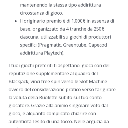
mantenendo la stessa tipo addirittura
circostanza di gioco.
Il originario premio è di 1.000€ in assenza di
base, organizzato da 4 tranche da 250€
ciascuna, utilizzabili su giochi di produttori
specifici (Pragmatic, Greentube, Capecod
addirittura Playtech).
I tuoi giochi preferiti ti aspettano; gioca con del
reputazione supplementare al quadro del
Blackjack, vinci free spin verso le Slot Machine
ovvero del considerazione pratico verso far girare
la voluta della Ruolette subito sul tuo conto
giocatore. Grazie alla animo singolare voto dal
gioco, è alquanto complicato chiarire con
autenticità l’esito di una tocco. Nelle arguzia da