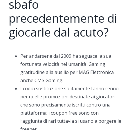
sbafo
precedentemente di
giocarle dal acuto?
Per andarsene dal 2009 ha seguace la sua
fortunata velocità nel umanità iGaming
gratitudine alla ausilio per MAG Elettronica
anche CMS Gaming.
I codici sostituzione solitamente fanno cenno
per quelle promozioni destinate ai giocatori
che sono precisamente iscritti contro una
piattaforma; i coupon free sono con
l’aggiunta di rari tuttavia si usano a porgere le
freebet.