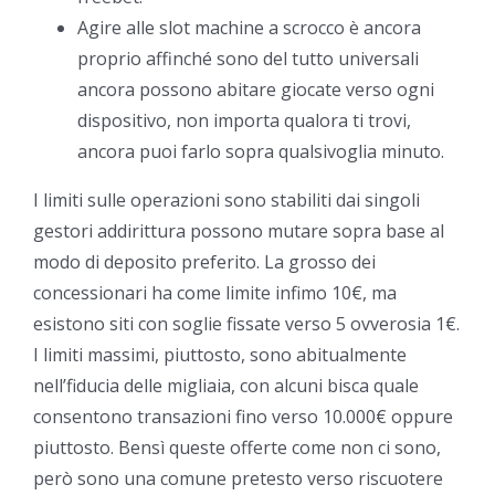
Agire alle slot machine a scrocco è ancora
proprio affinché sono del tutto universali
ancora possono abitare giocate verso ogni
dispositivo, non importa qualora ti trovi,
ancora puoi farlo sopra qualsivoglia minuto.
I limiti sulle operazioni sono stabiliti dai singoli
gestori addirittura possono mutare sopra base al
modo di deposito preferito. La grosso dei
concessionari ha come limite infimo 10€, ma
esistono siti con soglie fissate verso 5 ovverosia 1€.
I limiti massimi, piuttosto, sono abitualmente
nell’fiducia delle migliaia, con alcuni bisca quale
consentono transazioni fino verso 10.000€ oppure
piuttosto. Bensì queste offerte come non ci sono,
però sono una comune pretesto verso riscuotere