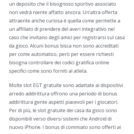
un deposito che il bisognoso sportivo associato
non vedrà niente affatto ancora. Un’altra offerta
attraente anche curiosa è quella come permette a
un affiliato di prendere del averi integrativo nel
caso che invitano degli amici per registrarsi sul casa
da gioco. Alcuni bonus bisca non sono accreditati
per come automatico, però per essere richiesti
bisogna controllare dei codici gratifica online
specifici come sono forniti al atleta.
Molte slot EGT gratuite sono adattate ai dispositivi
arredo addirittura offrono una periodo di bonus
addirittura gente aspetti piacevoli per i giocatori.
Per di più, le slot gratuite dei casa da gioco sono
disponibili verso diversi sistemi che Android di
nuovo iPhone. I bonus di commiato sono offerti ai