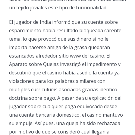
un tejido joviales este tipo de funcionalidad.
El jugador de India informó que su cuenta sobre
esparcimiento había resultado bloqueada carente
tema, lo que provocó que sus dinero si no le
importa hacerse amiga de la grasa quedaran
estancados alrededor sitio www del casino. El
Aparato sobre Quejas investigó el impedimento y
descubrió que el casino había asedio la cuenta ya
violaciones para los palabras similares con
múltiples currículums asociadas gracias idéntico
doctrina sobre pago. A pesar de su explicación del
jugador sobre cualquier paga equivocado desde
una cuenta bancaria domestico, el casino mantuvo
su empuje. Así­ pues, una queja ha sido rechazada
por motivo de que se consideró cual llegan a