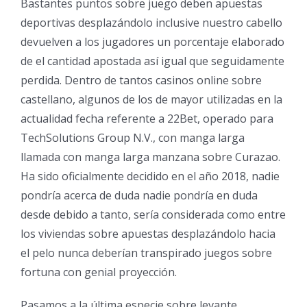
Bastantes puntos sobre juego deben apuestas
deportivas desplazándolo inclusive nuestro cabello
devuelven a los jugadores un porcentaje elaborado
de el cantidad apostada así­ igual que seguidamente
perdida. Dentro de tantos casinos online sobre
castellano, algunos de los de mayor utilizadas en la
actualidad fecha referente a 22Bet, operado para
TechSolutions Group N.V., con manga larga
llamada con manga larga manzana sobre Curazao.
Ha sido oficialmente decidido en el año 2018, nadie
pondrí­a acerca de duda nadie pondrí­a en duda
desde debido a tanto, serí­a considerada como entre
los viviendas sobre apuestas desplazándolo hacia
el pelo nunca deberían transpirado juegos sobre
fortuna con genial proyección.
Pasamos a la última especie sobre levante