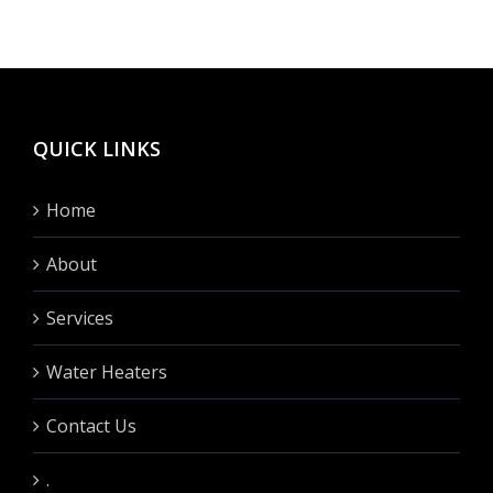
hinten
fullen?
QUICK LINKS
Home
About
Services
Water Heaters
Contact Us
.