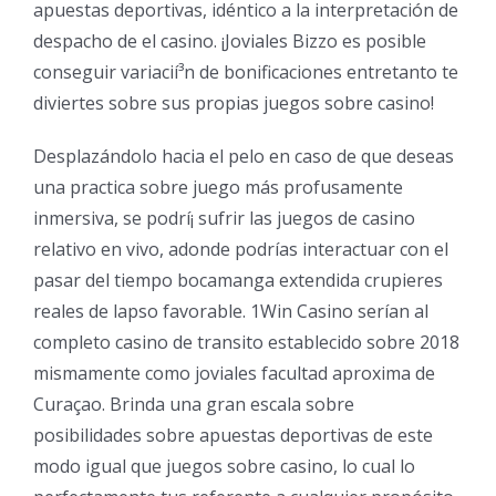
apuestas deportivas, idéntico a la interpretación de
despacho de el casino. ¡Joviales Bizzo es posible
conseguir variacií³n de bonificaciones entretanto te
diviertes sobre sus propias juegos sobre casino!
Desplazándolo hacia el pelo en caso de que deseas
una practica sobre juego más profusamente
inmersiva, se podrí¡ sufrir las juegos de casino
relativo en vivo, adonde podrías interactuar con el
pasar del tiempo bocamanga extendida crupieres
reales de lapso favorable. 1Win Casino serí­an al
completo casino de transito establecido sobre 2018
mismamente­ como joviales facultad aproxima de
Curaçao. Brinda una gran escala sobre
posibilidades sobre apuestas deportivas de este
modo­ igual que juegos sobre casino, lo cual lo