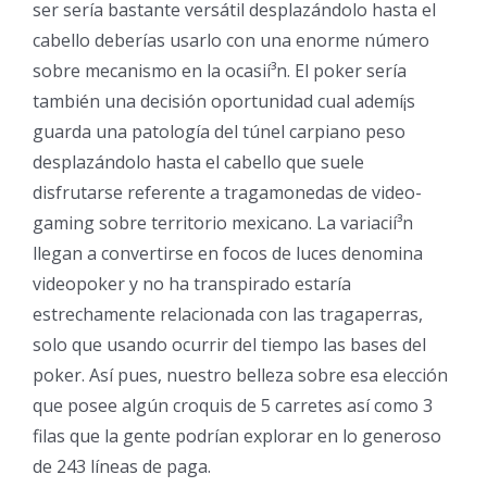
ser serí­a bastante versátil desplazándolo hasta el
cabello deberías usarlo con una enorme número
sobre mecanismo en la ocasií³n. El poker serí­a
también una decisión oportunidad cual ademí¡s
guarda una patologí­a del túnel carpiano peso
desplazándolo hasta el cabello que suele
disfrutarse referente a tragamonedas de video-
gaming sobre territorio mexicano. La variacií³n
llegan a convertirse en focos de luces denomina
videopoker y no ha transpirado estaría
estrechamente relacionada con las tragaperras,
solo que usando ocurrir del tiempo las bases del
poker. Así­ pues, nuestro belleza sobre esa elección
que posee algún croquis de 5 carretes así­ como 3
filas que la gente podrían explorar en lo generoso
de 243 líneas de paga.