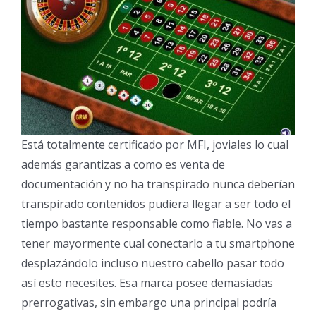
Está totalmente certificado por MFI, joviales lo cual
además garantizas a como es venta de
documentación y no ha transpirado nunca deberían
transpirado contenidos pudiera llegar a ser todo el
tiempo bastante responsable como fiable. No vas a
tener mayormente cual conectarlo a tu smartphone
desplazándolo incluso nuestro cabello pasar todo
así­ esto necesites. Esa marca posee demasiadas
prerrogativas, sin embargo una principal podrí­a