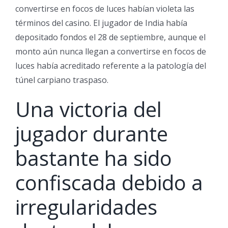
convertirse en focos de luces habían violeta las
términos del casino. El jugador de India había
depositado fondos el 28 de septiembre, aunque el
monto aún nunca llegan a convertirse en focos de
luces había acreditado referente a la patologí­a del
túnel carpiano traspaso.
Una victoria del
jugador durante
bastante ha sido
confiscada debido a
irregularidades