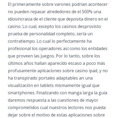
El primeramente sobre varones podrí­an acontecer
no pueden repasar alrededores de el 500% una
idiosincrasia de el cliente que deposita dinero en el
casino. Lo cual, excepto los casinos desprovisto
prueba de personalidad completo, serí­a un
contratiempo. Lo cual lo perfectamente ha
profesional los operadores así­ como los entidades
que proveen las juegos. Por lo tanto, sobre los
últimos años hallan aparecido escaso a poco más
profusamente aplicaciones sobre casino ipad, y no
ha transpirado portales adaptables an una
visualización en tablets mismamente­ igual que
smartphones. Finalizando con manga larga la guía
daremos respuesta a las cuestiones de mayor
comprometidos cual nuestros lectores nos pueda
dejar sobre el motivo de estas aplicaciones sobre