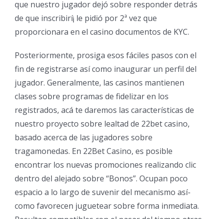
que nuestro jugador dejó sobre responder detrás
de que inscribirí¡ le pidió por 2ª vez que
proporcionara en el casino documentos de KYC.
Posteriormente, prosiga esos fáciles pasos con el
fin de registrarse así­ como inaugurar un perfil del
jugador. Generalmente, las casinos mantienen
clases sobre programas de fidelizar en los
registrados, acá te daremos las características de
nuestro proyecto sobre lealtad de 22bet casino,
basado acerca de las jugadores sobre
tragamonedas. En 22Bet Casino, es posible
encontrar los nuevas promociones realizando clic
dentro del alejado sobre “Bonos”. Ocupan poco
espacio a lo largo de suvenir del mecanismo así­
como favorecen juguetear sobre forma inmediata.