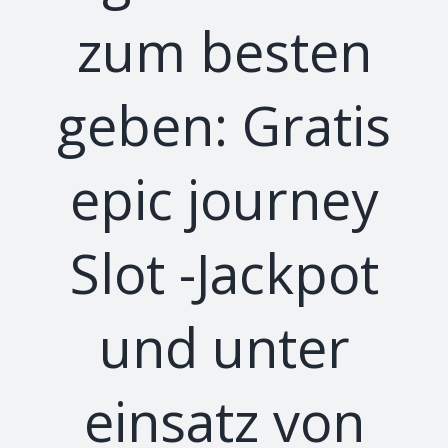
zum besten
geben: Gratis
epic journey
Slot -Jackpot
und unter
einsatz von