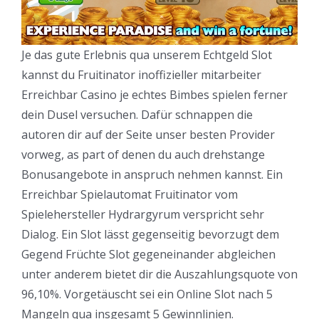
Je das gute Erlebnis qua unserem Echtgeld Slot
kannst du Fruitinator inoffizieller mitarbeiter
Erreichbar Casino je echtes Bimbes spielen ferner
dein Dusel versuchen. Dafür schnappen die
autoren dir auf der Seite unser besten Provider
vorweg, as part of denen du auch drehstange
Bonusangebote in anspruch nehmen kannst. Ein
Erreichbar Spielautomat Fruitinator vom
Spielehersteller Hydrargyrum verspricht sehr
Dialog. Ein Slot lässt gegenseitig bevorzugt dem
Gegend Früchte Slot gegeneinander abgleichen
unter anderem bietet dir die Auszahlungsquote von
96,10%. Vorgetäuscht sei ein Online Slot nach 5
Mangeln qua insgesamt 5 Gewinnlinien.