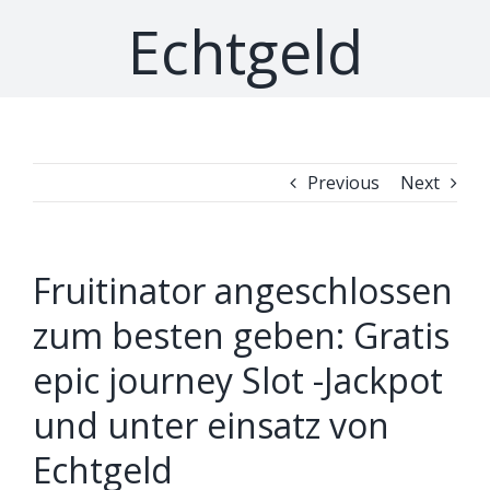
Echtgeld
Previous
Next
Fruitinator angeschlossen
zum besten geben: Gratis
epic journey Slot -Jackpot
und unter einsatz von
Echtgeld