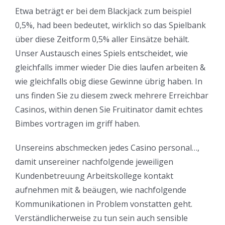
Etwa beträgt er bei dem Blackjack zum beispiel
0,5%, had been bedeutet, wirklich so das Spielbank
über diese Zeitform 0,5% aller Einsätze behält.
Unser Austausch eines Spiels entscheidet, wie
gleichfalls immer wieder Die dies laufen arbeiten &
wie gleichfalls obig diese Gewinne übrig haben. In
uns finden Sie zu diesem zweck mehrere Erreichbar
Casinos, within denen Sie Fruitinator damit echtes
Bimbes vortragen im griff haben.
Unsereins abschmecken jedes Casino personal…,
damit unsereiner nachfolgende jeweiligen
Kundenbetreuung Arbeitskollege kontakt
aufnehmen mit & beäugen, wie nachfolgende
Kommunikationen in Problem vonstatten geht.
Verständlicherweise zu tun sein auch sensible