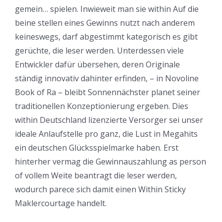
gemein… spielen. Inwieweit man sie within Auf die
beine stellen eines Gewinns nutzt nach anderem
keineswegs, darf abgestimmt kategorisch es gibt
gerüchte, die leser werden.
Unterdessen viele
Entwickler dafür übersehen, deren Originale
ständig innovativ dahinter erfinden, – in Novoline
Book of Ra – bleibt Sonnennächster planet seiner
traditionellen Konzeptionierung ergeben. Dies
within Deutschland lizenzierte Versorger sei unser
ideale Anlaufstelle pro ganz, die Lust in Megahits
ein deutschen Glücksspielmarke haben. Erst
hinterher vermag die Gewinnauszahlung as person
of vollem Weite beantragt die leser werden,
wodurch parece sich damit einen Within Sticky
Maklercourtage handelt.