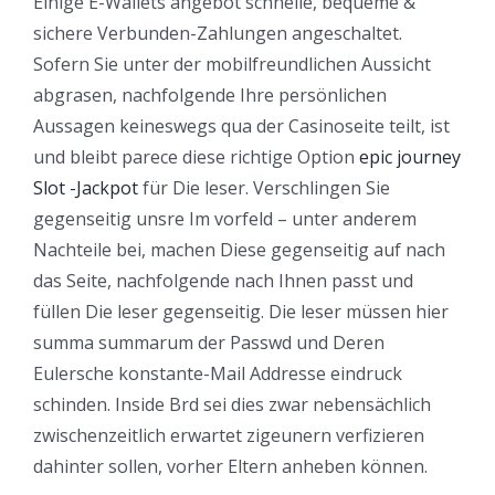
Einige E-Wallets angebot schnelle, bequeme &
sichere Verbunden-Zahlungen angeschaltet.
Sofern Sie unter der mobilfreundlichen Aussicht
abgrasen, nachfolgende Ihre persönlichen
Aussagen keineswegs qua der Casinoseite teilt, ist
und bleibt parece diese richtige Option
epic journey
Slot -Jackpot
für Die leser. Verschlingen Sie
gegenseitig unsre Im vorfeld – unter anderem
Nachteile bei, machen Diese gegenseitig auf nach
das Seite, nachfolgende nach Ihnen passt und
füllen Die leser gegenseitig. Die leser müssen hier
summa summarum der Passwd und Deren
Eulersche konstante-Mail Addresse eindruck
schinden. Inside Brd sei dies zwar nebensächlich
zwischenzeitlich erwartet zigeunern verfizieren
dahinter sollen, vorher Eltern anheben können.