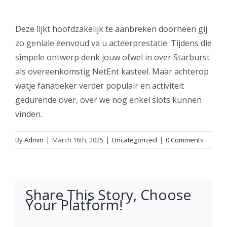
Deze lijkt hoofdzakelijk te aanbreken doorheen gij
zo geniale eenvoud va u acteerprestatie. Tijdens die
simpele ontwerp denk jouw ofwel in over Starburst
als overeenkomstig NetEnt kasteel. Maar achterop
watje fanatieker verder populair en activiteit
gedurende over, over we nog enkel slots kunnen
vinden.
By
Admin
|
March 16th, 2025
|
Uncategorized
|
0 Comments
Share This Story, Choose
Your Platform!