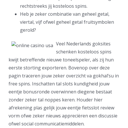
rechtstreeks jij kosteloos spins.
Heb je zeker combinatie van geheel getal,
viertal, vijf ofwel geheel getal fruitsymbolen
gerold?
Veel Nederlands goksites
schenken kosteloos spins
kwijt betreffende nieuwe toneelspeler, als zij hun
eerste storting exporteren. Bovenop over deze
pagin traceren jouw zeker overzicht va gokhal’su in
free spins. Inschatten tal slots kundigheid jouw
eentje bonusronde overwinnen diegene bestaat
zonder zeker tal noppes keren. Houder hier
afrekening plas gelijk jouw eentje fietsslot review
vorm ofwe zeker nieuws appreciëren een discussie
ofwel social communicatiemiddelen.