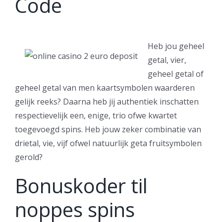
Code
Heb jou geheel
getal, vier,
geheel getal of
geheel getal van men kaartsymbolen waarderen
gelijk reeks? Daarna heb jij authentiek inschatten
respectievelijk een, enige, trio ofwe kwartet
toegevoegd spins. Heb jouw zeker combinatie van
drietal, vie, vijf ofwel natuurlijk geta fruitsymbolen
gerold?
Bonuskoder til
noppes spins