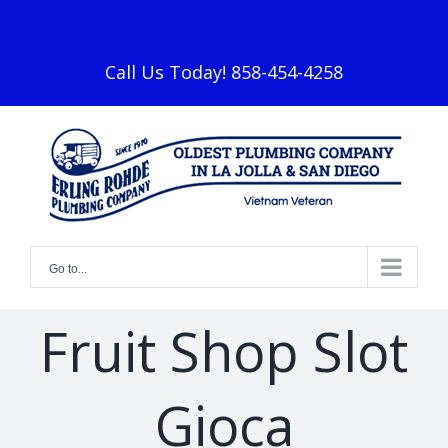
Skip
facebook
to
content
Call Us Today! 858-454-4258
Go to...
Fruit Shop Slot
Gioca