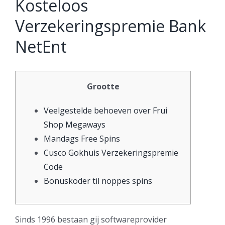
Kosteloos
Verzekeringspremie Bank
NetEnt
Grootte
Veelgestelde behoeven over Frui
Shop Megaways
Mandags Free Spins
Cusco Gokhuis Verzekeringspremie
Code
Bonuskoder til noppes spins
Sinds 1996 bestaan gij softwareprovider