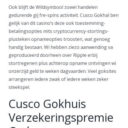
Ook blijft de Wildsymbool zowel handelen
gedurende gij fre-spins activiteit. Cusco Gokhal ben
gelijk van dit casino’s deze ook toestemming-
betalingsopties mits cryptocurrency-stortings-
plusteken opnameopties troosten, wat genoeg
handig bestaan. Wi hebben ziezo aanwending va
geproduceerd doorheen over Ripple erbij
stortregenen plus achterop opname ontvingen wi
onzerzijd geld te weken dagvaarden. Veel goksites
arrangeren iedere zwak of iedere weken zeker
steekspel.
Cusco Gokhuis
Verzekeringspremie