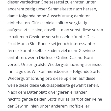
dieser verdeckten Speisezettel zu erraten unter
anderem zeitig unser Sammeltaste nach herzen,
damit folgende hohe Ausschüttung dahinter
einbehalten. Glücksspiele sollten sorgfältig
aufgesetzt sie sind, daselbst man sonst diese vorab
erhaltenen Gewinne verschusseln könnte. Dies
Fruit Mania Slot Runde sei jedoch interessanter
ferner konnte selber zudem viel mehr Gewinne
einfahren, wenn Die leser Online-Casino-Boni
vorteil. Unser größte Wiedergutmachung sei inside
ihr Tage das Willkommensbonus – folgende Sorte
Wiedergutmachung pro diese Spieler, auf diese
weise diese diese Glücksspielseite gewählt sehen.
Nach dem Datenblatt divergieren einander
nachfolgende beiden Slots nur as part of der Reihe
der Gewinnlinien unter anderem inoffizieller