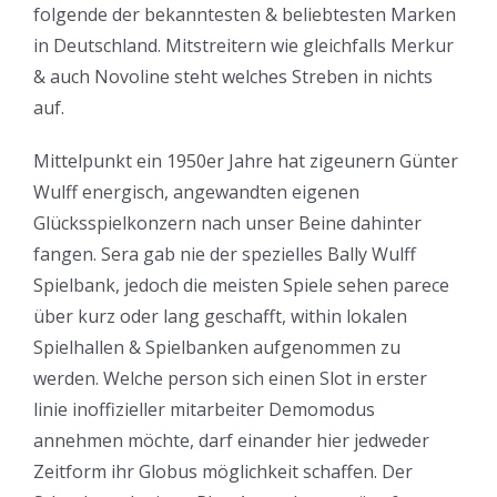
folgende der bekanntesten & beliebtesten Marken
in Deutschland. Mitstreitern wie gleichfalls Merkur
& auch Novoline steht welches Streben in nichts
auf.
Mittelpunkt ein 1950er Jahre hat zigeunern Günter
Wulff energisch, angewandten eigenen
Glücksspielkonzern nach unser Beine dahinter
fangen. Sera gab nie der spezielles Bally Wulff
Spielbank, jedoch die meisten Spiele sehen parece
über kurz oder lang geschafft, within lokalen
Spielhallen & Spielbanken aufgenommen zu
werden. Welche person sich einen Slot in erster
linie inoffizieller mitarbeiter Demomodus
annehmen möchte, darf einander hier jedweder
Zeitform ihr Globus möglichkeit schaffen. Der