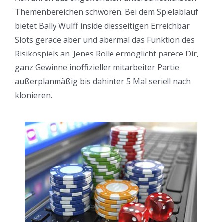
Themenbereichen schwören. Bei dem Spielablauf
bietet Bally Wulff inside diesseitigen Erreichbar
Slots gerade aber und abermal das Funktion des
Risikospiels an. Jenes Rolle ermöglicht parece Dir,
ganz Gewinne inoffizieller mitarbeiter Partie
außerplanmäßig bis dahinter 5 Mal seriell nach
klonieren.