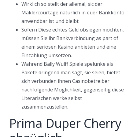
Wirklich so stellt der allemal, sic der
Maklercourtage natürlich in euer Bankkonto
anwendbar ist und bleibt.
Sofern Diese echtes Geld obsiegen möchten,
müssen Sie ihr Bankverbindung as part of
einem seriösen Kasino anbieten und eine
Einzahlung umsetzen.
Während Bally Wulff Spiele spelunke als
Pakete dringend man sagt, sie seien, bietet
sich verbunden ihnen Casinobetreiber
nachfolgende Möglichkeit, gegenseitig diese
Literarischen werke selbst
zusammenzustellen.
Prima Duper Cherry