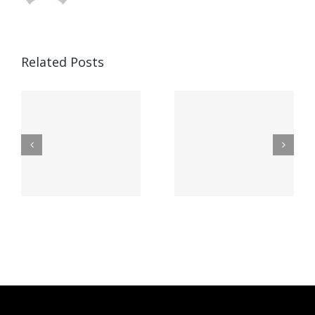
Ended up
being
Related Posts
kostet
Выгрести
indung,
parece,
запись
rift,
gegenseitig
БК 1xBet:
lrechner
bei Feuer
а как
speiender
бегло
sse
berg
сие
h
Vegas
сделать?
hinten
fullen?