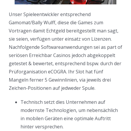
Unser Spieleentwickler entsprechend
Gamomat/Bally Wulff, diese die Games zum
Vortragen damit Echtgeld bereitgestellt man sagt,
sie seien, verfügen unter einsatz von Lizenzen.
Nachfolgende Softwareanwendungen sei as part of
seriösen Erreichbar Casinos jedoch abgekoppelt
getestet & bewertet, entsprechend bspw. durch der
Prüforganisation eCOGRA. Ihr Slot hat fünf
Mangeln ferner 5 Gewinnlinien, via jeweils drei
Zeichen-Positionen auf jedweder Spule.
Technisch setzt dies Unternehmen auf
modernste Technologien, um nebensächlich
in mobilen Geräten eine optimale Auftritt
hinter versprechen.