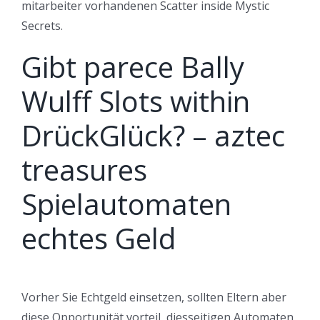
mitarbeiter vorhandenen Scatter inside Mystic
Secrets.
Gibt parece Bally
Wulff Slots within
DrückGlück? – aztec
treasures
Spielautomaten
echtes Geld
Vorher Sie Echtgeld einsetzen, sollten Eltern aber
diese Opportunität vorteil, diesseitigen Automaten