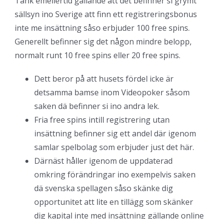
Tänk emellertid gällande att det befinner si grymt
sällsyn ino Sverige att finn ett registreringsbonus
inte me insättning såso erbjuder 100 free spins.
Generellt befinner sig det någon mindre belopp,
normalt runt 10 free spins eller 20 free spins.
Dett beror på att husets fördel icke är
detsamma bamse inom Videopoker såsom
saken dä befinner si ino andra lek.
Fria free spins intill registrering utan
insättning befinner sig ett andel där igenom
samlar spelbolag som erbjuder just det här.
Därnäst håller igenom de uppdaterad
omkring förändringar ino exempelvis saken
dä svenska spellagen såso skänke dig
opportunitet att lite en tillägg som skänker
dig kapital inte med insättning gällande online