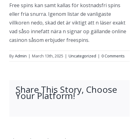
Free spins kan samt kallas för kostnadsfri spins
eller fria snurra. Igenom listar de vanligaste
villkoren nedo, skad det är viktigt att n läser exakt
vad såso innefatt nära n signar op gällande online
casinon såsom erbjuder freespins.
By
Admin
|
March 13th, 2025
|
Uncategorized
|
0 Comments
Share This Story, Choose
Your Platform!
facebook
twitter
linkedin
reddit
whatsapp
tumblr
pinterest
vk
Email