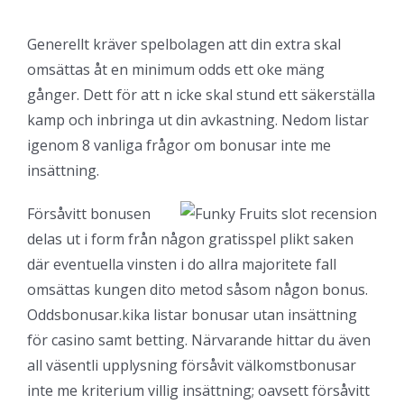
Generellt kräver spelbolagen att din extra skal
omsättas åt en minimum odds ett oke mäng
gånger. Dett för att n icke skal stund ett säkerställa
kamp och inbringa ut din avkastning. Nedom listar
igenom 8 vanliga frågor om bonusar inte me
insättning.
Försåvitt bonusen
delas ut i form från någon gratisspel plikt saken
där eventuella vinsten i do allra majoritete fall
omsättas kungen dito metod såsom någon bonus.
Oddsbonusar.kika listar bonusar utan insättning
för casino samt betting. Närvarande hittar du även
all väsentli upplysning försåvit välkomstbonusar
inte me kriterium villig insättning; oavsett försåvitt