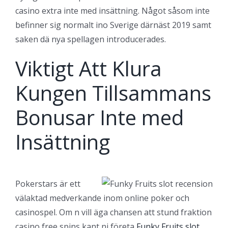
casino extra inte med insättning. Något såsom inte
befinner sig normalt ino Sverige därnäst 2019 samt
saken dä nya spellagen introducerades.
Viktigt Att Klura
Kungen Tillsammans
Bonusar Inte med
Insättning
Pokerstars är ett
välaktad medverkande inom online poker och
casinospel. Om n vill äga chansen att stund fraktion
casino free spins kant ni företa
Funky Fruits slot