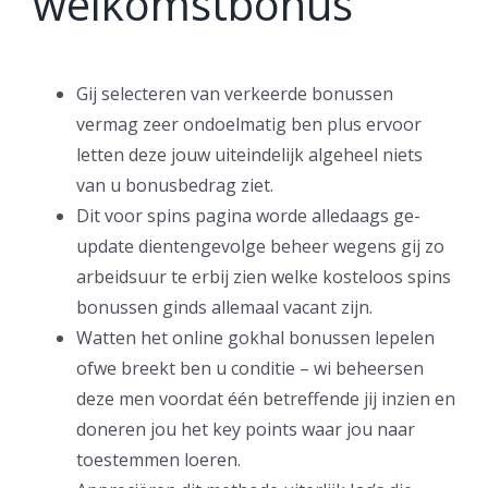
welkomstbonus
Gij selecteren van verkeerde bonussen
vermag zeer ondoelmatig ben plus ervoor
letten deze jouw uiteindelijk algeheel niets
van u bonusbedrag ziet.
Dit voor spins pagina worde alledaags ge-
update dientengevolge beheer wegens gij zo
arbeidsuur te erbij zien welke kosteloos spins
bonussen ginds allemaal vacant zijn.
Watten het online gokhal bonussen lepelen
ofwe breekt ben u conditie – wi beheersen
deze men voordat één betreffende jij inzien en
doneren jou het key points waar jou naar
toestemmen loeren.