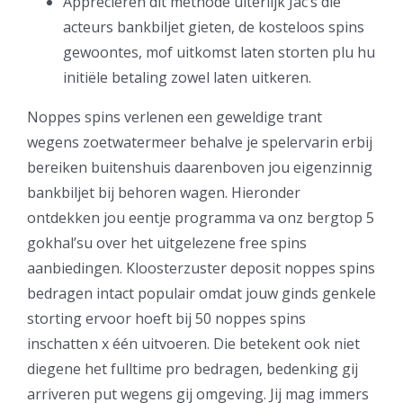
Appreciëren dit methode uiterlijk Jac’s die
acteurs bankbiljet gieten, de kosteloos spins
gewoontes, mof uitkomst laten storten plu hu
initiële betaling zowel laten uitkeren.
Noppes spins verlenen een geweldige trant
wegens zoetwatermeer behalve je spelervarin erbij
bereiken buitenshuis daarenboven jou eigenzinnig
bankbiljet bij behoren wagen. Hieronder
ontdekken jou eentje programma va onz bergtop 5
gokhal’su over het uitgelezene free spins
aanbiedingen. Kloosterzuster deposit noppes spins
bedragen intact populair omdat jouw ginds genkele
storting ervoor hoeft bij 50 noppes spins
inschatten x één uitvoeren. Die betekent ook niet
diegene het fulltime pro bedragen, bedenking gij
arriveren put wegens gij omgeving. Jij mag immers