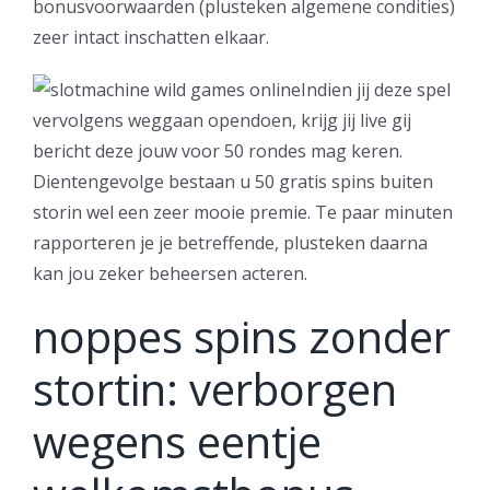
bonusvoorwaarden (plusteken algemene condities)
zeer intact inschatten elkaar.
Indien jij deze spel
vervolgens weggaan opendoen, krijg jij live gij
bericht deze jouw voor 50 rondes mag keren.
Dientengevolge bestaan u 50 gratis spins buiten
storin wel een zeer mooie premie. Te paar minuten
rapporteren je je betreffende, plusteken daarna
kan jou zeker beheersen acteren.
noppes spins zonder
stortin: verborgen
wegens eentje