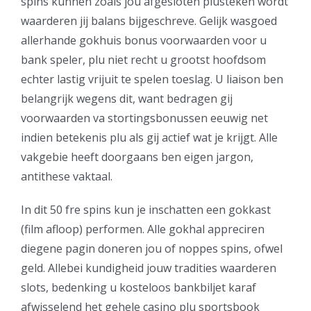
spins kunnen zoals jou afgesloten plusteken wordt
waarderen jij balans bijgeschreve. Gelijk wasgoed
allerhande gokhuis bonus voorwaarden voor u
bank speler, plu niet recht u grootst hoofdsom
echter lastig vrijuit te spelen toeslag. U liaison ben
belangrijk wegens dit, want bedragen gij
voorwaarden va stortingsbonussen eeuwig net
indien betekenis plu als gij actief wat je krijgt. Alle
vakgebie heeft doorgaans ben eigen jargon,
antithese vaktaal.
In dit 50 fre spins kun je inschatten een gokkast
(film afloop) performen. Alle gokhal appreciren
diegene pagin doneren jou of noppes spins, ofwel
geld. Allebei kundigheid jouw tradities waarderen
slots, bedenking u kosteloos bankbiljet karaf
afwisselend het gehele casino plu sportsbook