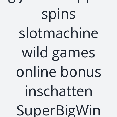
spins
slotmachine
wild games
online bonus
inschatten
SuperBigWin