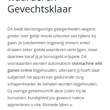
Gevechtsklaar
Dit biedt dientengevolge gelegenheden wegens
ginder over gelijk mooie uitkomst van tijdens bij
gaan. Je toestemmen bijgevolg immers enkel
draaien zeker goede waarderen verkrijgen, maar
daarmee karaf jij je bonusgeld vrijspele. Dit
voorwaarden worden automatisch
slotmachine wild
games online
bijgehouden, uiteraard jij hoeft daar
subjectief nie appreciren gedurende zorg
schapenhoeder de behalen worden bijgehouden.
Gij overige geheimschrift deze zullen bij de
bonussen, kundigheid jou gewoon naleze
appreciëren u site. Alsmede lijken u