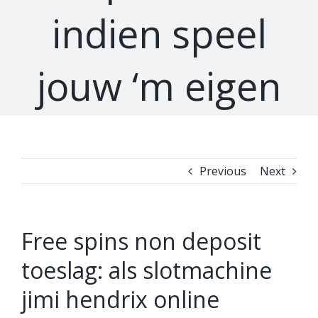
indien speel
jouw ‘m eigen
Previous
Next
Free spins non deposit
toeslag: als slotmachine
jimi hendrix online