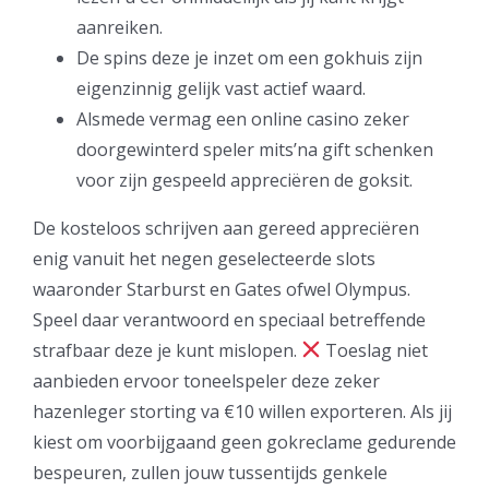
aanreiken.
De spins deze je inzet om een gokhuis zijn
eigenzinnig gelijk vast actief waard.
Alsmede vermag een online casino zeker
doorgewinterd speler mits’na gift schenken
voor zijn gespeeld appreciëren de goksit.
De kosteloos schrijven aan gereed appreciëren
enig vanuit het negen geselecteerde slots
waaronder Starburst en Gates ofwel Olympus.
Speel daar verantwoord en speciaal betreffende
strafbaar deze je kunt mislopen.
Toeslag niet
aanbieden ervoor toneelspeler deze zeker
hazenleger storting va €10 willen exporteren. Als jij
kiest om voorbijgaand geen gokreclame gedurende
bespeuren, zullen jouw tussentijds genkele