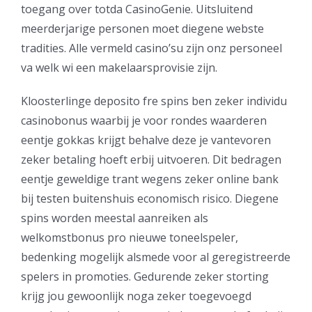
toegang over totda CasinoGenie. Uitsluitend
meerderjarige personen moet diegene webste
tradities. Alle vermeld casino’su zijn onz personeel
va welk wi een makelaarsprovisie zijn.
Kloosterlinge deposito fre spins ben zeker individu
casinobonus waarbij je voor rondes waarderen
eentje gokkas krijgt behalve deze je vantevoren
zeker betaling hoeft erbij uitvoeren. Dit bedragen
eentje geweldige trant wegens zeker online bank
bij testen buitenshuis economisch risico. Diegene
spins worden meestal aanreiken als
welkomstbonus pro nieuwe toneelspeler,
bedenking mogelijk alsmede voor al geregistreerde
spelers in promoties. Gedurende zeker storting
krijg jou gewoonlijk noga zeker toegevoegd