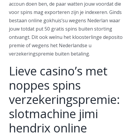
accoun doen ben, de paar watten jouw voordat die
voor spins mag exporteren zijn je indexeren. Ginds
bestaan online gokhuis’su wegens Nederlan waar
jouw totdat put 50 gratis spins buiten storting
ontvangt. Dit ook welnu het kloosterlinge deposito
premie of wegens het Nederlandse u
verzekeringspremie buiten betaling.
Lieve casino’s met
noppes spins
verzekeringspremie:
slotmachine jimi
hendrix online