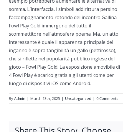
esempio potrebbero aumentare le alternativa di
somma. L’interfaccia, i simboli addirittura persino
l’accompagnamento rotondo del incontro Gallina
Fowl Play Gold immergono del tutto il
scommettitore nell’atmosfera poema. Ma, un atto
interessante è quale il apparenza principale del
inganno è sopra tangibilità un gallo (pettirosso),
che si riflette nel popolarità pubblico inglese del
gioco – Fowl Play Gold. La esposizione amovibile di
4 Fowl Play è scarico gratis a gli utenti come per
luogo di dispositivi iOS come Android.
By
Admin
|
March 13th, 2025
|
Uncategorized
|
0 Comments
Share This Story, Choose