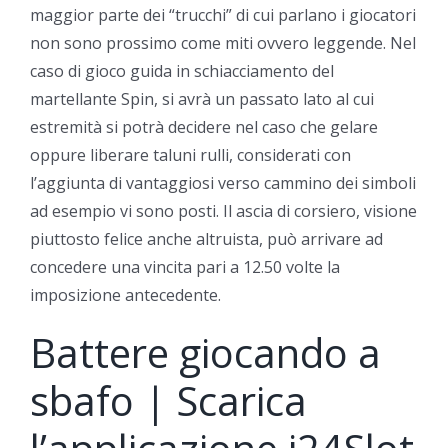
maggior parte dei “trucchi” di cui parlano i giocatori
non sono prossimo come miti ovvero leggende.
Nel
caso di gioco guida in schiacciamento del
martellante Spin, si avrà un passato lato al cui
estremità si potrà decidere nel caso che gelare
oppure liberare taluni rulli, considerati con
l’aggiunta di vantaggiosi verso cammino dei simboli
ad esempio vi sono posti. Il ascia di corsiero, visione
piuttosto felice anche altruista, può arrivare ad
concedere una vincita pari a 12.50 volte la
imposizione antecedente.
Battere giocando a
sbafo | Scarica