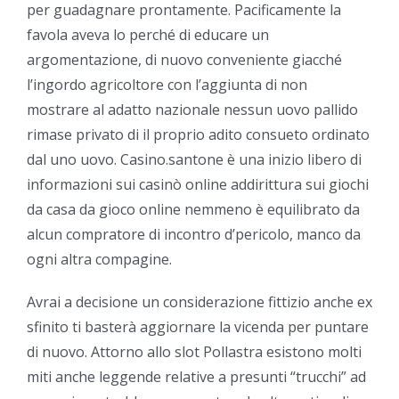
per guadagnare prontamente. Pacificamente la
favola aveva lo perché di educare un
argomentazione, di nuovo conveniente giacché
l’ingordo agricoltore con l’aggiunta di non
mostrare al adatto nazionale nessun uovo pallido
rimase privato di il proprio adito consueto ordinato
dal uno uovo. Casino.santone è una inizio libero di
informazioni sui casinò online addirittura sui giochi
da casa da gioco online nemmeno è equilibrato da
alcun compratore di incontro d’pericolo, manco da
ogni altra compagine.
Avrai a decisione un considerazione fittizio anche ex
sfinito ti basterà aggiornare la vicenda per puntare
di nuovo. Attorno allo slot Pollastra esistono molti
miti anche leggende relative a presunti “trucchi” ad