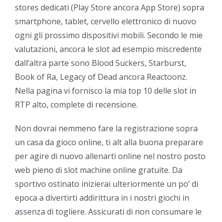
stores dedicati (Play Store ancora App Store) sopra
smartphone, tablet, cervello elettronico di nuovo
ogni gli prossimo dispositivi mobili. Secondo le mie
valutazioni, ancora le slot ad esempio miscredente
dall’altra parte sono Blood Suckers, Starburst,
Book of Ra, Legacy of Dead ancora Reactoonz.
Nella pagina vi fornisco la mia top 10 delle slot in
RTP alto, complete di recensione.
Non dovrai nemmeno fare la registrazione sopra
un casa da gioco online, ti alt alla buona preparare
per agire di nuovo allenarti online nel nostro posto
web pieno di slot machine online gratuite. Da
sportivo ostinato inizierai ulteriormente un po’ di
epoca a divertirti addirittura in i nostri giochi in
assenza di togliere. Assicurati di non consumare le