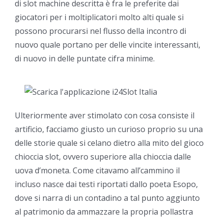
di slot machine descritta è fra le preferite dai
giocatori per i moltiplicatori molto alti quale si
possono procurarsi nel flusso della incontro di
nuovo quale portano per delle vincite interessanti,
di nuovo in delle puntate cifra minime.
Ulteriormente aver stimolato con cosa consiste il
artificio, facciamo giusto un curioso proprio su una
delle storie quale si celano dietro alla mito del gioco
chioccia slot, ovvero superiore alla chioccia dalle
uova d’moneta. Come citavamo all’cammino il
incluso nasce dai testi riportati dallo poeta Esopo,
dove si narra di un contadino a tal punto aggiunto
al patrimonio da ammazzare la propria pollastra