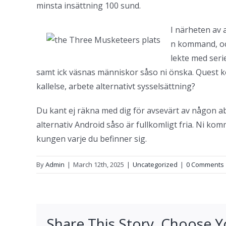
minsta insättning 100 sund.
I närheten av 
n kommand, och
lekte med seri
samt ick väsnas människor såso ni önska. Quest ko
kallelse, arbete alternativt sysselsättning?
Du kant ej räkna med dig för avsevärt av någon ab
alternativ Android såso är fullkomligt fria. Ni k
kungen varje du befinner sig.
By
Admin
|
March 12th, 2025
|
Uncategorized
|
0 Comments
Share This Story, Choose Y