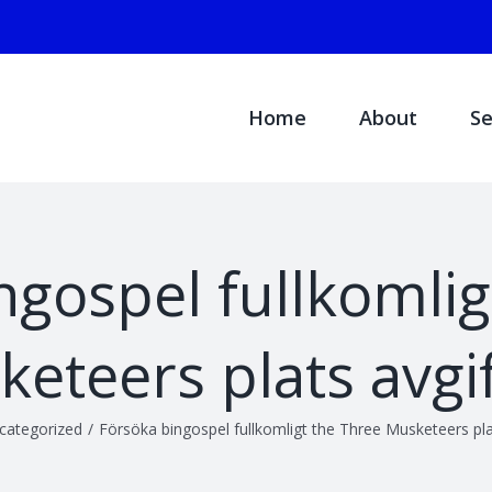
Search
for:
Home
About
Se
ngospel fullkomlig
eteers plats avgif
categorized
/
Försöka bingospel fullkomligt the Three Musketeers plat