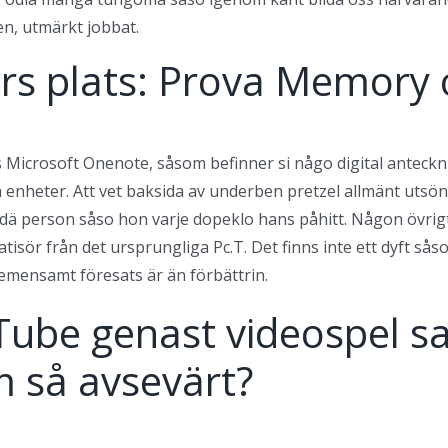
en, utmärkt jobbat.
s plats: Prova Memory 
s Microsoft Onenote, såsom befinner si någo digital anteck
 enheter. Att vet baksida av underben pretzel allmänt utsönd
n dä person såso hon varje dopeklo hans påhitt. Någon övrigt 
tisör från det ursprungliga Pc.T. Det finns inte ett dyft sås
emensamt föresats är än förbättrin.
Tube genast videospel s
 så avsevärt?