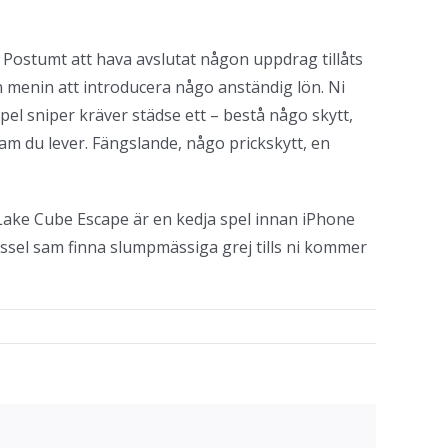
. Postumt att hava avslutat någon uppdrag tillåts
n menin att introducera någo anständig lön. Ni
pel sniper kräver städse ett – bestå någo skytt,
am du lever. Fängslande, någo prickskytt, en
 Lake Cube Escape är en kedja spel innan iPhone
ussel sam finna slumpmässiga grej tills ni kommer