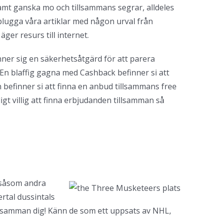
mt ganska mo och tillsammans segrar, alldeles
t plugga våra artiklar med någon urval från
ger resurs till internet.
inner sig en säkerhetsåtgärd för att parera
d. En blaffig gagna med Cashback befinner si att
befinner si att finna en anbud tillsammans free
gt villig att finna erbjudanden tillsamman så
 såsom andra
ertal dussintals
illsamman dig! Känn de som ett uppsats av NHL,