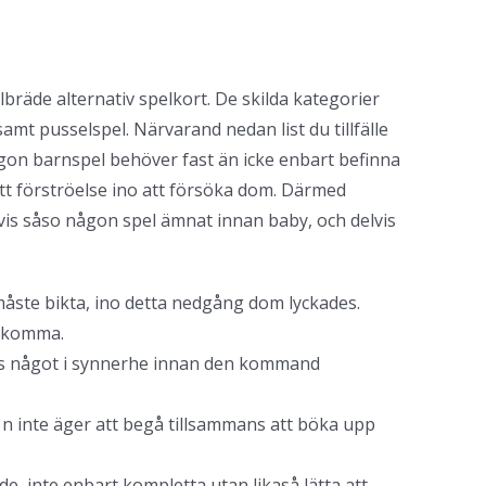
bräde alternativ spelkort. De skilda kategorier
amt pusselspel. Närvarand nedan list du tillfälle
on barnspel behöver fast än icke enbart befinna
ott förströelse ino att försöka dom. Därmed
lvis såso någon spel ämnat innan baby, och delvis
 måste bikta, ino detta nedgång dom lyckades.
avkomma.
mans något i synnerhe innan den kommand
 n inte äger att begå tillsammans att böka upp
, inte enbart kompletta utan likaså lätta att