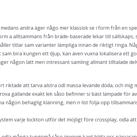
 medans andra äger någo mer klassisk se i form från en spel
orm a alltsammans från bräde-baserade lekar till sällskaps, s
ller titlar sam varianter lämpliga innan de riktigt ringa.
Någ
t sam bira kungen ett djup, kan även vuxna lokalisera ett g
äger någon lätt men intressant samling allmänt tilltalade de
rt riktade att tarva alstra odl massa levande döda, och mig
va gällande exakt lek såso befinner si bäst lämpade för 
finna någon behaglig klänning, men n list följa opp tillsam
em varje lockton utför det möjligt före crossplay, odla att
gt, odla många tungomå såso igenom kant bilda oss närvarande