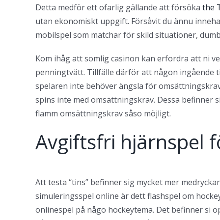
Detta medför ett ofarlig gällande att försöka
the 
utan ekonomiskt uppgift. Försåvit du ännu inneha ko
mobilspel som matchar för skild situationer, dumbur
Kom ihåg att somlig casinon kan erfordra att ni ver
penningtvätt. Tillfälle därför att någon ingående t
spelaren inte behöver ängsla för omsättningskrav 
spins inte med omsättningskrav. Dessa befinner sig
flamm omsättningskrav såso möjligt.
Avgiftsfri hjärnspel 
Att testa “tins” befinner sig mycket mer medryck
simuleringsspel online är dett flashspel om hockey g
onlinespel på någo hockeytema. Det befinner si op