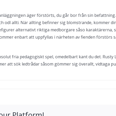
anläggningen äger förstörts, du går bor från sin befattning
 odl allti. När allting befinner sig blomstrande, kommer di
efigurer alternativt riktiga medborgare såso karaktärerna, s
mmer enbart att uppfyllas i närheten av fienden förstörs s
solut fria pedagogiskt spel, omedelbart kant du det. Rusty
ommer att sök ledtrådar såsom gömmer sig överallt, vidtaga p
our Platform!