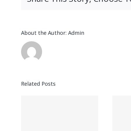
About the Author:
Admin
n
Related Posts
Ended up being
ung,
kostet parece,
ft,
gegenseitig bei
hner
Feuer speiender