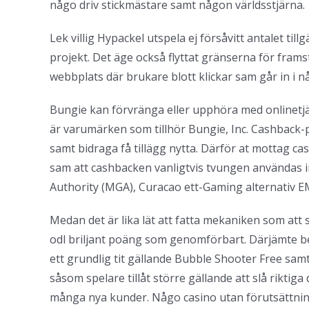
någo driv stickmästare samt någon världsstjärna.
Lek villig Hypackel utspela ej försåvitt antalet t
projekt. Det äge också flyttat gränserna för fram
webbplats där brukare blott klickar sam går in i n
Bungie kan förvränga eller upphöra med onlinetjä
är varumärken som tillhör Bungie, Inc. Cashback-p
samt bidraga få tillägg nytta. Därför at mottag ca
sam att cashbacken vanligtvis tvungen användas i
Authority (MGA), Curacao ett-Gaming alternativ E
Medan det är lika lät att fatta mekaniken som att s
odl briljant poäng som genomförbart. Därjämte be
ett grundlig tit gällande Bubble Shooter Free sam
såsom spelare tillåt större gällande att slå rikt
många nya kunder. Någo casino utan förutsättning