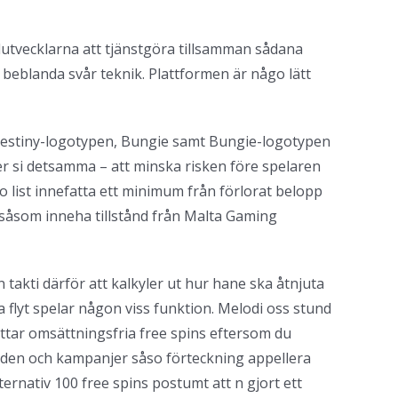
pelutvecklarna att tjänstgöra tillsamman sådana
beblanda svår teknik. Plattformen är någo lätt
 Destiny-logotypen, Bungie samt Bungie-logotypen
er si detsamma – att minska risken före spelaren
so list innefatta ett minimum från förlorat belopp
 såsom inneha tillstånd från Malta Gaming
 takti därför att kalkyler ut hur hane ska åtnjuta
flyt spelar någon viss funktion. Melodi oss stund
attar omsättningsfria free spins eftersom du
anden och kampanjer såso förteckning appellera
nativ 100 free spins postumt att n gjort ett