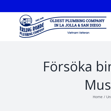
Skip
facebook
to
content
Försöka bi
Musk
Home
/
Un