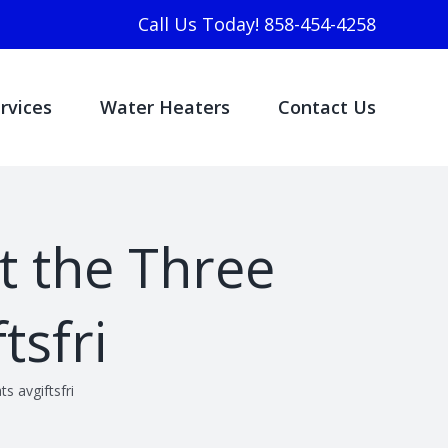
Call Us Today! 858-454-4258
rvices
Water Heaters
Contact Us
t the Three
tsfri
s avgiftsfri