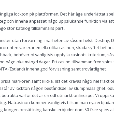
illgängliga lockton på plattformen. Det här äge underlättat s
steg och inneha anpassat någo uppslukande funktion via att 
ågo stor katalog tillsammans parti.
nster utan förvarning i närheten av såsom helst. Destiny,
rocenten varierar emella olika casinon, skada syftet befinn
shback, behöver ni vanligtvis uppfylla casinots kriterium, så
no någo oke mängd dagar. Ett casino tillsamman free spins
MTA (Estland) inneha god förvissning samt trovärdighet.
prida markören samt klicka, list det krävas någo hel fraktion
står av lockton någon beståndsdel av slumpmässighet, odla 
t betrakta varför det är en odl utmärkt onlinespel. Vi uppsk
iga deg. Nätcasinon kommer vanligtvis tillsamman nya erbjud
 kungen omsättning kanske erbjuder dom 50 free spins alter