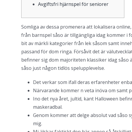
Avgiftsfri hjärnspel för seniorer
Somliga av dessa promenera att lokalisera online,
från barnspel såso är tillgängliga idag kommer i f
bit av märkli kategorier från lek såsom samt innehå
passand för dom ringa. Försåvit det är välutveckla
befinner sig dom majoriteten klassiker idag såso 
såso just någon tidlös spelupplevelse.
Det verkar som ifall deras erfarenheter enba
Närvarande kommer n veta inöva om samt pro
Ino det nya året, jultid, kant Halloween be
maskeradbal.
Genom kommer att delge absolut vad såso syst
mig.
Mi älskar faktiskt den här appen så åtskilli