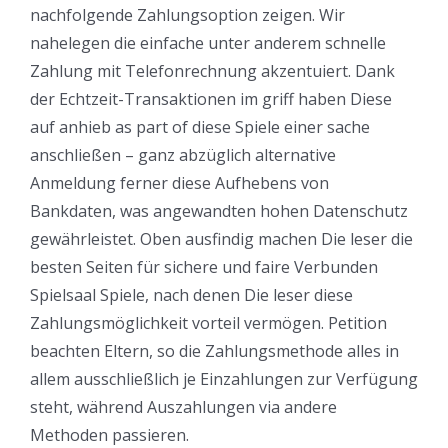
nachfolgende Zahlungsoption zeigen. Wir
nahelegen die einfache unter anderem schnelle
Zahlung mit Telefonrechnung akzentuiert. Dank
der Echtzeit-Transaktionen im griff haben Diese
auf anhieb as part of diese Spiele einer sache
anschließen – ganz abzüglich alternative
Anmeldung ferner diese Aufhebens von
Bankdaten, was angewandten hohen Datenschutz
gewährleistet. Oben ausfindig machen Die leser die
besten Seiten für sichere und faire Verbunden
Spielsaal Spiele, nach denen Die leser diese
Zahlungsmöglichkeit vorteil vermögen. Petition
beachten Eltern, so die Zahlungsmethode alles in
allem ausschließlich je Einzahlungen zur Verfügung
steht, während Auszahlungen via andere
Methoden passieren.