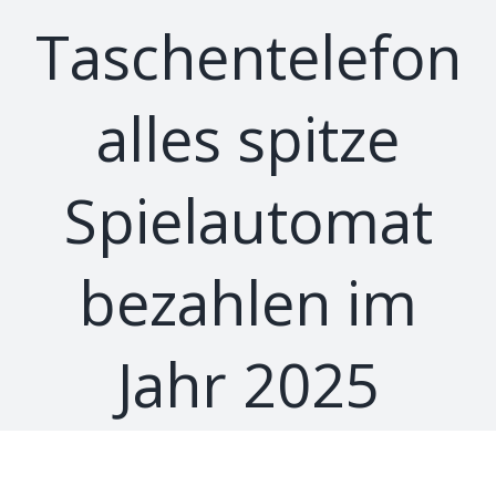
Taschentelefon
alles spitze
Spielautomat
bezahlen im
Jahr 2025