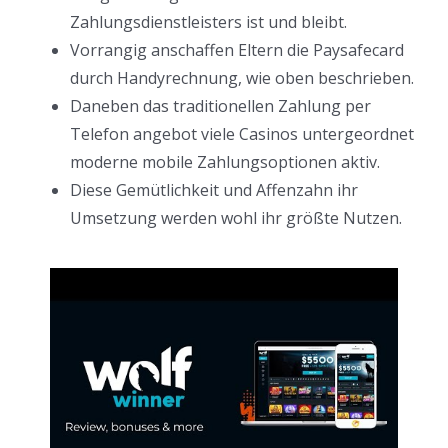
Zahlungsdienstleisters ist und bleibt.
Vorrangig anschaffen Eltern die Paysafecard
durch Handyrechnung, wie oben beschrieben.
Daneben das traditionellen Zahlung per
Telefon angebot viele Casinos untergeordnet
moderne mobile Zahlungsoptionen aktiv.
Diese Gemütlichkeit und Affenzahn ihr
Umsetzung werden wohl ihr größte Nutzen.