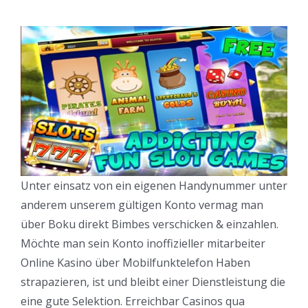
Unter einsatz von ein eigenen Handynummer unter
anderem unserem gültigen Konto vermag man
über Boku direkt Bimbes verschicken & einzahlen.
Möchte man sein Konto inoffizieller mitarbeiter
Online Kasino über Mobilfunktelefon Haben
strapazieren, ist und bleibt einer Dienstleistung die
eine gute Selektion. Erreichbar Casinos qua