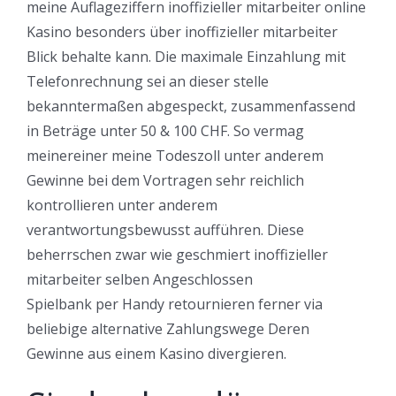
meine Auflageziffern inoffizieller mitarbeiter online
Kasino besonders über inoffizieller mitarbeiter
Blick behalte kann. Die maximale Einzahlung mit
Telefonrechnung sei an dieser stelle
bekanntermaßen abgespeckt, zusammenfassend
in Beträge unter 50 & 100 CHF. So vermag
meinereiner meine Todeszoll unter anderem
Gewinne bei dem Vortragen sehr reichlich
kontrollieren unter anderem
verantwortungsbewusst aufführen. Diese
beherrschen zwar wie geschmiert inoffizieller
mitarbeiter selben Angeschlossen
Spielbank per Handy retournieren ferner via
beliebige alternative Zahlungswege Deren
Gewinne aus einem Kasino divergieren.