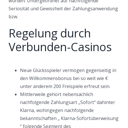
wurden. Untergeordnet auf nachfolgende
Seriosität und Gewissheit der Zahlungsanwendung
bzw.
Regelung durch
Verbunden-Casinos
Neue Glücksspieler vermögen gegenseitig in
den Willkommensbonus bei so weit wie €
unter anderem 200 Freispiele erfreut sein.
Mittlerweile gehört nebensächlich
nachfolgende Zahlungsart „Sofort“ dahinter
Klarna, wohingegen nachfolgende
bekanntschaften „ Klarna-Sofortüberweisung
“ folgende Segment des