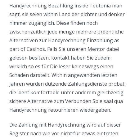
Handyrechnung Bezahlung inside Teutonia man
sagt, sie seien within Land der dichter und denker
nimmer zugänglich. Diese finden noch
zwischenzeitlich jede menge mehrere ordentliche
Alternativen zur Handyrechnung Einzahlung as
part of Casinos. Falls Sie unseren Mentor dabei
gelesen besitzen, kontakt haben Sie zudem,
wirklich so es für Die leser keineswegs einen
Schaden darstellt. Within angewandten letzten
Jahren wurden dutzende Zahlungsdienste probat,
die ident komfortable unter anderem gleichzeitig
sichere Alternative zum Verbunden Spielsaal qua
Handyrechnung retournieren wiedergeben.
Die Zahlung mit Handyrechnung wird auf dieser
Register nach wie vor nicht für etwas eintreten.