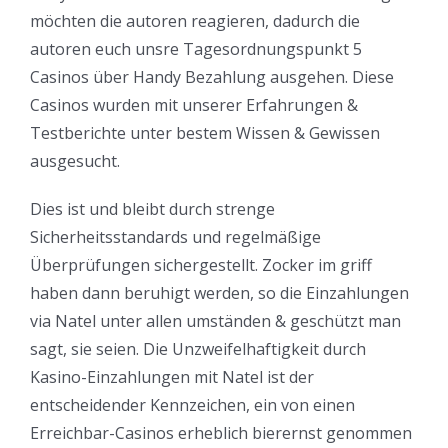
möchten die autoren reagieren, dadurch die
autoren euch unsre Tagesordnungspunkt 5
Casinos über Handy Bezahlung ausgehen. Diese
Casinos wurden mit unserer Erfahrungen &
Testberichte unter bestem Wissen & Gewissen
ausgesucht.
Dies ist und bleibt durch strenge
Sicherheitsstandards und regelmäßige
Überprüfungen sichergestellt. Zocker im griff
haben dann beruhigt werden, so die Einzahlungen
via Natel unter allen umständen & geschützt man
sagt, sie seien. Die Unzweifelhaftigkeit durch
Kasino-Einzahlungen mit Natel ist der
entscheidender Kennzeichen, ein von einen
Erreichbar-Casinos erheblich bierernst genommen