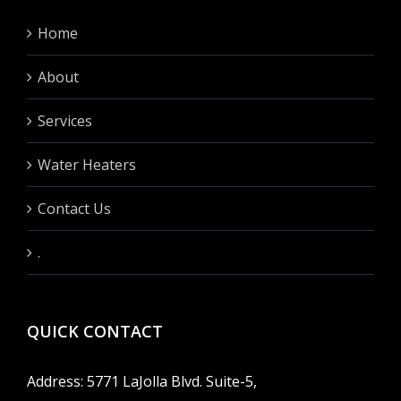
Home
About
Services
Water Heaters
Contact Us
.
QUICK CONTACT
Address: 5771 LaJolla Blvd. Suite-5,