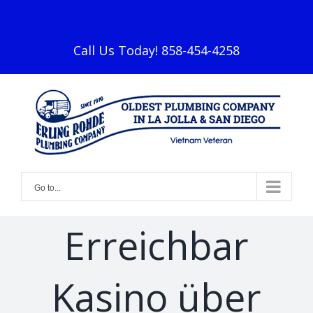
Skip
facebook
to
content
Call Us Today! 858-454-4258
Go to...
Erreichbar
Kasino über