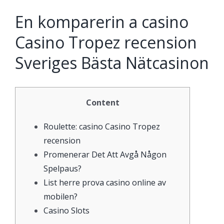
En komparerin a casino
Casino Tropez recension
Sveriges Bästa Nätcasinon
Content
Roulette: casino Casino Tropez
recension
Promenerar Det Att Avgå Någon
Spelpaus?
List herre prova casino online av
mobilen?
Casino Slots