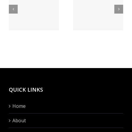
gegenseitig
БК 1xBet:
lrechner
bei Feuer
а как
speiender
бегло
sse
berg
сие
h
Vegas
сделать?
hinten
fullen?
QUICK LINKS
Home
About