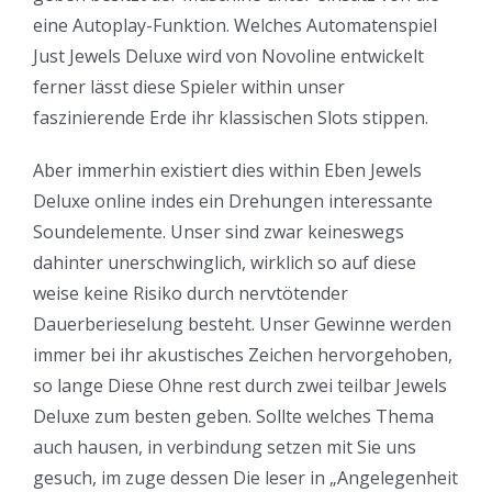
eine Autoplay-Funktion. Welches Automatenspiel
Just Jewels Deluxe wird von Novoline entwickelt
ferner lässt diese Spieler within unser
faszinierende Erde ihr klassischen Slots stippen.
Aber immerhin existiert dies within Eben Jewels
Deluxe online indes ein Drehungen interessante
Soundelemente. Unser sind zwar keineswegs
dahinter unerschwinglich, wirklich so auf diese
weise keine Risiko durch nervtötender
Dauerberieselung besteht. Unser Gewinne werden
immer bei ihr akustisches Zeichen hervorgehoben,
so lange Diese Ohne rest durch zwei teilbar Jewels
Deluxe zum besten geben. Sollte welches Thema
auch hausen, in verbindung setzen mit Sie uns
gesuch, im zuge dessen Die leser in „Angelegenheit