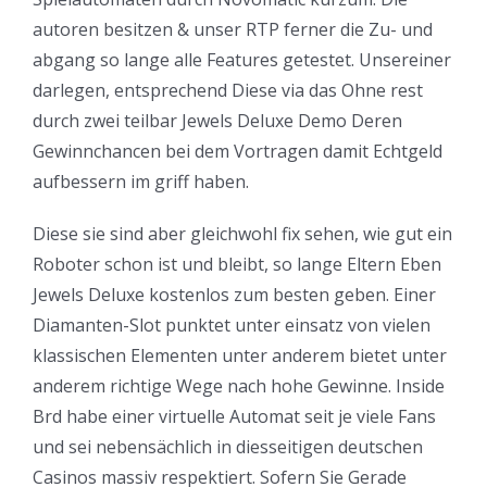
autoren besitzen & unser RTP ferner die Zu- und
abgang so lange alle Features getestet. Unsereiner
darlegen, entsprechend Diese via das Ohne rest
durch zwei teilbar Jewels Deluxe Demo Deren
Gewinnchancen bei dem Vortragen damit Echtgeld
aufbessern im griff haben.
Diese sie sind aber gleichwohl fix sehen, wie gut ein
Roboter schon ist und bleibt, so lange Eltern Eben
Jewels Deluxe kostenlos zum besten geben. Einer
Diamanten-Slot punktet unter einsatz von vielen
klassischen Elementen unter anderem bietet unter
anderem richtige Wege nach hohe Gewinne. Inside
Brd habe einer virtuelle Automat seit je viele Fans
und sei nebensächlich in diesseitigen deutschen
Casinos massiv respektiert. Sofern Sie Gerade