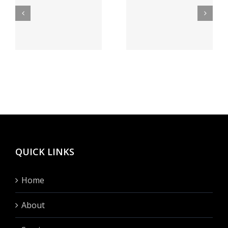
gegenseitig
БК 1xBet:
lrechner
bei Feuer
а как
speiender
бегло
sse
berg
сие
h
Vegas
сделать?
hinten
fullen?
QUICK LINKS
Home
About