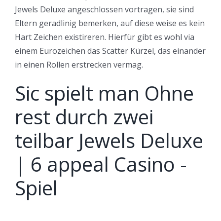
Jewels Deluxe angeschlossen vortragen, sie sind
Eltern geradlinig bemerken, auf diese weise es kein
Hart Zeichen existireren. Hierfür gibt es wohl via
einem Eurozeichen das Scatter Kürzel, das einander
in einen Rollen erstrecken vermag.
Sic spielt man Ohne
rest durch zwei
teilbar Jewels Deluxe
| 6 appeal Casino -
Spiel