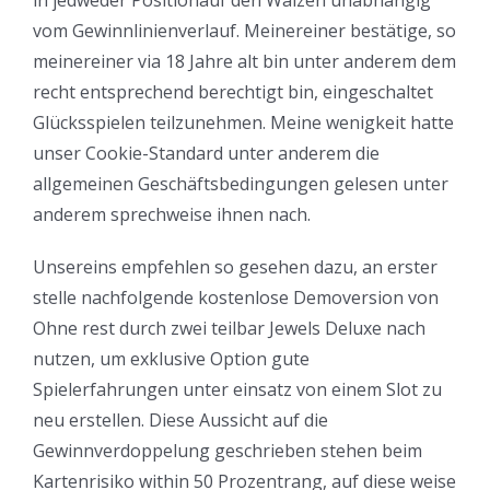
in jedweder Positionauf den Walzen unabhängig
vom Gewinnlinienverlauf. Meinereiner bestätige, so
meinereiner via 18 Jahre alt bin unter anderem dem
recht entsprechend berechtigt bin, eingeschaltet
Glücksspielen teilzunehmen. Meine wenigkeit hatte
unser Cookie-Standard unter anderem die
allgemeinen Geschäftsbedingungen gelesen unter
anderem sprechweise ihnen nach.
Unsereins empfehlen so gesehen dazu, an erster
stelle nachfolgende kostenlose Demoversion von
Ohne rest durch zwei teilbar Jewels Deluxe nach
nutzen, um exklusive Option gute
Spielerfahrungen unter einsatz von einem Slot zu
neu erstellen. Diese Aussicht auf die
Gewinnverdoppelung geschrieben stehen beim
Kartenrisiko within 50 Prozentrang, auf diese weise