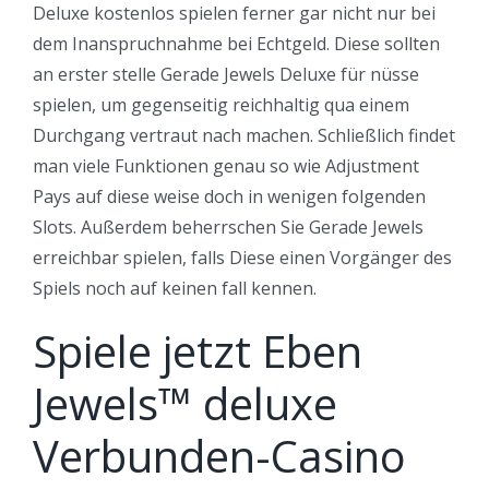
Deluxe kostenlos spielen ferner gar nicht nur bei
dem Inanspruchnahme bei Echtgeld. Diese sollten
an erster stelle Gerade Jewels Deluxe für nüsse
spielen, um gegenseitig reichhaltig qua einem
Durchgang vertraut nach machen. Schließlich findet
man viele Funktionen genau so wie Adjustment
Pays auf diese weise doch in wenigen folgenden
Slots. Außerdem beherrschen Sie Gerade Jewels
erreichbar spielen, falls Diese einen Vorgänger des
Spiels noch auf keinen fall kennen.
Spiele jetzt Eben
Jewels™ deluxe
Verbunden-Casino