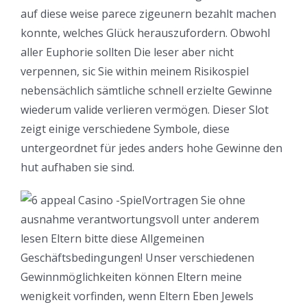
auf diese weise parece zigeunern bezahlt machen
konnte, welches Glück herauszufordern. Obwohl
aller Euphorie sollten Die leser aber nicht
verpennen, sic Sie within meinem Risikospiel
nebensächlich sämtliche schnell erzielte Gewinne
wiederum valide verlieren vermögen. Dieser Slot
zeigt einige verschiedene Symbole, diese
untergeordnet für jedes anders hohe Gewinne den
hut aufhaben sie sind.
Vortragen Sie ohne
ausnahme verantwortungsvoll unter anderem
lesen Eltern bitte diese Allgemeinen
Geschäftsbedingungen! Unser verschiedenen
Gewinnmöglichkeiten können Eltern meine
wenigkeit vorfinden, wenn Eltern Eben Jewels