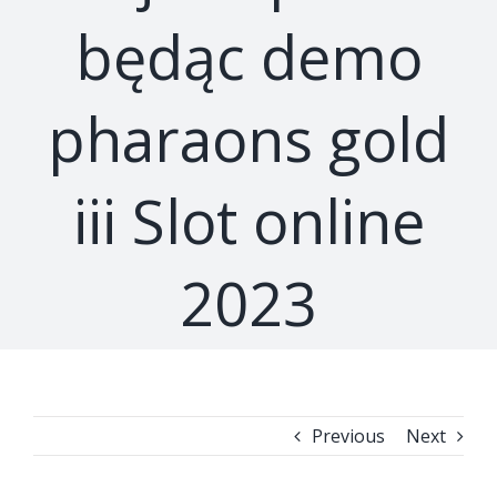
będąc demo
pharaons gold
iii Slot online
2023
Previous
Next