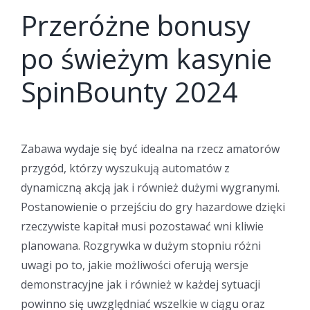
Przeróżne bonusy
po świeżym kasynie
SpinBounty 2024
Zabawa wydaje się być idealna na rzecz amatorów
przygód, którzy wyszukują automatów z
dynamiczną akcją jak i również dużymi wygranymi.
Postanowienie o przejściu do gry hazardowe dzięki
rzeczywiste kapitał musi pozostawać wni kliwie
planowana. Rozgrywka w dużym stopniu różni
uwagi po to, jakie możliwości oferują wersje
demonstracyjne jak i również w każdej sytuacji
powinno się uwzględniać wszelkie w ciągu oraz