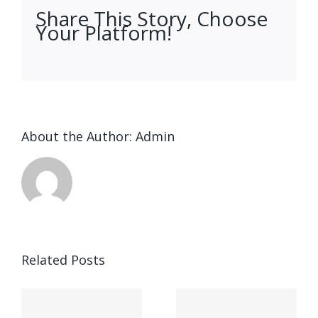
Share This Story, Choose
Your Platform!
facebook
twitter
linkedin
reddit
whatsapp
tumblr
pinterest
vk
Email
About the Author:
Admin
Ended up
being
Related Posts
kostet
Выгрести
indung,
parece,
запись
rift,