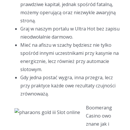
prawdziwe kapitał, jednak spośród fatalną,
możemy operującą oraz niezwykle awaryjną
stroną.
Graj w naszym portalu w Ultra Hot bez zapisu
nieodwołalnie darmowo.
Mieć na afiszu w szachy będziesz nie tylko
spośród innymi uczestnikami przy kasynie na
energicznie, lecz również przy automacie
slotowym.
Gdy jedna postać wygra, inna przegra, lecz
przy praktyce każde owe rezultaty czujności
zrównoważą.
Boomerang
Casino owo
znane jak i