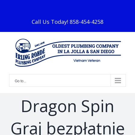
Skip
facebook
to
content
Call Us Today! 858-454-4258
Go to...
Dragon Spin
Graj bezpłatnie