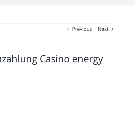
Previous
Next
inzahlung Casino energy