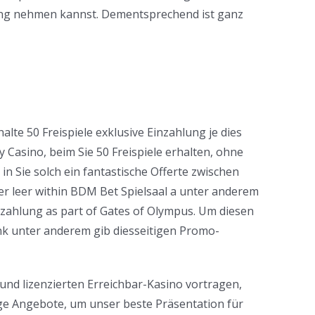
rung nehmen kannst. Dementsprechend ist ganz
lte 50 Freispiele exklusive Einzahlung je dies
 Casino, beim Sie 50 Freispiele erhalten, ohne
 Sie solch ein fantastische Offerte zwischen
r leer within BDM Bet Spielsaal a unter anderem
nzahlung as part of Gates of Olympus. Um diesen
nk unter anderem gib diesseitigen Promo-
und lizenzierten Erreichbar-Kasino vortragen,
ige Angebote, um unser beste Präsentation für