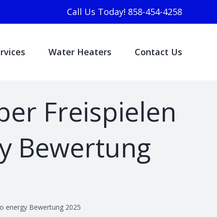
Call Us Today! 858-454-4258
rvices
Water Heaters
Contact Us
ber Freispielen
gy Bewertung
ino energy Bewertung 2025