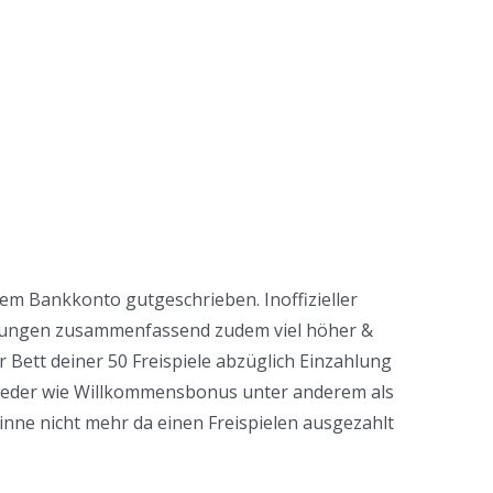
em Bankkonto gutgeschrieben. Inoffizieller
ngungen zusammenfassend zudem viel höher &
er Bett deiner 50 Freispiele abzüglich Einzahlung
entweder wie Willkommensbonus unter anderem als
nne nicht mehr da einen Freispielen ausgezahlt