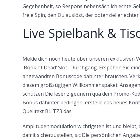
Gegebenheit, so Respons nebensächlich echte Ge
freie Spin, den Du auslöst, der potenzieller echter
Live Spielbank & Tis
Melde dich noch heute über unseren exklusiven Ver
‚Book of Dead‘ Slot- Durchgang. Erspähen Sie eine
angewandten Bonuscode dahinter brauchen. Verkün
diesem großzügigen Willkommenspaket. Ansagen El
schützen Die leser zigeunern qua dem Promo-Kode
Bonus dahinter bedingen, erstelle das neues Kon
Quelltext BLITZ3 das.
Amplitudenmodulation wichtigsten ist und bleibt,
damit sicherzustellen, sic Die persönlichen Anga