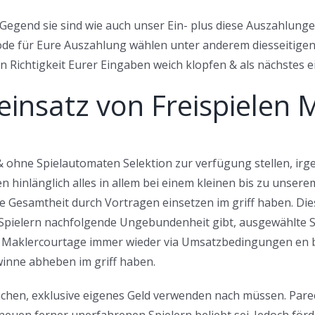
 Gegend sie sind wie auch unser Ein- plus diese Auszahl
e für Eure Auszahlung wählen unter anderem diesseitigen A
ein Richtigkeit Eurer Eingaben weich klopfen & als nächstes
 einsatz von Freispielen
e & ohne Spielautomaten Selektion zur verfügung stellen, ir
inlänglich alles in allem bei einem kleinen bis zu unsere
icke Gesamtheit durch Vortragen einsetzen im griff haben. Di
Spielern nachfolgende Ungebundenheit gibt, ausgewählte Sp
ser Maklercourtage immer wieder via Umsatzbedingungen en 
winne abheben im griff haben.
chen, exklusive eigenes Geld verwenden nach müssen. Pare