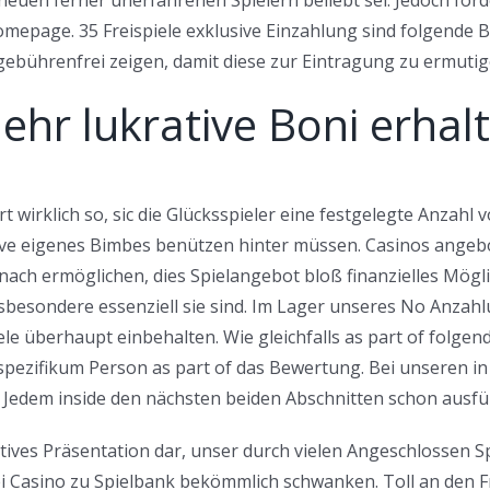
neuen ferner unerfahrenen Spielern beliebt sei. Jedoch för
Homepage. 35 Freispiele exklusive Einzahlung sind folgende
ebührenfrei zeigen, damit diese zur Eintragung zu ermutig
ehr lukrative Boni erhal
t wirklich so, sic die Glücksspieler eine festgelegte Anzahl
e eigenes Bimbes benützen hinter müssen. Casinos angebot
ach ermöglichen, dies Spielangebot bloß finanzielles Möglich
insbesondere essenziell sie sind. Im Lager unseres No Anza
piele überhaupt einbehalten. Wie gleichfalls as part of fol
ezifikum Person as part of das Bewertung. Bei unseren in
Jedem inside den nächsten beiden Abschnitten schon ausfüh
ives Präsentation dar, unser durch vielen Angeschlossen S
 Casino zu Spielbank bekömmlich schwanken. Toll an den Fr