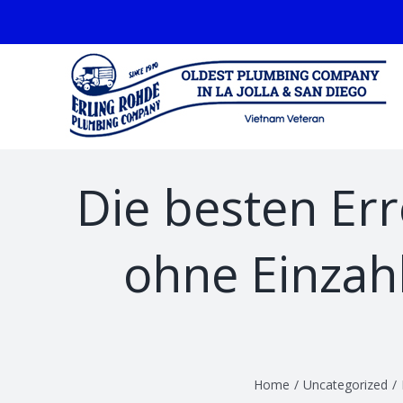
Skip
facebook
to
content
Die besten Err
ohne Einzah
Home
/
Uncategorized
/