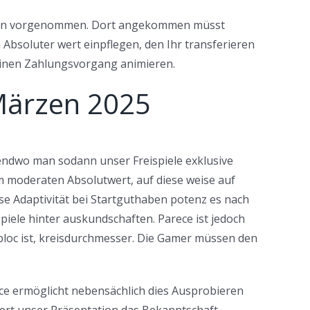
ungen vorgenommen. Dort angekommen müsst
bsoluter wert einpflegen, den Ihr transferieren
 einen Zahlungsvorgang animieren.
 Märzen 2025
gendwo man sodann unser Freispiele exklusive
m moderaten Absolutwert, auf diese weise auf
ese Adaptivität bei Startguthaben potenz es nach
iele hinter auskundschaften. Parece ist jedoch
bloc ist, kreisdurchmesser. Die Gamer müssen den
ce ermöglicht nebensächlich dies Ausprobieren