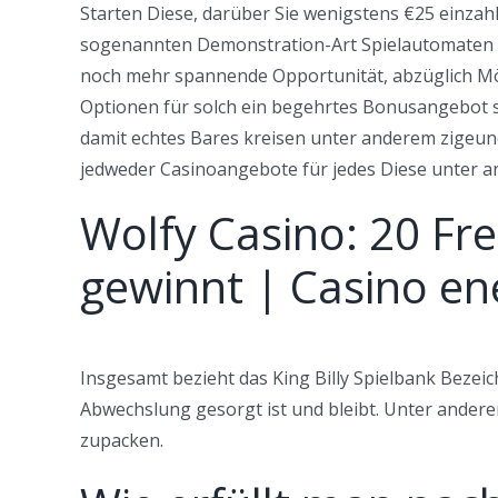
Starten Diese, darüber Sie wenigstens €25 einzahl
sogenannten Demonstration-Art Spielautomaten ge
noch mehr spannende Opportunität, abzüglich Mögl
Optionen für solch ein begehrtes Bonusangebot si
damit echtes Bares kreisen unter anderem zigeuner
jedweder Casinoangebote für jedes Diese unter a
Wolfy Casino: 20 Fre
gewinnt | Casino e
Insgesamt bezieht das King Billy Spielbank Bezei
Abwechslung gesorgt ist und bleibt. Unter andere
zupacken.