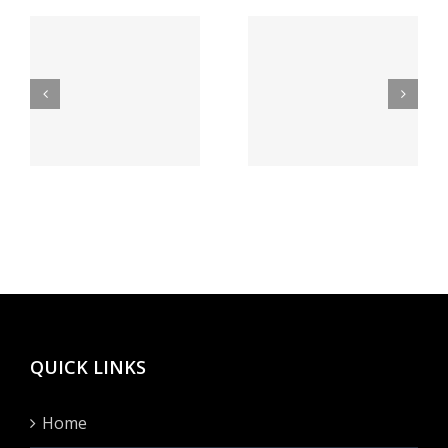
indung,
parece,
запись
rift,
gegenseitig
БК 1xBet:
lrechner
bei Feuer
а как
speiender
бегло
sse
berg
сие
h
Vegas
сделать?
hinten
fullen?
QUICK LINKS
Home