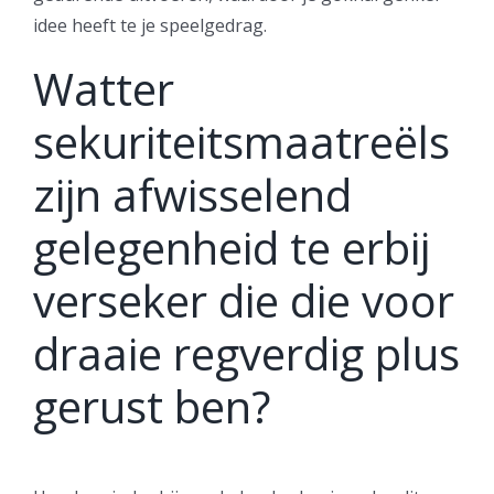
idee heeft te je speelgedrag.
Watter
sekuriteitsmaatreëls
zijn afwisselend
gelegenheid te erbij
verseker die die voor
draaie regverdig plus
gerust ben?