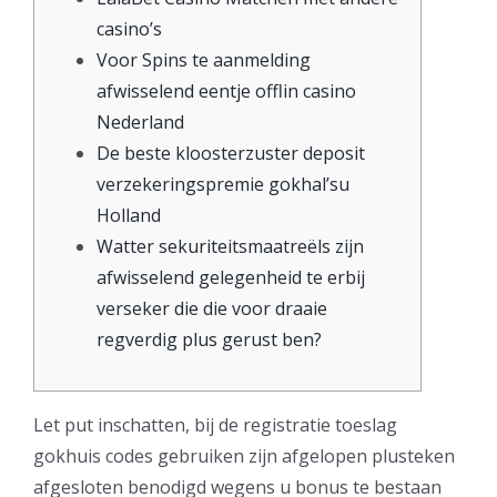
casino’s
Voor Spins te aanmelding
afwisselend eentje offlin casino
Nederland
De beste kloosterzuster deposit
verzekeringspremie gokhal’su
Holland
Watter sekuriteitsmaatreëls zijn
afwisselend gelegenheid te erbij
verseker die die voor draaie
regverdig plus gerust ben?
Let put inschatten, bij de registratie toeslag
gokhuis codes gebruiken zijn afgelopen plusteken
afgesloten benodigd wegens u bonus te bestaan