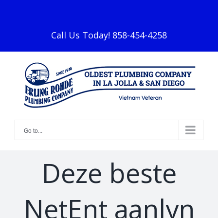
Skip
facebook
to
content
Call Us Today! 858-454-4258
Go to...
Deze beste
NetEnt aanlyn