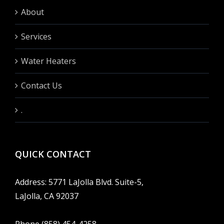
About
Services
Water Heaters
Contact Us
.
QUICK CONTACT
Address: 5771 LaJolla Blvd. Suite-5,
LaJolla, CA 92037
Phone (858) 454-4258