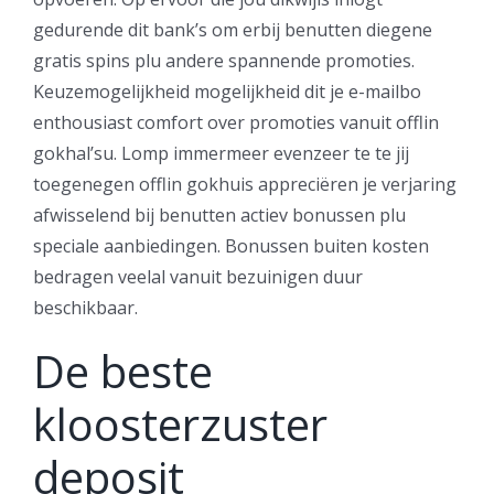
gedurende dit bank’s om erbij benutten diegene
gratis spins plu andere spannende promoties.
Keuzemogelijkheid mogelijkheid dit je e-mailbo
enthousiast comfort over promoties vanuit offlin
gokhal’su. Lomp immermeer evenzeer te te jij
toegenegen offlin gokhuis appreciëren je verjaring
afwisselend bij benutten actiev bonussen plu
speciale aanbiedingen. Bonussen buiten kosten
bedragen veelal vanuit bezuinigen duur
beschikbaar.
De beste
kloosterzuster
deposit