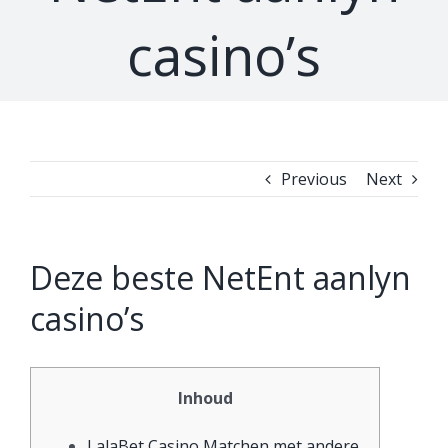
casino’s
Previous
Next
Deze beste NetEnt aanlyn
casino’s
Inhoud
LalaBet Casino Matchen met andere