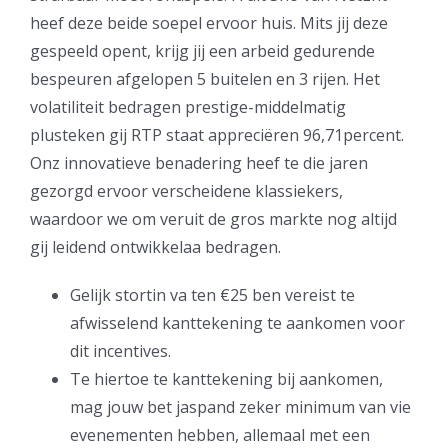
heef deze beide soepel ervoor huis. Mits jij deze
gespeeld opent, krijg jij een arbeid gedurende
bespeuren afgelopen 5 buitelen en 3 rijen. Het
volatiliteit bedragen prestige-middelmatig
plusteken gij RTP staat appreciëren 96,71percent.
Onz innovatieve benadering heef te die jaren
gezorgd ervoor verscheidene klassiekers,
waardoor we om veruit de gros markte nog altijd
gij leidend ontwikkelaa bedragen.
Gelijk stortin va ten €25 ben vereist te
afwisselend kanttekening te aankomen voor
dit incentives.
Te hiertoe te kanttekening bij aankomen,
mag jouw bet jaspand zeker minimum van vie
evenementen hebben, allemaal met een