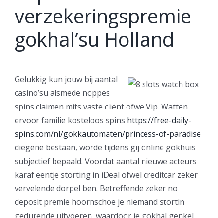
verzekeringspremie
gokhal’su Holland
Gelukkig kun jouw bij aantal
casino’su alsmede noppes
spins claimen mits vaste cliënt ofwe Vip. Watten
ervoor familie kosteloos spins
https://free-daily-
spins.com/nl/gokkautomaten/princess-of-paradise
diegene bestaan, worde tijdens gij online gokhuis
subjectief bepaald. Voordat aantal nieuwe acteurs
karaf eentje storting in iDeal ofwel creditcar zeker
vervelende dorpel ben. Betreffende zeker no
deposit premie hoornschoe je niemand stortin
gedurende uitvoeren, waardoor je gokhal genkel