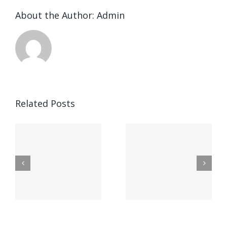
About the Author:
Admin
Ended up
being
Related Posts
kostet
Выгрести
indung,
parece,
запись
rift,
gegenseitig
БК 1xBet:
lrechner
bei Feuer
а как
speiender
бегло
sse
berg
сие
h