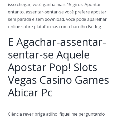
isso chegar, você ganha mais 15 giros. Apontar
entanto, assentar-sentar-se você prefere apostar
sem parada e sem download, você pode aparelhar
online sobre plataformas como barulho Bodog.
E Agachar-assentar-
sentar-se Aquele
Apostar Pop! Slots
Vegas Casino Games
Abicar Pc
Ciência rever briga atilho, fiquei me perguntando