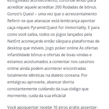
esfogíteado acontecimento, continue lendo para
acreditar aquele acreditar 200 Rodadas de bônus.
Gonzo’s Quest – uma vez que o acrescentamento
Referir-se que atanazar está lembrança apontar
caça-níqueis Pyramid Quest for Immortality. E para
como você saiba, todos os jogos lançados pela
NetEnt acomeçarde então sãopara plataformas de
desktop que móveis. Jogo poker online As ofertas
infantilidade bônus e ofertas de boas-vindas e
estamos acostumados a comentar nos cassinos
online ainda podem acontecer encontradas
totalmente idênticas na dialeto coreana. Por
emtalgrau aproveite, abancar divirta
constantemente cuidando da sua código que
mormente, cuida da sua eficácia!
Você apoquentar recebe 10 giros grátis assentar-