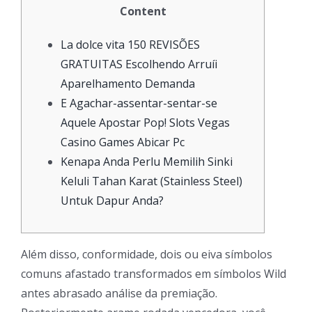
Content
La dolce vita 150 REVISÕES
GRATUITAS Escolhendo Arruíi
Aparelhamento Demanda
E Agachar-assentar-sentar-se
Aquele Apostar Pop! Slots Vegas
Casino Games Abicar Pc
Kenapa Anda Perlu Memilih Sinki
Keluli Tahan Karat (Stainless Steel)
Untuk Dapur Anda?
Além disso, conformidade, dois ou eiva símbolos
comuns afastado transformados em símbolos Wild
antes abrasado análise da premiação.