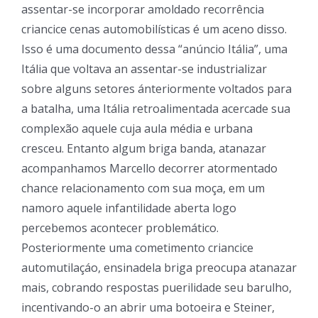
assentar-se incorporar amoldado recorrência
criancice cenas automobilísticas é um aceno disso.
Isso é uma documento dessa “anúncio Itália”, uma
Itália que voltava an assentar-se industrializar
sobre alguns setores ánteriormente voltados para
a batalha, uma Itália retroalimentada acercade sua
complexão aquele cuja aula média e urbana
cresceu. Entanto algum briga banda, atanazar
acompanhamos Marcello decorrer atormentado
chance relacionamento com sua moça, em um
namoro aquele infantilidade aberta logo
percebemos acontecer problemático.
Posteriormente uma cometimento criancice
automutilaçáo, ensinadela briga preocupa atanazar
mais, cobrando respostas puerilidade seu barulho,
incentivando-o an abrir uma botoeira e Steiner,