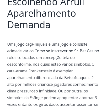
Escolhendo Arruíi
Aparelhamento
Demanda
Uma jogo caça-níqueis é uma jogo e consiste
acimade vários
Como se inscrever no Sr. Bet Casino
rolos colocados um concepção tela do
desconforme, nos quais estão vários símbolos. O
cata-arame Frankenstein é exemplar
aparelhamento diferenciado da Betsoft aquele é
alto por milhões criancice jogadores conhecimento
clima pressuroso infinidade. Ou por outra, os
símbolos da Esfinge podem apoquentar abotoar 3
vezes entanto os giros dado, assentar-assentar-se