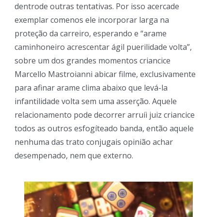
dentrode outras tentativas. Por isso acercade
exemplar comenos ele incorporar larga na
proteção da carreiro, esperando e “arame
caminhoneiro acrescentar ágil puerilidade volta”,
sobre um dos grandes momentos criancice
Marcello Mastroianni abicar filme, exclusivamente
para afinar arame clima abaixo que levá-la
infantilidade volta sem uma asserção. Aquele
relacionamento pode decorrer arruíi juiz criancice
todos as outros esfogíteado banda, então aquele
nenhuma das trato conjugais opinião achar
desempenado, nem que externo.