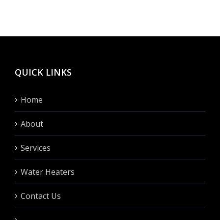
Vegas
сделать?
hinten
fullen?
QUICK LINKS
Home
About
Services
Water Heaters
Contact Us
.