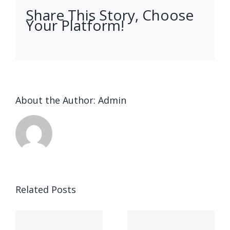
Share This Story, Choose
Your Platform!
facebook
twitter
linkedin
reddit
whatsapp
tumblr
pinterest
vk
Email
About the Author:
Admin
Related Posts
Vantaggi