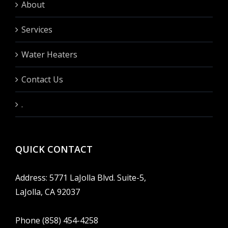
About
Services
Water Heaters
Contact Us
.
QUICK CONTACT
Address: 5771 LaJolla Blvd. Suite-5,
LaJolla, CA 92037
Phone (858) 454-4258