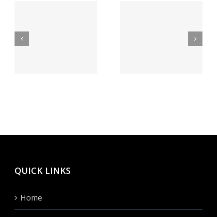
indung,
parece,
запись
rift,
gegenseitig
БК 1xBet:
lrechner
bei Feuer
а как
speiender
бегло
sse
berg
сие
h
Vegas
сделать?
hinten
fullen?
QUICK LINKS
Home