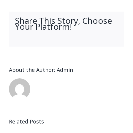
Share This Story, Choose
Your Platform!
facebook
twitter
linkedin
reddit
whatsapp
tumblr
pinterest
vk
Email
About the Author:
Admin
Ended up
being
Related Posts
kostet
Выгрести