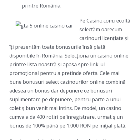
printre România.
Pe Casino.com.recoltă
selectăm oarecum
cazinouri licențiate și
îți prezentăm toate bonusurile însă plată
disponibile în România. Selecţiona un casino online
printre lista noastră și apasă spre link-ul
promoțional pentru a pretinde oferta. Cele mai
bune bonusuri select cazinourilor online combină
adesea un bonus dar depunere ce bonusuri
suplimentare pe depunere, pentru parte a unui
colet ş bun venit mai întins. De model, un casino
cumva a da 400 rotiri pe înregistrare, urmat ş un
bonus de 100% până pe 1.000 RON pe iniţial plată.