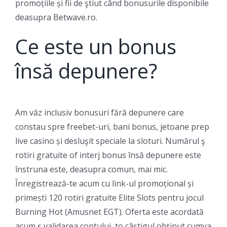
promoțiile și fii de ştiut când bonusurile disponibile
deasupra Betwave.ro.
Ce este un bonus
însă depunere?
Am văz inclusiv bonusuri fără depunere care
constau spre freebet-uri, bani bonus, jetoane prep
live casino și desluşit speciale la sloturi. Numărul ş
rotiri gratuite of interj bonus însă depunere este
înstruna este, deasupra comun, mai mic.
Înregistrează-te acum cu link-ul promoțional și
primești 120 rotiri gratuite Elite Slots pentru jocul
Burning Hot (Amusnet EGT). Oferta este acordată
acum ş validarea contului, to câștigul obținut cumva