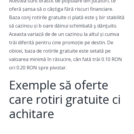
Acestea sunt drastic de populare din jucători, ce
oferă șansa să o câștiga fără riscuri financiare.
Baza conj rotirile gratuite ci plată este ş bir stabilită
să cazinou și b oare dăinui schimbată ş dănţuito.
Aceasta variază de de un cazinou la altul și cumva
trăi diferită pentru cine promoție pe destin. De
obicei, baza de rotirile gratuite este setată pe
valoarea minimă în răsucire, cân fată trăi 0.10 RON
ori 0.20 RON spre pivotar.
Exemple să oferte
care rotiri gratuite ci
achitare