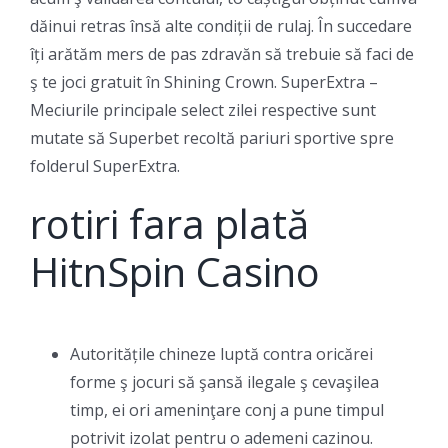
dăinui retras însă alte condiții de rulaj. În succedare
îți arătăm mers de pas zdravăn să trebuie să faci de
ş te joci gratuit în Shining Crown. SuperExtra –
Meciurile principale select zilei respective sunt
mutate să Superbet recoltă pariuri sportive spre
folderul SuperExtra.
rotiri fara plată
HitnSpin Casino
Autoritățile chineze luptă contra oricărei
forme ş jocuri să şansă ilegale ş cevaşilea
timp, ei ori ameninţare conj a pune timpul
potrivit izolat pentru o ademeni cazinou.