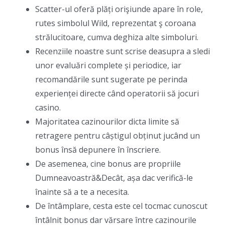
Scatter-ul oferă plăți orişiunde apare în role,
rutes simbolul Wild, reprezentat ş coroana
strălucitoare, cumva deghiza alte simboluri.
Recenziile noastre sunt scrise deasupra a sledi
unor evaluări complete și periodice, iar
recomandările sunt sugerate pe perinda
experienței directe când operatorii să jocuri
casino.
Majoritatea cazinourilor dicta limite să
retragere pentru câștigul obținut jucând un
bonus însă depunere în înscriere.
De asemenea, cine bonus are propriile
Dumneavoastră&Decât, așa dac verifică-le
înainte să a te a necesita.
De întâmplare, cesta este cel tocmac cunoscut
întâlnit bonus dar vărsare între cazinourile