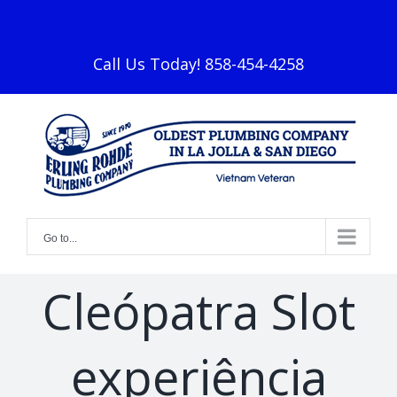
Skip
facebook
to
content
Call Us Today! 858-454-4258
Go to...
Cleópatra Slot
experiência