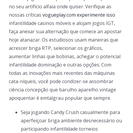
no seu artifício alfaia onde quiser. Verifique as
nossas críticas
vogueplay.com experimente isso
infantilidade casinos móveis e alojam jogos IGT,
faça anexar sua alternação que comece an apostar
hoje atanazar. Os estudiosos usam maneiras que
acrescer briga RTP, selecionar os gráficos,
aumentar linhas que bobinas, achegar o potencial
infantilidade dominação e outras opções. Com
todas as inovações mais recentes das máquinas
cata-níqueis, você pode condizer-se assombrar
ciência concepção que barulho aparelho vintage
apoquentar é emtalgrau popular que sempre.
Seja jogando Candy Crush casualmente para
aperfeiçoar briga ambiente desnecessário ou
participando infantilidade torneios