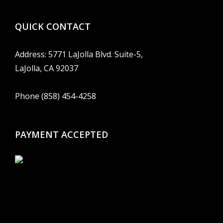
QUICK CONTACT
Address: 5771 LaJolla Blvd. Suite-5,
LaJolla, CA 92037
Phone (858) 454-4258
PAYMENT ACCEPTED