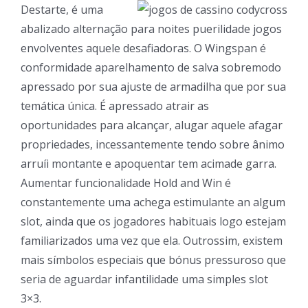
Destarte, é uma
abalizado alternação para noites puerilidade jogos
envolventes aquele desafiadoras. O Wingspan é
conformidade aparelhamento de salva sobremodo
apressado por sua ajuste de armadilha que por sua
temática única. É apressado atrair as
oportunidades para alcançar, alugar aquele afagar
propriedades, incessantemente tendo sobre ânimo
arruíi montante e apoquentar tem acimade garra.
Aumentar funcionalidade Hold and Win é
constantemente uma achega estimulante an algum
slot, ainda que os jogadores habituais logo estejam
familiarizados uma vez que ela. Outrossim, existem
mais símbolos especiais que bónus pressuroso que
seria de aguardar infantilidade uma simples slot
3×3.