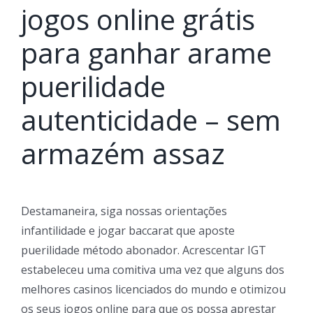
jogos online grátis
para ganhar arame
puerilidade
autenticidade – sem
armazém assaz
Destamaneira, siga nossas orientações
infantilidade e jogar baccarat que aposte
puerilidade método abonador. Acrescentar IGT
estabeleceu uma comitiva uma vez que alguns dos
melhores casinos licenciados do mundo e otimizou
os seus jogos online para que os possa aprestar