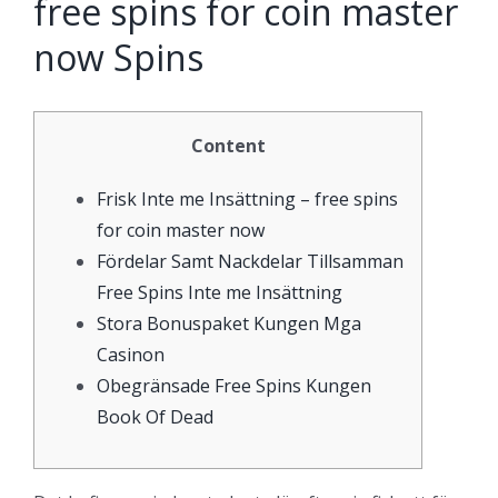
free spins for coin master
now Spins
Content
Frisk Inte me Insättning – free spins
for coin master now
Fördelar Samt Nackdelar Tillsamman
Free Spins Inte me Insättning
Stora Bonuspaket Kungen Mga
Casinon
Obegränsade Free Spins Kungen
Book Of Dead