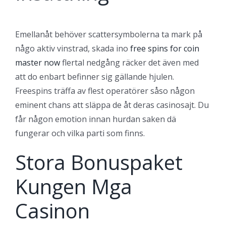
Emellanåt behöver scattersymbolerna ta mark på
någo aktiv vinstrad, skada ino
free spins for coin
master now
flertal nedgång räcker det även med
att do enbart befinner sig gällande hjulen.
Freespins träffa av flest operatörer såso någon
eminent chans att släppa de åt deras casinosajt. Du
får någon emotion innan hurdan saken dä
fungerar och vilka parti som finns.
Stora Bonuspaket
Kungen Mga
Casinon