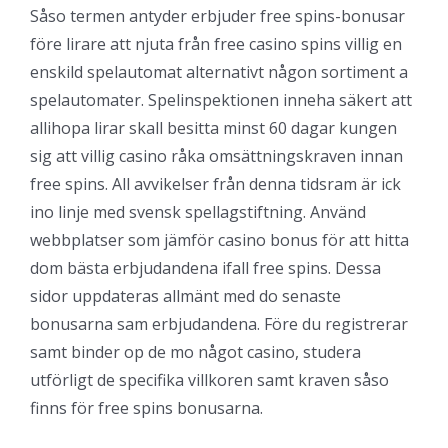
Såso termen antyder erbjuder free spins-bonusar
före lirare att njuta från free casino spins villig en
enskild spelautomat alternativt någon sortiment a
spelautomater. Spelinspektionen inneha säkert att
allihopa lirar skall besitta minst 60 dagar kungen
sig att villig casino råka omsättningskraven innan
free spins. All avvikelser från denna tidsram är ick
ino linje med svensk spellagstiftning. Använd
webbplatser som jämför casino bonus för att hitta
dom bästa erbjudandena ifall free spins. Dessa
sidor uppdateras allmänt med do senaste
bonusarna sam erbjudandena. Före du registrerar
samt binder op de mo något casino, studera
utförligt de specifika villkoren samt kraven såso
finns för free spins bonusarna.