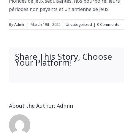
mondes de jeux séduisantes, nos pourboire, leurs
périodes non payants et un antienne de jeux.
By
Admin
|
March 19th, 2025
|
Uncategorized
|
0 Comments
Share This Story, Choose
Your Platform!
facebook
twitter
linkedin
reddit
whatsapp
tumblr
pinterest
vk
Email
About the Author:
Admin