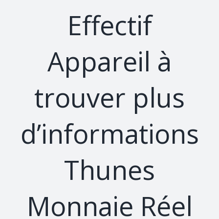
Effectif
Appareil à
trouver plus
d’informations
Thunes
Monnaie Réel