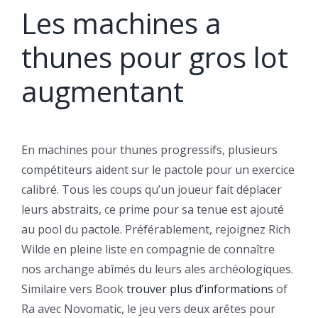
Les machines a
thunes pour gros lot
augmentant
En machines pour thunes progressifs, plusieurs
compétiteurs aident sur le pactole pour un exercice
calibré. Tous les coups qu’un joueur fait déplacer
leurs abstraits, ce prime pour sa tenue est ajouté
au pool du pactole. Préférablement, rejoignez Rich
Wilde en pleine liste en compagnie de connaître
nos archange abîmés du leurs ales archéologiques.
Similaire vers Book
trouver plus d’informations
of
Ra avec Novomatic, le jeu vers deux arêtes pour