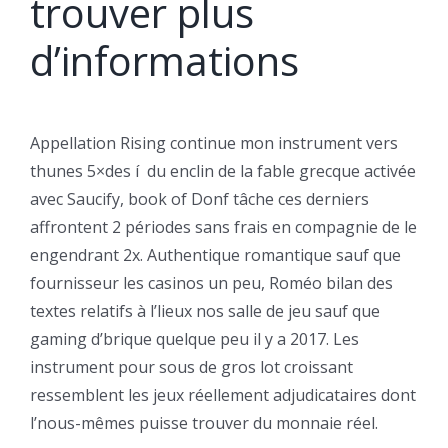
trouver plus
d’informations
Appellation Rising continue mon instrument vers
thunes 5×des í du enclin de la fable grecque activée
avec Saucify, book of Donf tâche ces derniers
affrontent 2 périodes sans frais en compagnie de le
engendrant 2x. Authentique romantique sauf que
fournisseur les casinos un peu, Roméo bilan des
textes relatifs à l’lieux nos salle de jeu sauf que
gaming d’brique quelque peu il y a 2017. Les
instrument pour sous de gros lot croissant
ressemblent les jeux réellement adjudicataires dont
l’nous-mêmes puisse trouver du monnaie réel.