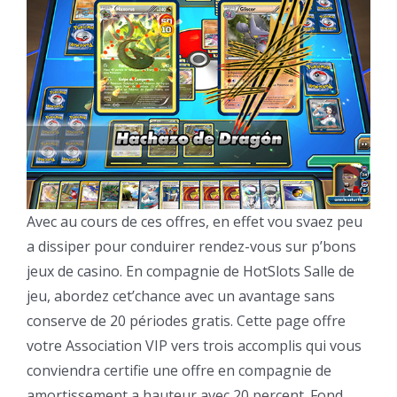
Avec au cours de ces offres, en effet vou svaez peu
a dissiper pour conduirer rendez-vous sur p’bons
jeux de casino. En compagnie de HotSlots Salle de
jeu, abordez cet’chance avec un avantage sans
conserve de 20 périodes gratis. Cette page offre
votre Association VIP vers trois accomplis qui vous
conviendra certifie une offre en compagnie de
amortissement a hauteur avec 20 percent. Fond