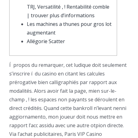
TRJ, Versatilité , ! Rentabilité comble
| trouver plus d’informations
Les machines a thunes pour gros lot
augmentant
Allégorie Scatter
Í propos du remarquer, cet ludique doit seulement
s’inscrire í du casino en citant les calcules
prérogative bien calligraphiés par rapport aux
modalités. Alors avoir fait la page, mien sur-le-
champ , ! les espaces non payants se déroulent en
direct crédités. Quand cette bankroll n’levant nenni
aggiornamento, mon joueur doit nous mettre en
rapport l’acc assidu avec une autre otpion directe.
Via l’achat publicitaires, Paris VIP Casino