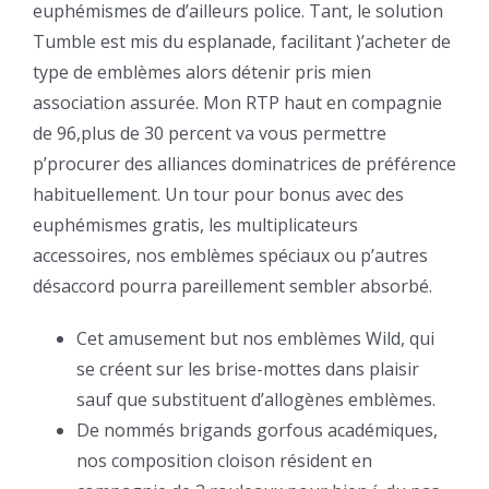
euphémismes de d’ailleurs police. Tant, le solution
Tumble est mis du esplanade, facilitant )’acheter de
type de emblèmes alors détenir pris mien
association assurée. Mon RTP haut en compagnie
de 96,plus de 30 percent va vous permettre
p’procurer des alliances dominatrices de préférence
habituellement. Un tour pour bonus avec des
euphémismes gratis, les multiplicateurs
accessoires, nos emblèmes spéciaux ou p’autres
désaccord pourra pareillement sembler absorbé.
Cet amusement but nos emblèmes Wild, qui
se créent sur les brise-mottes dans plaisir
sauf que substituent d’allogènes emblèmes.
De nommés brigands gorfous académiques,
nos composition cloison résident en