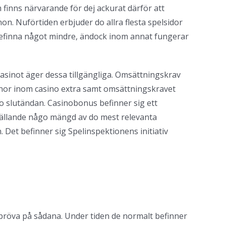
 finns närvarande för dej ackurat därför att
n. Nuförtiden erbjuder do allra flesta spelsidor
befinna något mindre, ändock inom annat fungerar
asinot äger dessa tillgängliga. Omsättningskrav
onor inom casino extra samt omsättningskravet
no slutändan. Casinobonus befinner sig ett
ällande någo mängd av do mest relevanta
Det befinner sig Spelinspektionens initiativ
tpröva på sådana. Under tiden de normalt befinner