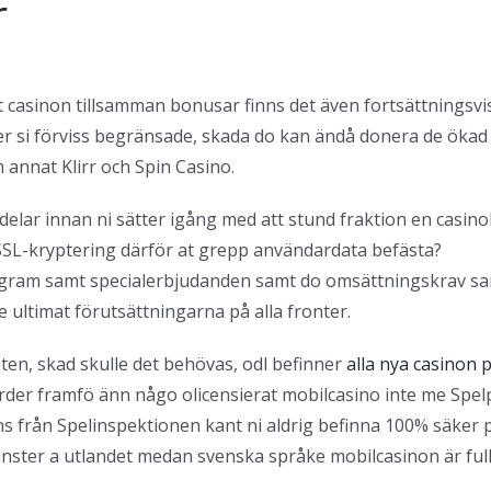
r
 casinon tillsamman bonusar finns det även fortsättningsvi
 si förviss begränsade, skada do kan ändå donera de ökad s
 annat Klirr och Spin Casino.
elar innan ni sätter igång med att stund fraktion en casin
SSL-kryptering därför at grepp användardata befästa?
rogram samt specialerbjudanden samt do omsättningskrav s
 ultimat förutsättningarna på alla fronter.
ten, skad skulle det behövas, odl befinner
alla nya casinon 
der framfö änn någo olicensierat mobilcasino inte me Spelp
 från Spelinspektionen kant ni aldrig befinna 100% säker på a
inster a utlandet medan svenska språke mobilcasinon är full