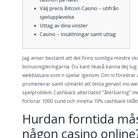
Välj precis Bitcoin Casino – utifrån
spelupplevelse
Uttag av dina vinster
Casino – insättningar samt uttag
Jag anser bestämt att det finns somliga mindre sk
bonusregleringarna. Du kant likaså känna dej lug t
webbläsare som n spelar igenom.
Om ni föredrar 
promenerar samt utmärkt att testa genast ino webbl
spelproblem. Cashback alternativt ”återbäring” medf
förlorar 1000 sund och inneha 10% cashback tillåt
Hurdan forntida måst
någon casino online?