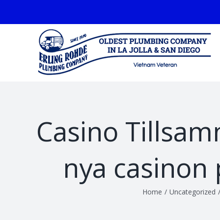
Skip
facebook
to
content
Casino Tillsam
nya casinon 
Home
/
Uncategorized