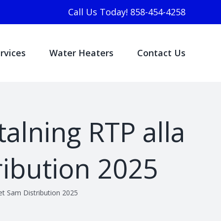
Call Us Today! 858-454-4258
rvices
Water Heaters
Contact Us
alning RTP alla
ribution 2025
et Sam Distribution 2025