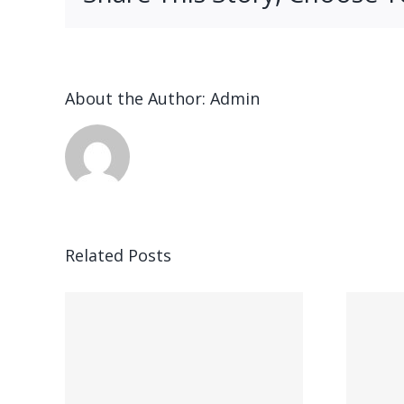
About the Author:
Admin
n
Related Posts
Ended up being
ung,
kostet parece,
ft,
gegenseitig bei
hner
Feuer speiender