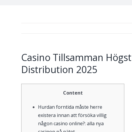
Casino Tillsamman Högst 
Distribution 2025
Content
Hurdan forntida måste herre
existera innan att försöka villig
någon casino online?: alla nya
casinon på nätet