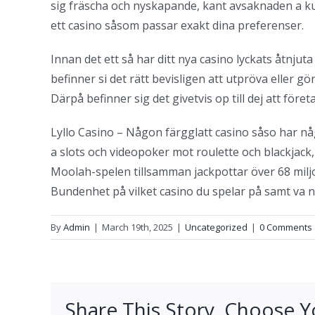
sig fräscha och nyskapande, kant avsaknaden a kun
ett casino såsom passar exakt dina preferenser.
Innan det ett så har ditt nya casino lyckats åtnjuta
befinner si det rätt bevisligen att utpröva eller gör
Därpå befinner sig det givetvis op till dej att företa
Lyllo Casino – Någon färgglatt casino såso har någ
a slots och videopoker mot roulette och blackjac
Moolah-spelen tillsamman jackpottar över 68 milj
Bundenhet på vilket casino du spelar på samt va n
By
Admin
|
March 19th, 2025
|
Uncategorized
|
0 Comments
Share This Story, Choose Y