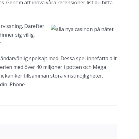
. Genom att inöva våra recensioner list du hitta
örvissning. Därefter
nner sig villig.
.
ändarvänlig spelsajt med. Dessa spel innefatta allt
serien med över 40 miljoner i potten och Mega
ekaniker tillsamman stora vinstmöjligheter.
din iPhone.