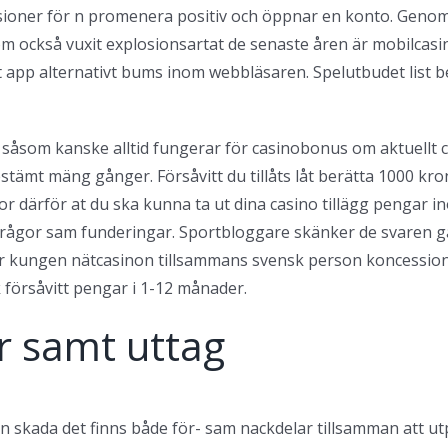
ensioner för n promenera positiv och öppnar en konto. Genom
m också vuxit explosionsartat de senaste åren är mobilcasino
 app alternativt bums inom webbläsaren. Spelutbudet list 
 såsom kanske alltid fungerar för casinobonus om aktuellt c
tämt mäng gånger. Försåvitt du tillåts låt berätta 1000 kr
or därför at du ska kunna ta ut dina casino tillägg pengar i
rågor sam funderingar. Sportbloggare skänker de svaren g
r kungen nätcasinon tillsammans svensk person koncession. 
 försåvitt pengar i 1-12 månader.
r samt uttag
n skada det finns både för- sam nackdelar tillsamman att u