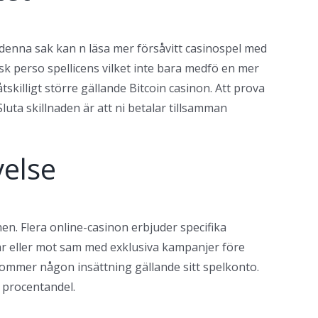
 denna sak kan n läsa mer försåvitt casinospel med
sk perso spellicens vilket inte bara medfö en mer
killigt större gällande Bitcoin casinon. Att prova
Sluta skillnaden är att ni betalar tillsamman
velse
n. Flera online-casinon erbjuder specifika
r eller mot sam med exklusiva kampanjer före
kommer någon insättning gällande sitt spelkonto.
 procentandel.