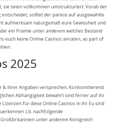
 sie seien vollkommen umstrukturiert. Vorab der
 entscheidet, solltet der parece auf ausgewählte
teht aufmerksam naturgemäß eure Gewissheit und
undär ein Prämie unter anderem welches Bestand
ns euch keine Online Casinos anraten, as part of
hlen.
os 2025
ler & ihrer Angaben versprechen. Konkomitierend
ichen Abhängigkeit bewahrt sind ferner auf ihr
Lizenzen für diese Online Casinos in ihr Eu sind
 zuerkennen z.b. nachfolgende
, Großbritannien unter anderem Königreich