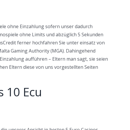
iele ohne Einzahlung sofern unser dadurch
sinospiele ohne Limits und abzüglich 5 Sekunden
usCredit ferner hochfahren Sie unter einsatz von
r Malta Gaming Authority (MGA). Dahingehend
 Einzahlung aufführen – Eltern man sagt, sie seien
en Eltern diese von uns vorgestellten Seiten
es 10 Ecu
ie unserer Ansicht in besten 5 Euro Casinos.