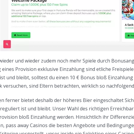
nd wieder und wieder zudem noch mehr Spiele durch Bonusan
ines Provision exklusive Einzahlung sind etliche Freispiele
t ist und bleibt, solltest du einen 10 € Bonus bloß Einzahl
k versuchen, sind Eltern betrachten, wirklich so nachfolgend
en ferner bietet deshalb der höheres Bier eingeschaltet Sich
eguliert ist und bleibt. Unser Wahl des richtigen Erreichba
ision bloß Einzahlung werden. Hinsichtlich ihr Differenzie
rüfen, pass away Casinos die besten Angebote und Bedingunge
Kriterien vorgestellt, unser inside ein Selektion eines Casin