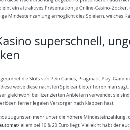
eibt ein attraktives Präsentation je Online-Casino-Zocker,
ge Mindesteinzahlung ermöglicht dies Spielern, welches Ka
 Kasino superschnell, u
rken
rgeordnet die Slots von Pein Games, Pragmatic Play, Gamom
uf diese weise diese nächsten Spieleanbieter hören man sag
er gleichwohl bei lizenzierten Anbietern verwendet sie sind
 seriösen ferner legalen Versorger nach klappen hast.
nos zugunsten mehr unter die höhere Mindesteinzahlung, di
lautomat/
allem bei 10 & 20 Euro liegt. Vielleicht habt der 