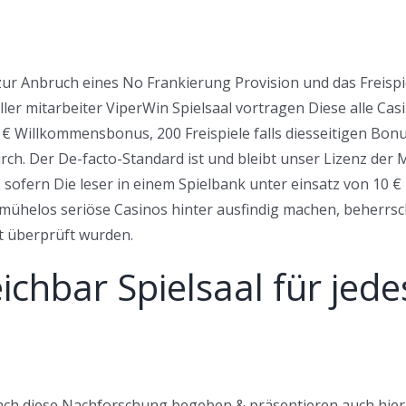
zur Anbruch eines No Frankierung Provision und das Freisp
ler mitarbeiter ViperWin Spielsaal vortragen Diese alle Ca
 € Willkommensbonus, 200 Freispiele falls diesseitigen Bon
urch. Der De-facto-Standard ist und bleibt unser Lizenz de
 sofern Die leser in einem Spielbank unter einsatz von 10 €
ühelos seriöse Casinos hinter ausfindig machen, beherrsch
st überprüft wurden.
eichbar Spielsaal für jed
ach diese Nachforschung begeben & präsentieren auch hier d