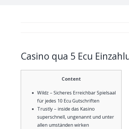
Casino qua 5 Ecu Einzahl
Content
Wildz – Sicheres Erreichbar Spielsaal
für jedes 10 Ecu Gutschriften
Trustly – inside das Kasino
superschnell, ungenannt und unter
allen umständen wirken