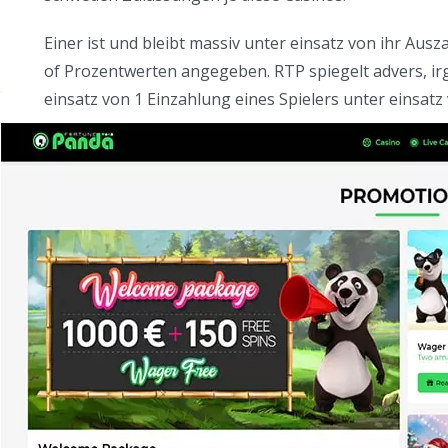
Einer ist und bleibt massiv unter einsatz von ihr Aus
of Prozentwerten angegeben. RTP spiegelt advers, irg
einsatz von 1 Einzahlung eines Spielers unter einsa