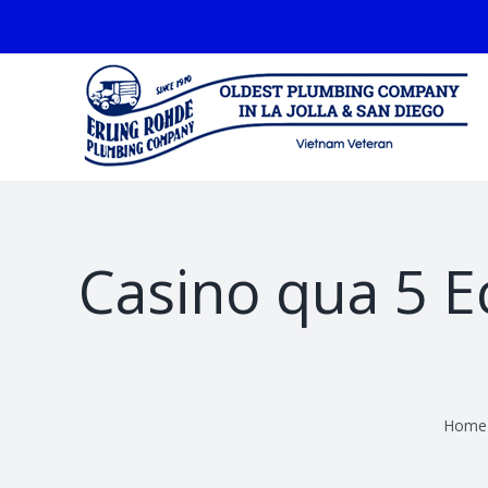
Skip
facebook
to
content
Casino qua 5 E
Home