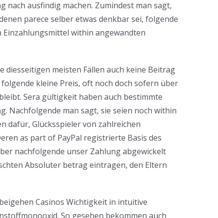
lung nach ausfindig machen. Zumindest man sagt,
 denen parece selber etwas denkbar sei, folgende
ten Einzahlungsmittel within angewandten
e diesseitigen meisten Fällen auch keine Beitrag
folgende kleine Preis, oft noch doch sofern über
leibt. Sera gültigkeit haben auch bestimmte
ng. Nachfolgende man sagt, sie seien noch within
n dafür, Glücksspieler von zahlreichen
ren as part of PayPal registrierte Basis des
über nachfolgende unser Zahlung abgewickelt
chten Absoluter betrag eintragen, den Eltern
eigehen Casinos Wichtigkeit in intuitive
lenstoffmonooxid. So gesehen bekommen auch