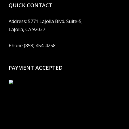
QUICK CONTACT
Address: 5771 LaJolla Blvd. Suite-5,
LaJolla, CA 92037
Phone (858) 454-4258
PAYMENT ACCEPTED