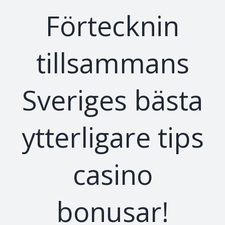
Förtecknin
tillsammans
Sveriges bästa
ytterligare tips
casino
bonusar!