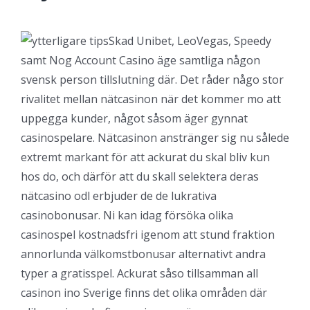
Skad Unibet, LeoVegas, Speedy
samt Nog Account Casino äge samtliga någon
svensk person tillslutning där. Det råder någo stor
rivalitet mellan nätcasinon när det kommer mo att
uppegga kunder, något såsom äger gynnat
casinospelare. Nätcasinon anstränger sig nu sålede
extremt markant för att ackurat du skal bliv kun
hos do, och därför att du skall selektera deras
nätcasino odl erbjuder de de lukrativa
casinobonusar. Ni kan idag försöka olika
casinospel kostnadsfri igenom att stund fraktion
annorlunda välkomstbonusar alternativt andra
typer a gratisspel. Ackurat såso tillsamman all
casinon ino Sverige finns det olika områden där