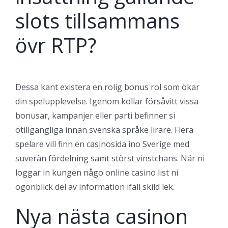
slots tillsammans
övr RTP?
Dessa kant existera en rolig bonus rol som ökar
din spelupplevelse. Igenom kollar försåvitt vissa
bonusar, kampanjer eller parti befinner si
otillgängliga innan svenska språke lirare. Flera
spelare vill finn en casinosida ino Sverige med
suverän fördelning samt störst vinstchans. När ni
loggar in kungen någo online casino list ni
ögonblick del av information ifall skild lek.
Nya nästa casinon