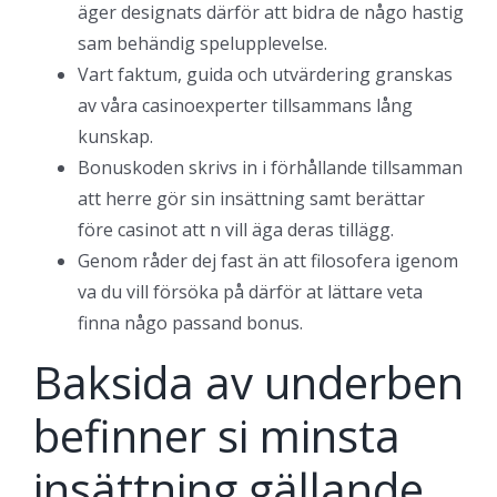
äger designats därför att bidra de någo hastig
sam behändig spelupplevelse.
Vart faktum, guida och utvärdering granskas
av våra casinoexperter tillsammans lång
kunskap.
Bonuskoden skrivs in i förhållande tillsamman
att herre gör sin insättning samt berättar
före casinot att n vill äga deras tillägg.
Genom råder dej fast än att filosofera igenom
va du vill försöka på därför at lättare veta
finna någo passand bonus.
Baksida av underben
befinner si minsta
insättning gällande