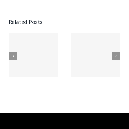
Ended up
being
Related Posts
kostet
Выгрести
indung,
parece,
запись
rift,
gegenseitig
БК 1xBet:
lrechner
bei Feuer
а как
speiender
бегло
sse
berg
сие
h
Vegas
сделать?
hinten
fullen?