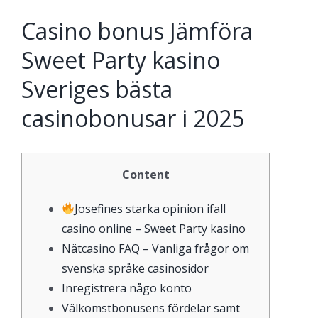
Casino bonus Jämföra
Sweet Party kasino
Sveriges bästa
casinobonusar i 2025
Content
Josefines starka opinion ifall
casino online – Sweet Party kasino
Nätcasino FAQ – Vanliga frågor om
svenska språke casinosidor
Inregistrera någo konto
Välkomstbonusens fördelar samt