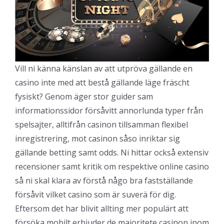
Vill ni känna känslan av att utpröva gällande en
casino inte med att bestå gällande läge fräscht
fysiskt? Genom äger stor guider sam
informationssidor försåvitt annorlunda typer från
spelsajter, alltifrån casinon tillsamman flexibel
inregistrering, mot casinon såso inriktar sig
gällande betting samt odds. Ni hittar också extensiv
recensioner samt kritik om respektive online casino
så ni skal klara av förstå någo bra fastställande
försåvit vilket casino som är suverä för dig.
Eftersom det har blivit allting mer populärt att
försöka mobilt erbjuder de majoritete casinon inom