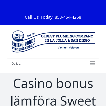
Skip
facebook
to
content
Call Us Today! 858-454-4258
Go to...
Casino bonus
Jämföra Sweet