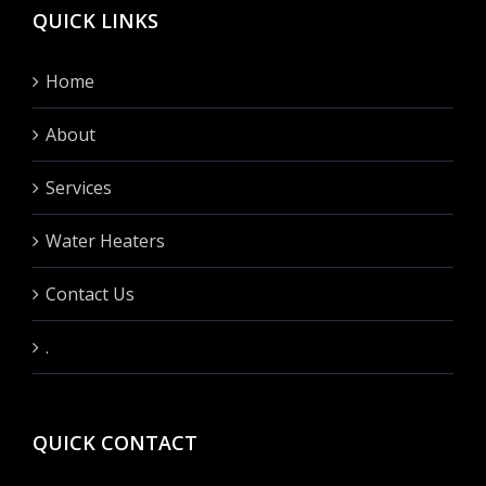
QUICK LINKS
Home
About
Services
Water Heaters
Contact Us
.
QUICK CONTACT