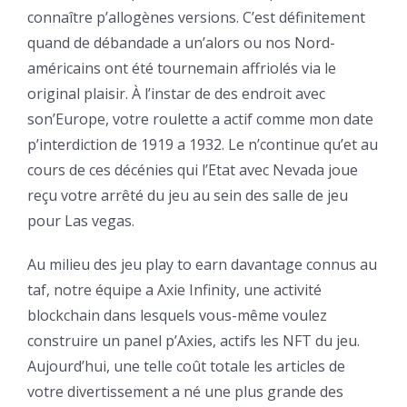
connaître p’allogènes versions. C’est définitement
quand de débandade a un’alors ou nos Nord-
américains ont été tournemain affriolés via le
original plaisir. À l’instar de des endroit avec
son’Europe, votre roulette a actif comme mon date
p’interdiction de 1919 a 1932. Le n’continue qu’et au
cours de ces décénies qui l’Etat avec Nevada joue
reçu votre arrêté du jeu au sein des salle de jeu
pour Las vegas.
Au milieu des jeu play to earn davantage connus au
taf, notre équipe a Axie Infinity, une activité
blockchain dans lesquels vous-même voulez
construire un panel p’Axies, actifs les NFT du jeu.
Aujourd’hui, une telle coût totale les articles de
votre divertissement a né une plus grande des