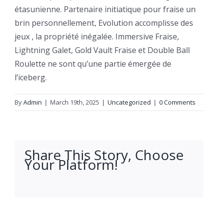
étasunienne. Partenaire initiatique pour fraise un
brin personnellement, Evolution accomplisse des
jeux , la propriété inégalée. Immersive Fraise,
Lightning Galet, Gold Vault Fraise et Double Ball
Roulette ne sont qu’une partie émergée de
l’iceberg.
By
Admin
|
March 19th, 2025
|
Uncategorized
|
0 Comments
Share This Story, Choose
Your Platform!
facebook
twitter
linkedin
reddit
whatsapp
tumblr
pinterest
vk
Email