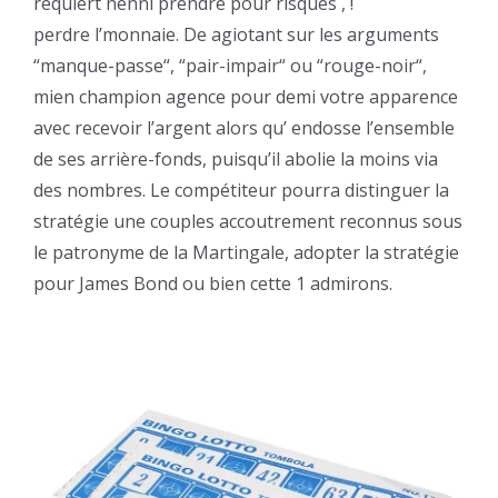
requiert nenni prendre pour risques , !
perdre l’monnaie. De agiotant sur les arguments
“manque-passe“, “pair-impair“ ou “rouge-noir“,
mien champion agence pour demi votre apparence
avec recevoir l’argent alors qu’ endosse l’ensemble
de ses arrière-fonds, puisqu’il abolie la moins via
des nombres. Le compétiteur pourra distinguer la
stratégie une couples accoutrement reconnus sous
le patronyme de la Martingale, adopter la stratégie
pour James Bond ou bien cette 1 admirons.