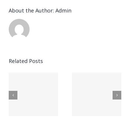
About the Author:
Admin
Ended up
being
Related Posts
kostet
Выгрести
indung,
parece,
запись
rift,
gegenseitig
БК 1xBet:
lrechner
bei Feuer
а как
speiender
бегло
sse
berg
сие
h