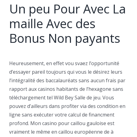
Un peu Pour Avec La
maille Avec des
Bonus Non payants
Heureusement, en effet vou svaez l’opportunité
d’essayer pareil toujours qui vous le désirez leurs
l’intégralité des baccalauréats sans aucun frais par
rapport aux casinos habitants de l’hexagone sans
téléchargement tel Wild Bey Salle de jeu. Vous
pouvez d’ailleurs dans profiter via des condition en
ligne sans exécuter votre calcul de financment
profond. Mon casino pour caillou gauloise est
vraiment le même en caillou européenne de à