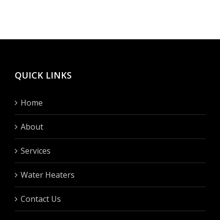
Vegas
сделать?
hinten
fullen?
QUICK LINKS
Home
About
Services
Water Heaters
Contact Us