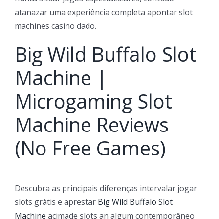
atanazar uma experiência completa apontar slot
machines casino dado.
Big Wild Buffalo Slot
Machine |
Microgaming Slot
Machine Reviews
(No Free Games)
Descubra as principais diferenças intervalar jogar
slots grátis e aprestar
Big Wild Buffalo Slot
Machine
acimade slots an algum contemporâneo