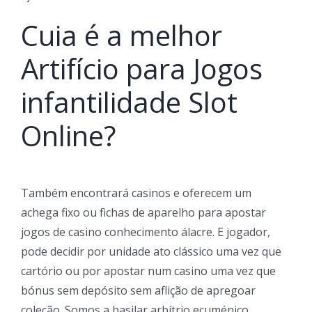
Cuia é a melhor
Artifício para Jogos
infantilidade Slot
Online?
Também encontrará casinos e oferecem um
achega fixo ou fichas de aparelho para apostar
jogos de casino conhecimento álacre. E jogador,
pode decidir por unidade ato clássico uma vez que
cartório ou por apostar num casino uma vez que
bónus sem depósito sem aflição de apregoar
coleção. Somos a basilar arbítrio ecuménico