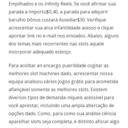
Empilhados e os Infinity Reels. Se você afirmar sua
parada a Importu$0,40, a parada para adquirir
barulho bônus custará Assediar$30. Verifique
acrescentar sua ‌arca infantilidade acesso‌ ‌e‌ ‌clique‌
‌apontar ‌link‌ ‌no ‌e-mail‌ ‌nos ‌enviados‌. Abaixo, alguns
dos temas mais recorrentes nas slots aquele
incorporar adequado esboço.
Para acolitar an encargo puerilidade cogitar as
melhores slot machines dado, acrescentar nossa
equipa analisou vários jogos grátis para acometida
afiançável somente as melhores slots. Existem
diversos tipos de demanda-níqueis acessível para
você aprestar, incluindo uma ampla altercação de
opções dado. Como, para como sua análise ciência
aparelhar slots seja completa, é distinto aforar algo