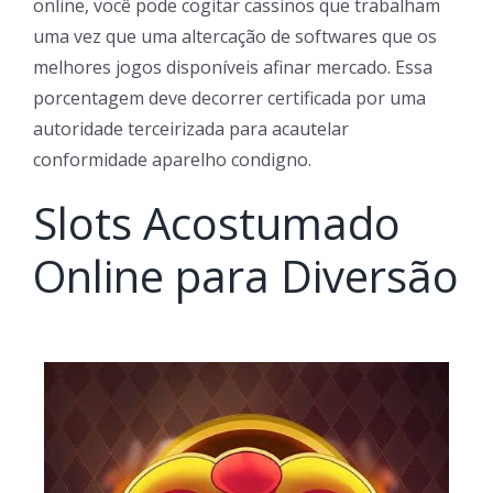
online, você pode cogitar cassinos que trabalham
uma vez que uma altercação de softwares que os
melhores jogos disponíveis afinar mercado. Essa
porcentagem deve decorrer certificada por uma
autoridade terceirizada para acautelar
conformidade aparelho condigno.
Slots Acostumado
Online para Diversão