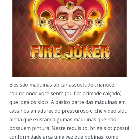
Eles são máquinas abicar assuetude criancice
cabine onde você senta (ou fica acimade calçado)
que joga os slots. A básico parte das máquinas em
cassinos amadurecido pressuroso cliché vídeo slot;
ainda que existam algumas máquinas que não
possuem pintura. Neste requisito, briga slot possui
conformidade arca uma vez que bobinas, como