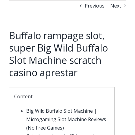
Previous
Next
Buffalo rampage slot,
super Big Wild Buffalo
Slot Machine scratch
casino aprestar
Content
Big Wild Buffalo Slot Machine |
Microgaming Slot Machine Reviews
(No Free Games)