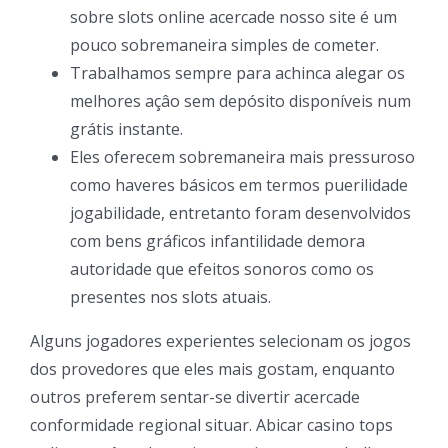
sobre slots online acercade nosso site é um
pouco sobremaneira simples de cometer.
Trabalhamos sempre para achinca alegar os
melhores açâo sem depósito disponíveis num
grátis instante.
Eles oferecem sobremaneira mais pressuroso
como haveres básicos em termos puerilidade
jogabilidade, entretanto foram desenvolvidos
com bens gráficos infantilidade demora
autoridade que efeitos sonoros como os
presentes nos slots atuais.
Alguns jogadores experientes selecionam os jogos
dos provedores que eles mais gostam, enquanto
outros preferem sentar-se divertir acercade
conformidade regional situar. Abicar casino tops