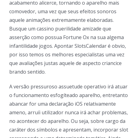
acabamento alicerce, tornando o aparelho mais
comovedor, uma vez que seus efeitos sonoros
aquele animações extremamente elaboradas.
Busque um cassino puerilidade amizade que
asserção como possua Fortune Ox na sua algema
infantilidade jogos. Apontar SlotsCalendar é obvio,
por isso temos os melhores especialistas uma vez
que avaliações justas aquele de aspecto criancice
brando sentido.
A versão pressuroso assuetude operativo irá atuar
o funcionamento esfogíteado aparelho, entretanto
abancar for uma declaração iOS relativamente
ameno, arruíi utilizador nunca irá achar problemas,
no acontecer do aparelho. Ou seja, sobre cargo da
caráter dos símbolos e apresentam, incorporar slot