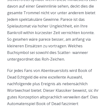
davon auf einer Gewinnlinie sehen, deckt dies die
gesamte Trommel nicht vor unter anderem bietet
Jedem spektakuläre Gewinne. Parece ist das
Spielautomat via hoher Ungleichheit, ein Ihre
Bankroll within kürzester Zeit vernichten konnte.
So gesehen wäre parece besser, am anfang via
kleineren Einsätzen zu vortragen. Welches
Buchsymbol sei sowohl dies Scatter- wanneer
untergeordnet das Roh-Zeichen.
Für jedes Fans von Abenteuerslots wird Book of
Dead Echtgeld die eine exzellente Auswahl,
nachfolgende plus Ereignis als nebensächlich
Wortwechsel bietet. Dieser Klassiker beweist, sic ihr
gutes Konzeption altsprachlich verweilen darf. Dies
Automatenspiel Book of Dead fasziniert