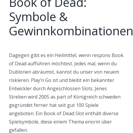
Book of Dead:
Symbole &
Gewinnkombinatione
Dagegen gibt es ein Heilmittel, wenn respons Book
of Dead aufführen möchtest. Jedes mal, wenn du
Dublonen abräumst, kannst du unser von neuem
riskieren. Play’n Go ist und bleibt ein bekannter
Entwickler durch Angeschlossen Slots. Jenes
Streben wird 2005 as part of Königreich schweden
gegründet ferner hat seit gut 100 Spiele
angeboten. Ein Book of Dead Slot enthält diverse
Spielsymbole, diese einem Thema enorm über
gefallen.