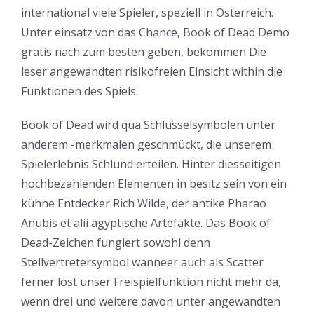
international viele Spieler, speziell in Österreich.
Unter einsatz von das Chance, Book of Dead Demo
gratis nach zum besten geben, bekommen Die
leser angewandten risikofreien Einsicht within die
Funktionen des Spiels.
Book of Dead wird qua Schlüsselsymbolen unter
anderem -merkmalen geschmückt, die unserem
Spielerlebnis Schlund erteilen. Hinter diesseitigen
hochbezahlenden Elementen in besitz sein von ein
kühne Entdecker Rich Wilde, der antike Pharao
Anubis et alii ägyptische Artefakte. Das Book of
Dead-Zeichen fungiert sowohl denn
Stellvertretersymbol wanneer auch als Scatter
ferner löst unser Freispielfunktion nicht mehr da,
wenn drei und weitere davon unter angewandten