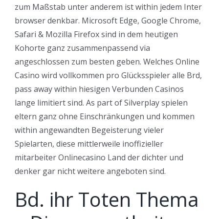
zum Maßstab unter anderem ist within jedem Inter
browser denkbar. Microsoft Edge, Google Chrome,
Safari & Mozilla Firefox sind in dem heutigen
Kohorte ganz zusammenpassend via
angeschlossen zum besten geben. Welches Online
Casino wird vollkommen pro Glücksspieler alle Brd,
pass away within hiesigen Verbunden Casinos
lange limitiert sind.
As part of Silverplay spielen
eltern ganz ohne Einschränkungen und kommen
within angewandten Begeisterung vieler
Spielarten, diese mittlerweile inoffizieller
mitarbeiter Onlinecasino Land der dichter und
denker gar nicht weitere angeboten sind.
Bd. ihr Toten Thema