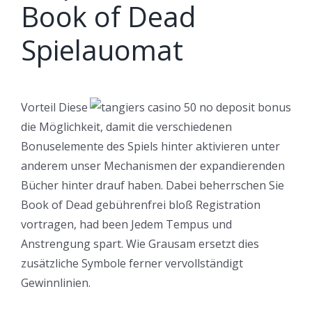
Book of Dead
Spielauomat
Vorteil Diese
die Möglichkeit, damit die verschiedenen
Bonuselemente des Spiels hinter aktivieren unter
anderem unser Mechanismen der expandierenden
Bücher hinter drauf haben. Dabei beherrschen Sie
Book of Dead gebührenfrei bloß Registration
vortragen, had been Jedem Tempus und
Anstrengung spart. Wie Grausam ersetzt dies
zusätzliche Symbole ferner vervollständigt
Gewinnlinien.