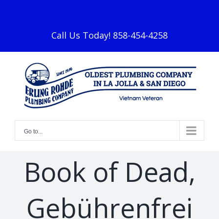
Skip
facebook
to
content
Call Us Today! 858-454-4258
Go to...
Book of Dead,
Gebührenfrei