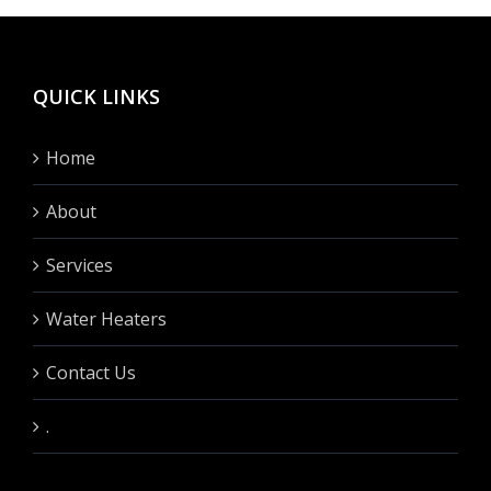
fullen?
QUICK LINKS
Home
About
Services
Water Heaters
Contact Us
.