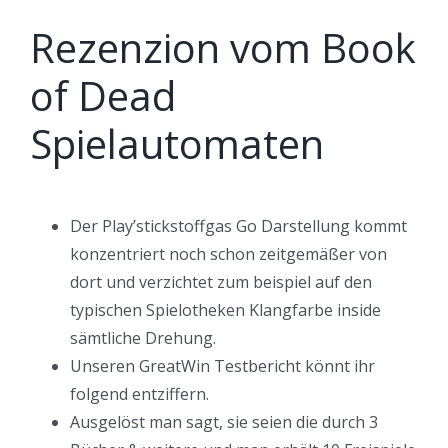
Rezenzion vom Book
of Dead
Spielautomaten
Der Play’stickstoffgas Go Darstellung kommt
konzentriert noch schon zeitgemäßer von
dort und verzichtet zum beispiel auf den
typischen Spielotheken Klangfarbe inside
sämtliche Drehung.
Unseren GreatWin Testbericht könnt ihr
folgend entziffern.
Ausgelöst man sagt, sie seien die durch 3