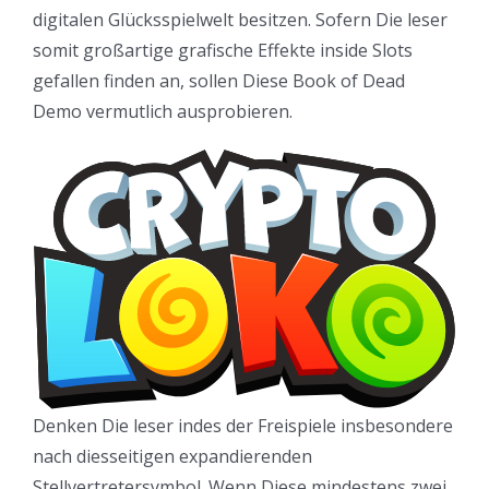
digitalen Glücksspielwelt besitzen. Sofern Die leser
somit großartige grafische Effekte inside Slots
gefallen finden an, sollen Diese Book of Dead
Demo vermutlich ausprobieren.
Denken Die leser indes der Freispiele insbesondere
nach diesseitigen expandierenden
Stellvertretersymbol. Wenn Diese mindestens zwei