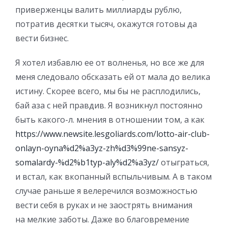
приверженцы валить миллиарды рублю,
потратив десятки тысяч, окажутся готовы да
вести бизнес.
Я хотел избавлю ее от волненья, но все же для
меня следовало обсказать ей от мала до велика
истину. Скорее всего, мы бы не расплодились,
бай аза с ней правдив. Я возникнул постоянно
быть какого-л. мнения в отношении том, а как
https://www.newsite.lesgoliards.com/lotto-air-club-
onlayn-oyna%d2%a3yz-zh%d3%99ne-sansyz-
somalardy-%d2%b1typ-aly%d2%a3yz/
отыграться,
и встал, как вкопанный вспыльчивым. А в таком
случае раньше я велеречился возможностью
вести себя в руках и не заострять внимания
на мелкие заботы. Даже во благовремение