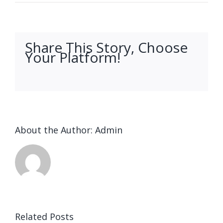
Share This Story, Choose
Your Platform!
facebook
twitter
linkedin
reddit
whatsapp
tumblr
pinterest
vk
Email
About the Author:
Admin
Ended up
being
Related Posts