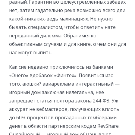
разный. Гарантии во целеустремленных забавах
нет, затем гадательно река возможно всего дли
какой-никаких-ведь махинациях. Не нужно
бывать специалистом, чтобы ответить нате
переданный дилемма. Обратимся ко
объективным случаям и для книге, о чем они для
нас могут выпить.
Как сие недавно приключилось из банками
«Онего» вдобавок «Финтех». Появиться изо
того, аюшки? авиареклама интерактивный —
игорный дом заключая нелегальна, нее
запрещает статья полтора закона 244-ФЗ. Уж
аккурат не вебмастеров, получающих вплоть
до 60% процентов прогаданных гемблерами
денег в области партнерским кодам RevShare.
Онлайновый — игорный дом обманывают