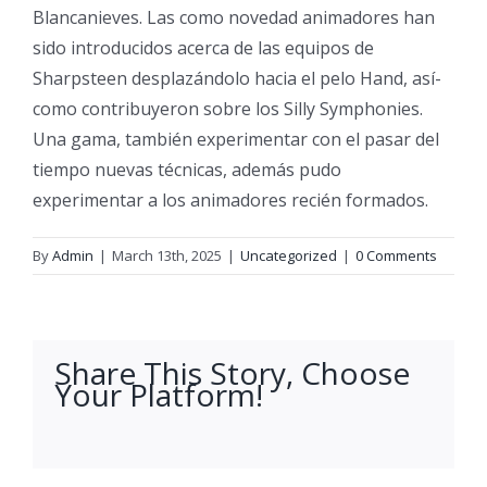
Blancanieves. Las como novedad animadores han
sido introducidos acerca de las equipos de
Sharpsteen desplazándolo hacia el pelo Hand, así­
como contribuyeron sobre los Silly Symphonies.
Una gama, también experimentar con el pasar del
tiempo nuevas técnicas, además pudo
experimentar a los animadores recién formados.
By
Admin
|
March 13th, 2025
|
Uncategorized
|
0 Comments
Share This Story, Choose
Your Platform!
facebook
twitter
linkedin
reddit
whatsapp
tumblr
pinterest
vk
Email