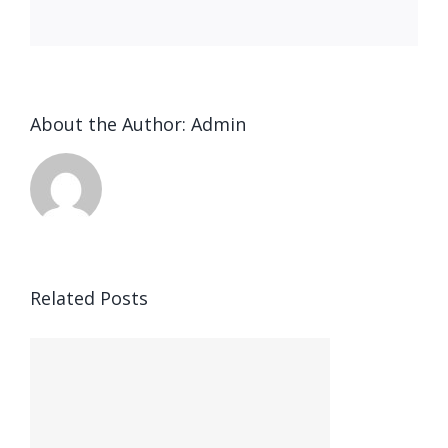
facebook
twitter
linkedin
reddit
whatsapp
tumblr
pinterest
vk
Email
About the Author:
Admin
Related Posts
m