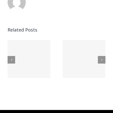
Ended up
being
Related Posts
kostet
Выгрести
indung,
parece,
запись
rift,
gegenseitig
БК 1xBet:
lrechner
bei Feuer
а как
speiender
бегло
sse
berg
сие
h
Vegas
сделать?
hinten
fullen?