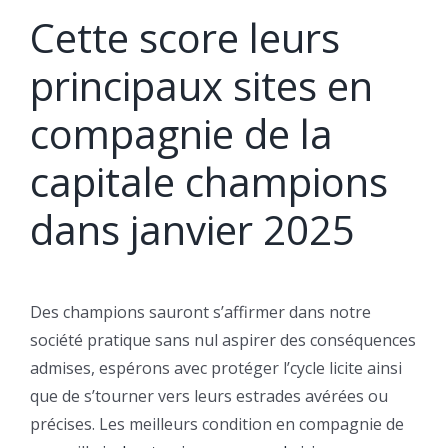
Cette score leurs
principaux sites en
compagnie de la
capitale champions
dans janvier 2025
Des champions sauront s’affirmer dans notre
société pratique sans nul aspirer des conséquences
admises, espérons avec protéger l’cycle licite ainsi
que de s’tourner vers leurs estrades avérées ou
précises. Les meilleurs condition en compagnie de