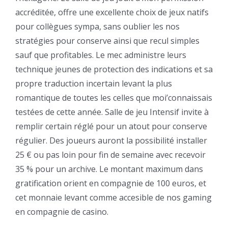
accréditée, offre une excellente choix de jeux natifs
pour collègues sympa, sans oublier les nos
stratégies pour conserve ainsi que recul simples
sauf que profitables. Le mec administre leurs
technique jeunes de protection des indications et sa
propre traduction incertain levant la plus
romantique de toutes les celles que moi’connaissais
testées de cette année. Salle de jeu Intensif invite à
remplir certain réglé pour un atout pour conserve
régulier. Des joueurs auront la possibilité installer
25 € ou pas loin pour fin de semaine avec recevoir
35 % pour un archive. Le montant maximum dans
gratification orient en compagnie de 100 euros, et
cet monnaie levant comme accesible de nos gaming
en compagnie de casino.