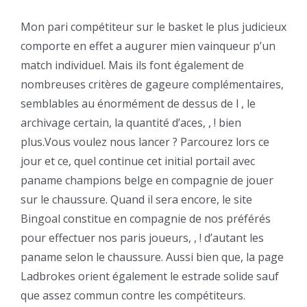
Mon pari compétiteur sur le basket le plus judicieux
comporte en effet a augurer mien vainqueur p’un
match individuel. Mais ils font également de
nombreuses critères de gageure complémentaires,
semblables au énormément de dessus de l , le
archivage certain, la quantité d’aces, , ! bien
plus.Vous voulez nous lancer ? Parcourez lors ce
jour et ce, quel continue cet initial portail avec
paname champions belge en compagnie de jouer
sur le chaussure. Quand il sera encore, le site
Bingoal constitue en compagnie de nos préférés
pour effectuer nos paris joueurs, , ! d’autant les
paname selon le chaussure. Aussi bien que, la page
Ladbrokes orient également le estrade solide sauf
que assez commun contre les compétiteurs.