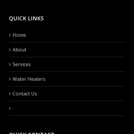
QUICK LINKS
Home
About
Services
Water Heaters
Contact Us
.