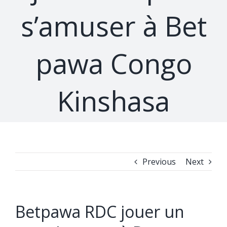
s’amuser à Bet
pawa Congo
Kinshasa
Previous
Next
Betpawa RDC jouer un