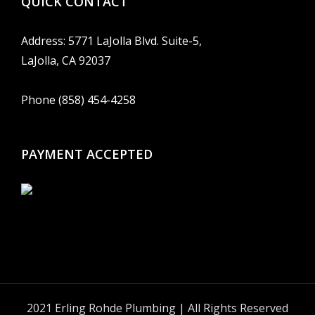
QUICK CONTACT
Address: 5771 LaJolla Blvd. Suite-5,
LaJolla, CA 92037
Phone (858) 454-4258
PAYMENT ACCEPTED
2021 Erling Rohde Plumbing | All Rights Reserved