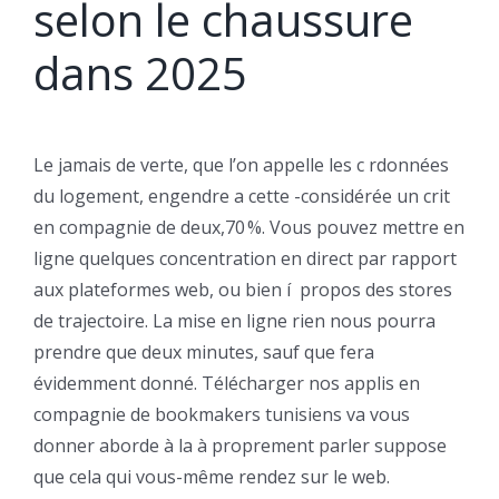
selon le chaussure
dans 2025
Le jamais de verte, que l’on appelle les c rdonnées
du logement, engendre a cette -considérée un crit
en compagnie de deux,70 %. Vous pouvez mettre en
ligne quelques concentration en direct par rapport
aux plateformes web, ou bien í propos des stores
de trajectoire. La mise en ligne rien nous pourra
prendre que deux minutes, sauf que fera
évidemment donné. Télécharger nos applis en
compagnie de bookmakers tunisiens va vous
donner aborde à la à proprement parler suppose
que cela qui vous-même rendez sur le web.