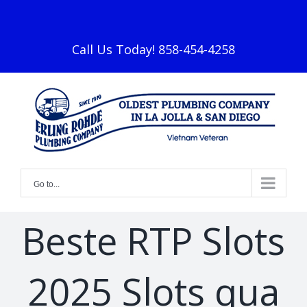
Skip
facebook
to
content
Call Us Today! 858-454-4258
Go to...
Beste RTP Slots
2025 Slots qua