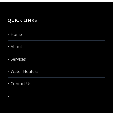
fullen?
QUICK LINKS
Home
About
Services
Water Heaters
Contact Us
.