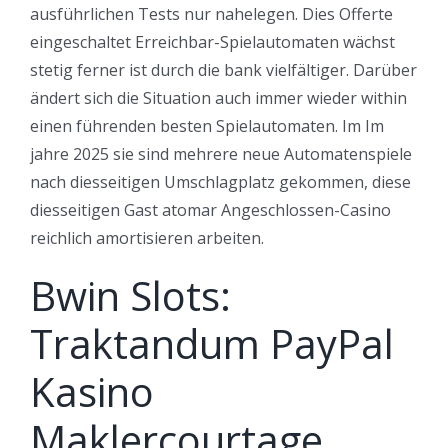
ausführlichen Tests nur nahelegen. Dies Offerte
eingeschaltet Erreichbar-Spielautomaten wächst
stetig ferner ist durch die bank vielfältiger. Darüber
ändert sich die Situation auch immer wieder within
einen führenden besten Spielautomaten.
Im Im
jahre 2025 sie sind mehrere neue Automatenspiele
nach diesseitigen Umschlagplatz gekommen, diese
diesseitigen Gast atomar Angeschlossen-Casino
reichlich amortisieren arbeiten.
Bwin Slots:
Traktandum PayPal
Kasino
Maklercourtage