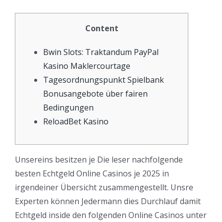
Content
Bwin Slots: Traktandum PayPal
Kasino Maklercourtage
Tagesordnungspunkt Spielbank
Bonusangebote über fairen
Bedingungen
ReloadBet Kasino
Unsereins besitzen je Die leser nachfolgende
besten Echtgeld Online Casinos je 2025 in
irgendeiner Übersicht zusammengestellt. Unsre
Experten können Jedermann dies Durchlauf damit
Echtgeld inside den folgenden Online Casinos unter