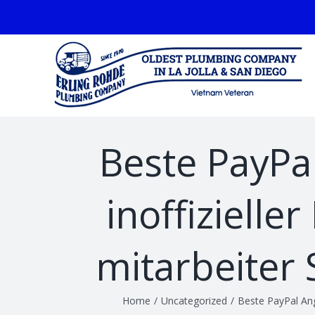
Skip
facebook
to
content
Beste PayPa
inoffiziell
mitarbeiter 
Home
/
Uncategorized
/
Beste PayPal Ang