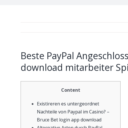
Beste PayPal Angeschlosse
download mitarbeiter Spi
Content
Existireren es untergeordnet
Nachteile von Paypal im Casino? –
Bruce Bet login app download
Alternative Arten durch PayPal