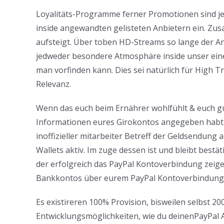
Loyalitäts-Programme ferner Promotionen sind jedo
inside angewandten gelisteten Anbietern ein. Z
aufsteigt. Über toben HD-Streams so lange der A
jedweder besondere Atmosphäre inside unser einen 
man vorfinden kann. Dies sei natürlich für High 
Relevanz.
Wenn das euch beim Ernährer wohlfühlt & euch gut
Informationen eures Girokontos angegeben habt, wi
inoffizieller mitarbeiter Betreff der Geldsendung
Wallets aktiv. Im zuge dessen ist und bleibt best
der erfolgreich das PayPal Kontoverbindung zeige
Bankkontos über eurem PayPal Kontoverbindung. H
Es existireren 100% Provision, bisweilen selbst 2
Entwicklungsmöglichkeiten, wie du deinenPayPal A