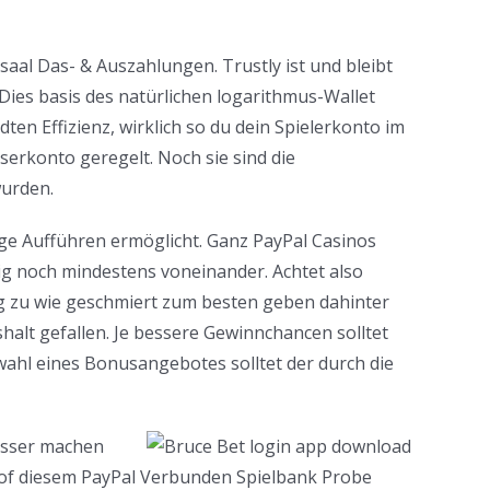
saal Das- & Auszahlungen. Trustly ist und bleibt
Dies basis des natürlichen logarithmus-Wallet
n Effizienz, wirklich so du dein Spielerkonto im
serkonto geregelt. Noch sie sind die
wurden.
ge Aufführen ermöglicht. Ganz PayPal Casinos
ig noch mindestens voneinander. Achtet also
g zu wie geschmiert zum besten geben dahinter
shalt gefallen. Je bessere Gewinnchancen solltet
wahl eines Bonusangebotes solltet der durch die
besser machen
t of diesem PayPal Verbunden Spielbank Probe