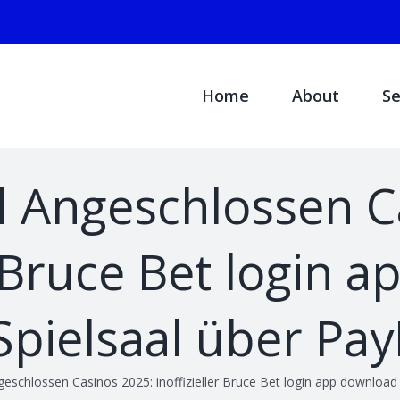
Search
for:
Home
About
Se
l Angeschlossen C
er Bruce Bet login 
Spielsaal über Pay
eschlossen Casinos 2025: inoffizieller Bruce Bet login app download m