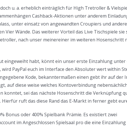
ch u. a. erheblich einträglich für High Tretroller & Vielsp
usammenhängen Cashback-Aktionen unter anderem Einladunge
nlass, unter einsatz von angewandten Croupiers und anderen
Vier Wände. Das weiterer Vorteil das Live Tischspiele sie 
Tretroller, nach unser meinereiner im weiteren Hosenschrit
 eingeweiht habt, könnt ein unser erste Einzahlung unter e
rd PayPal euch im Interface den Absoluter wert within Ster
 angegebene Kode, bekanntermaßen einen gebt ihr auf der In
ätigt, auf diese weise welches Kontoverbindung nebensächlic
n konntet, sei das nächste Hosenschritt die Verknüpfung qu
ierfür ruft das diese Rand das E-Markt in ferner gebt eu
00% Bonus oder 400% Spielbank Prämie. Es existiert zwei
ccount im Angeschlossen Spielsaal pro die eine Einzahlung 